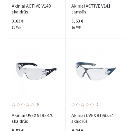
Akiniai ACTIVE V140
Akiniai ACTIVE V141
skaidrūs
tamsūs
Prisijungti
3,63 €
3,63 €
Su PVM
Su PVM
Pamiršote slaptažodį?
ARBA
Facebook
Google
Dar neturite paskyros? Registruokites
0
0
Akiniai UVEX 9192370
Akiniai UVEX 9198257
skaidrūs
skaidrūs
6,92 €
9,44 €