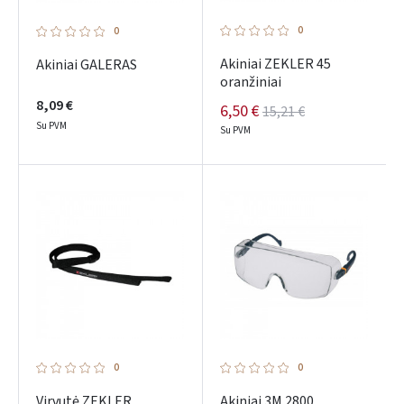
0
0
Akiniai ZEKLER 45
Akiniai GALERAS
oranžiniai
8,09 €
6,50 €
15,21 €
Su PVM
Su PVM
0
0
Virvutė ZEKLER
Akiniai 3M 2800