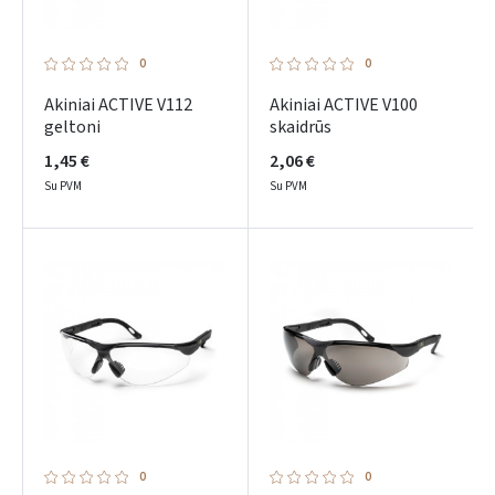
0
0
Akiniai ACTIVE V112
Akiniai ACTIVE V100
geltoni
skaidrūs
1,45 €
2,06 €
Su PVM
Su PVM
0
0