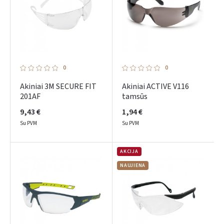
0
0
Akiniai 3M SECURE FIT
Akiniai ACTIVE V116
201AF
tamsūs
9,43 €
1,94 €
Su PVM
Su PVM
AKCIJA
NAUJIENA