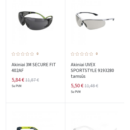
0
0
Akiniai 3M SECURE FIT
Akiniai UVEX
402AF
SPORTSTYLE 9193280
tamsūs
5,84 €
11,87 €
5,50 €
11,48 €
Su PVM
Su PVM