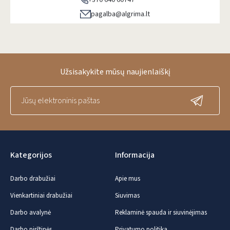
pagalba@algrima.lt
Užsisakykite mūsų naujienlaiškį
Kategorijos
Informacija
Darbo drabužiai
Apie mus
Vienkartiniai drabužiai
Siuvimas
Darbo avalynė
Reklaminė spauda ir siuvinėjimas
Darbo pirštinės
Privatumo politika