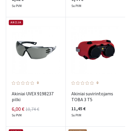
Su PVM
Su PVM
AKCIJA
0
0
Akiniai UVEX 9198237
Akiniai suvirintojams
pilki
TOBA 3 T5
6,00 €
11,45 €
10,74 €
Su PVM
Su PVM