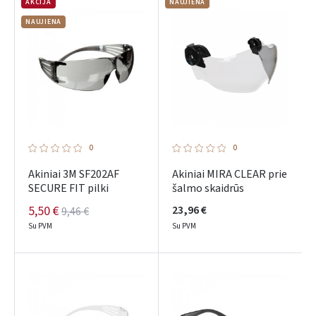
AKCIJA
NAUJIENA
NAUJIENA
0
0
Akiniai 3M SF202AF
Akiniai MIRA CLEAR prie
SECURE FIT pilki
šalmo skaidrūs
5,50 €
23,96 €
9,46 €
Su PVM
Su PVM