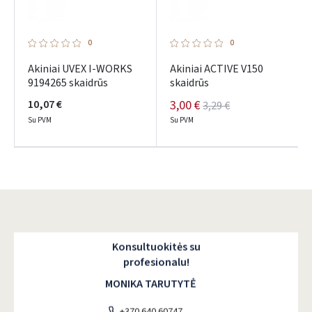
0
0
Akiniai UVEX I-WORKS
Akiniai ACTIVE V150
9194265 skaidrūs
skaidrūs
10,07 €
3,00 €
3,29 €
Su PVM
Su PVM
Konsultuokitės su
profesionalu!
MONIKA TARUTYTĖ
+370 640 60747