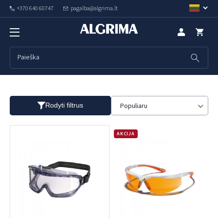
+370 640 60747
pagalba@algrima.lt
Akiniai
Populiaru
Rodyti filtrus
AKCIJA