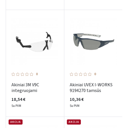
0
0
Akiniai 3M V9C
Akiniai UVEX I-WORKS
integruojami
9194270 tamsūs
18,54 €
10,36 €
Su PVM
Su PVM
AKCIJA
AKCIJA