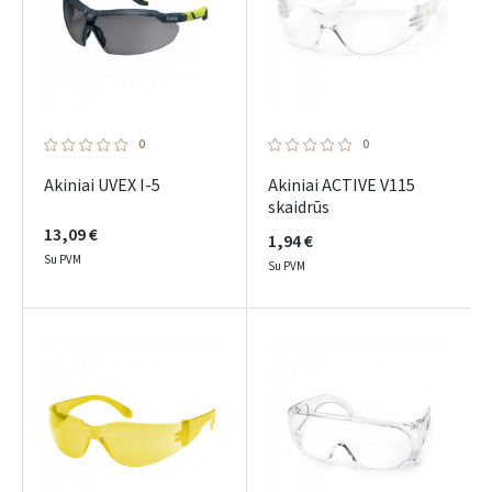
0
0
Akiniai UVEX I-5
Akiniai ACTIVE V115
skaidrūs
13,09 €
1,94 €
Su PVM
Su PVM