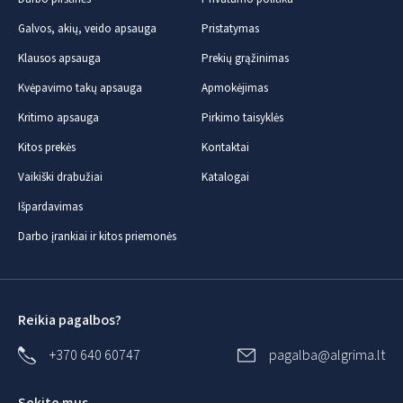
Galvos, akių, veido apsauga
Pristatymas
Klausos apsauga
Prekių grąžinimas
Kvėpavimo takų apsauga
Apmokėjimas
Kritimo apsauga
Pirkimo taisyklės
Kitos prekės
Kontaktai
Vaikiški drabužiai
Katalogai
Išpardavimas
Darbo įrankiai ir kitos priemonės
Reikia pagalbos?
+370 640 60747
pagalba@algrima.lt
Sekite mus