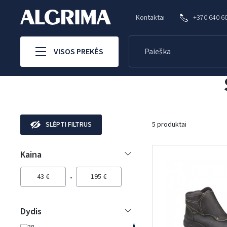
Kontaktai
+370 640 6
VISOS PREKĖS
SLĖPTI FILTRUS
5 produktai
Kaina
43
€
195
€
Dydis