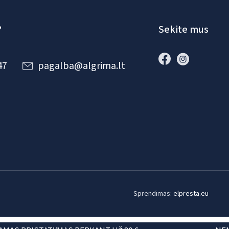
?
Sekite mus
47
pagalba@algrima.lt
Sprendimas:
elpresta.eu