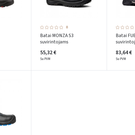
0
Batai MONZA S3
Batai FU
suvirintojams
suvirint
55,32 €
83,64 €
Su PVM
Su PVM