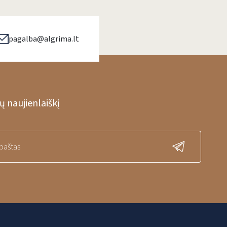
pagalba@algrima.lt
 naujienlaiškį