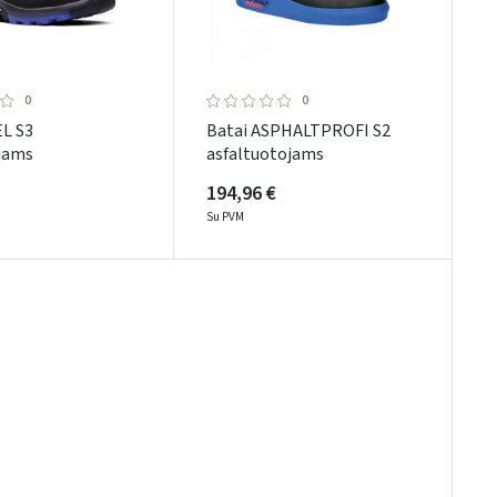
0
0
EL S3
Batai ASPHALTPROFI S2
ojams
asfaltuotojams
194,96 €
Su PVM