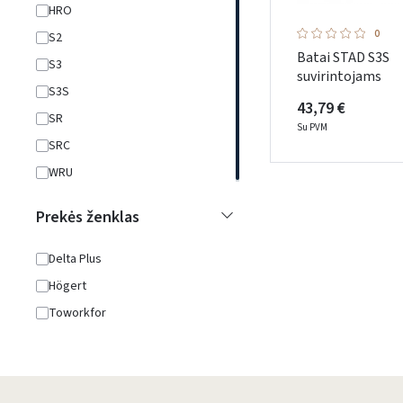
HRO
0
S2
Batai STAD S3S
S3
suvirintojams
S3S
43,79 €
SR
Su PVM
SRC
WRU
Prekės ženklas
Delta Plus
Högert
Toworkfor