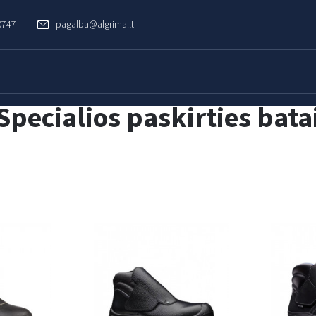
0747
pagalba@algrima.lt
Specialios paskirties bata