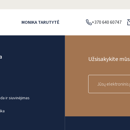
MONIKA TARUTYTĖ
+370 640 60747
a
Užsisakykite mūsų
a ir siuvinėjimas
ika