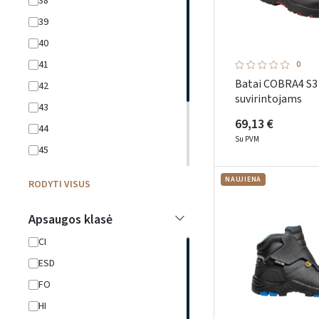
38
39
40
41
0
Batai COBRA4 S3
42
suvirintojams
43
69,13 €
44
Su PVM
45
46
NAUJIENA
RODYTI VISUS
47
48
Apsaugos klasė
49
CI
50
ESD
FO
HI