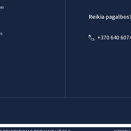
mas
Reikia pagalbos
ės
+370 640 607