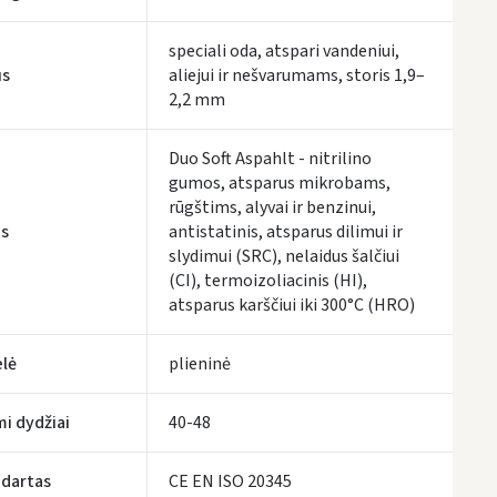
speciali oda, atspari vandeniui,
us
aliejui ir nešvarumams, storis 1,9–
2,2 mm
Duo Soft Aspahlt - nitrilino
gumos, atsparus mikrobams,
rūgštims, alyvai ir benzinui,
s
antistatinis, atsparus dilimui ir
slydimui (SRC), nelaidus šalčiui
(CI), termoizoliacinis (HI),
atsparus karščiui iki 300°C (HRO)
lė
plieninė
mi dydžiai
40-48
dartas
CE EN ISO 20345