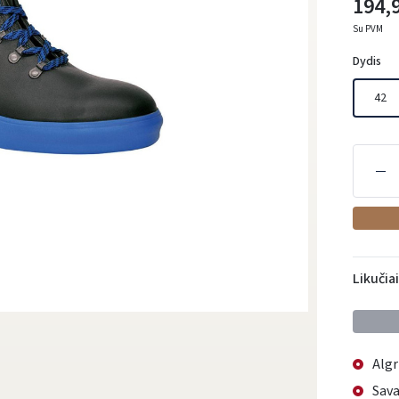
194,
Su PVM
Dydis
42
Likučia
Algr
Sava