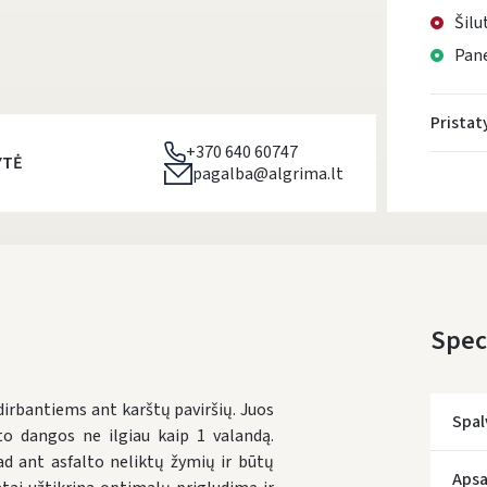
Šilu
Pane
Prista
+370 640 60747
YTĖ
pagalba@algrima.lt
Speci
irbantiems ant karštų paviršių. Juos
Spal
lto dangos ne ilgiau kaip 1 valandą.
ad ant asfalto neliktų žymių ir būtų
* Prista
Apsa