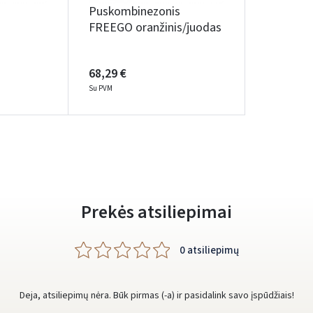
Facebook
Google
Puskombinezonis
FREEGO oranžinis/juodas
Rašyti atsiliepimą
Dar neturite paskyros? Registruokites
68,29 €
Su PVM
Prekės atsiliepimai
0 atsiliepimų
Deja, atsiliepimų nėra. Būk pirmas (-a) ir pasidalink savo įspūdžiais!