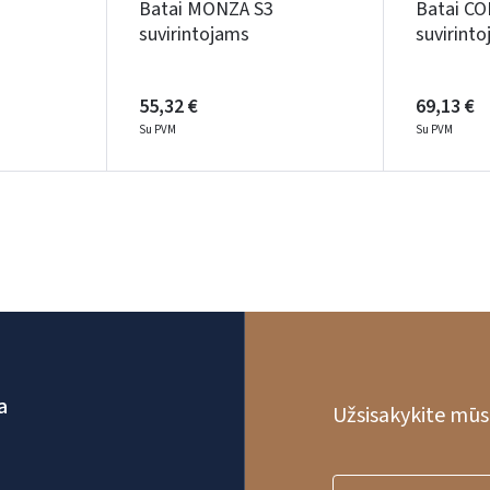
Batai MONZA S3
Batai CO
suvirintojams
suvirint
55,32 €
69,13 €
Su PVM
Su PVM
a
Užsisakykite mūsų