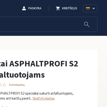
PASKYRA
KREPŠELIS
tai ASPHALTPROFI S2
altuotojams
0 atsiliepimų
PHALTPROFI S2 specialiai sukurti asfaltuotojams,
ems ant karštų pavirš..
Skaityti plačiau