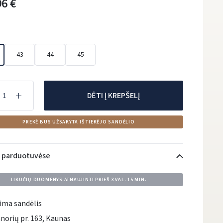
96 €
43
44
45
DĖTI Į KREPŠELĮ
PREKĖ BUS UŽSAKYTA IŠ TIEKĖJO SANDĖLIO
i parduotuvėse
LIKUČIŲ DUOMENYS ATNAUJINTI PRIEŠ
3 VAL. 15 MIN.
ima sandėlis
norių pr. 163, Kaunas