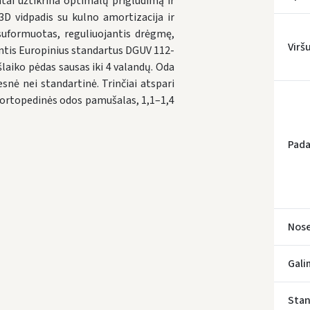
tai užtikrina optimalų prigludimą ir
3D vidpadis su kulno amortizacija ir
suformuotas, reguliuojantis drėgmę,
Virš
antis Europinius standartus DGUV 112-
išlaiko pėdas sausas iki 4 valandų. Oda
snė nei standartinė. Trinčiai atspari
os ortopedinės odos pamušalas, 1,1–1,4
Pada
Nose
Gali
Stan