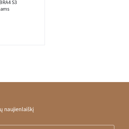
BRA4 S3
ojams
 naujienlaiškį