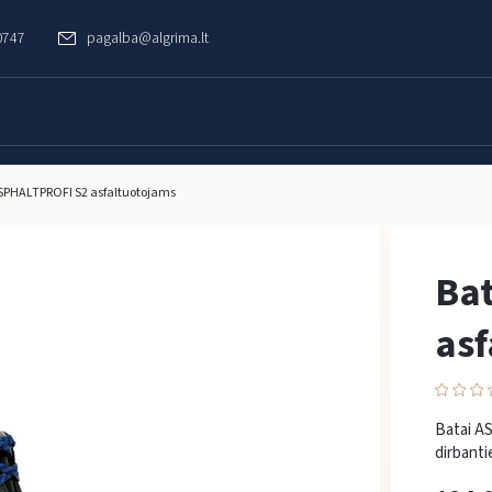
0747
pagalba@algrima.lt
SPHALTPROFI S2 asfaltuotojams
Ba
asf
Batai AS
dirbanti