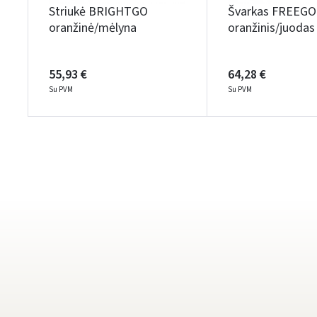
Striukė BRIGHTGO
Švarkas FREEGO
oranžinė/mėlyna
oranžinis/juodas
55,93 €
64,28 €
Su PVM
Su PVM