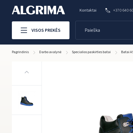
Kontaktai
+370 640 6
VISOS PREKĖS
Pagrindinis
Darbo avalynė
Specialios paskirties batai
Batai A