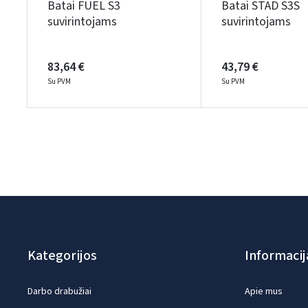
Batai FUEL S3
Batai STAD S3S
suvirintojams
suvirintojams
83,64 €
43,79 €
Su PVM
Su PVM
Kategorijos
Informacij
Darbo drabužiai
Apie mus