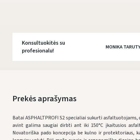
Konsultuokitės su
MONIKA TARUT
profesionalu!
Prekės aprašymas
Batai ASPHALTPROFI S2 specialiai sukurti asfaltuotojams, d
avint galima saugiai dirbti ant iki 150°C įkaitusios asfa
Novatoriška pado koncepcija be kulno ir protektoriaus, k