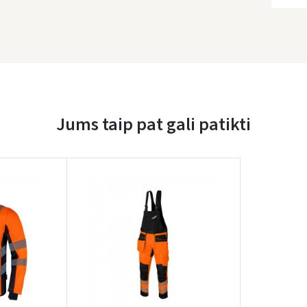
Įvertinimas:
Jums taip pat gali patikti
Prisijungti
Pamiršote slaptažodį?
ARBA