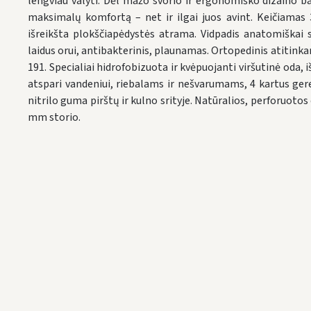
lengviau valyti. Dėl mažo svorio ir ergonomiško dizaino ba
maksimalų komfortą – net ir ilgai juos avint. Keičiamas 
išreikšta plokščiapėdystės atrama. Vidpadis anatomiškai 
laidus orui, antibakterinis, plaunamas. Ortopedinis atitink
191. Specialiai hidrofobizuota ir kvėpuojanti viršutinė oda, 
atspari vandeniui, riebalams ir nešvarumams, 4 kartus gere
nitrilo guma pirštų ir kulno srityje. Natūralios, perforuot
mm storio.