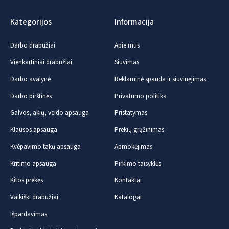
Kategorijos
Informacija
Darbo drabužiai
Apie mus
Vienkartiniai drabužiai
Siuvimas
Darbo avalynė
Reklaminė spauda ir siuvinėjimas
Darbo pirštinės
Privatumo politika
Galvos, akių, veido apsauga
Pristatymas
Klausos apsauga
Prekių grąžinimas
Kvėpavimo takų apsauga
Apmokėjimas
Kritimo apsauga
Pirkimo taisyklės
Kitos prekės
Kontaktai
Vaikiški drabužiai
Katalogai
Išpardavimas