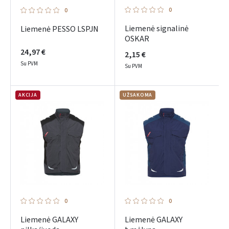
0
0
Liemenė signalinė
Liemenė PESSO LSPJN
OSKAR
24,97 €
2,15 €
Su PVM
Su PVM
AKCIJA
UŽSAKOMA
0
0
Liemenė GALAXY
Liemenė GALAXY