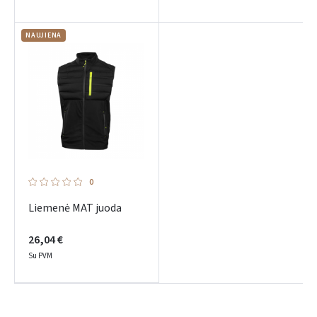
NAUJIENA
0
Liemenė MAT juoda
26,04 €
Su PVM