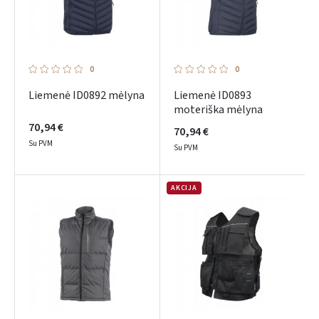
0
0
Liemenė ID0892 mėlyna
Liemenė ID0893
moteriška mėlyna
70,94 €
70,94 €
Su PVM
Su PVM
AKCIJA
Prisijungti
Pamiršote slaptažodį?