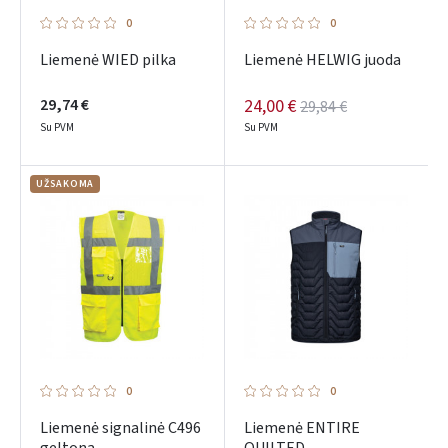
0
0
ARBA
Liemenė WIED pilka
Liemenė HELWIG juoda
Facebook
29,74 €
24,00 €
29,84 €
Google
Su PVM
Su PVM
UŽSAKOMA
Dar neturite paskyros? Registruokites
0
0
Liemenė signalinė C496
Liemenė ENTIRE