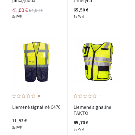
pilka/juoda
t.mėlyna
41,00 €
65,50 €
64,00 €
Su PVM
Su PVM
0
0
Liemenė signalinė C476
Liemenė signalinė
TAKTO
11,93 €
65,70 €
Su PVM
Su PVM