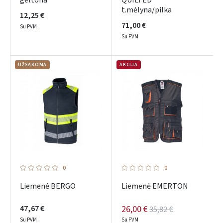
geltona
QUILTED
t.mėlyna/pilka
12,25 €
71,00 €
Su PVM
Su PVM
UŽSAKOMA
AKCIJA
0
0
Liemenė BERGO
Liemenė EMERTON
47,67 €
26,00 €
35,82 €
Su PVM
Su PVM