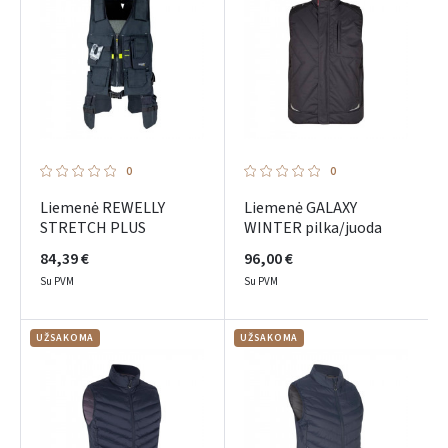
0
0
Liemenė REWELLY
Liemenė GALAXY
STRETCH PLUS
WINTER pilka/juoda
84,39 €
96,00 €
Su PVM
Su PVM
UŽSAKOMA
UŽSAKOMA