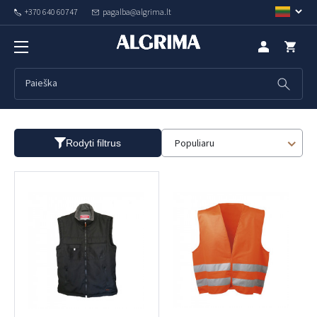
+370 640 60747
pagalba@algrima.lt
Liemenės
Populiaru
Rodyti filtrus