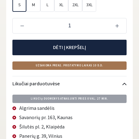
S
M
L
XL
2XL
3XL
DĖTI Į KREPŠELĮ
UŽSAKOMA PREKĖ. PRISTATYMO LAIKAS 10 D.D.
Likučiai parduotuvėse
LIKUČIŲ DUOMENYS ATNAUJINTI PRIEŠ
0 VAL. 27 MIN.
Algrima sandėlis
Savanorių pr. 163, Kaunas
Šilutės pl. 2, Klaipėda
Panerių g. 39, Vilnius