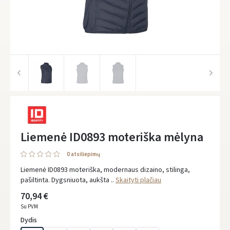
Liemenė ID0893 moteriška mėlyna
0 atsiliepimų
Liemenė ID0893 moteriška, modernaus dizaino, stilinga,
pašiltinta. Dygsniuota, aukšta ..
Skaityti plačiau
70,94 €
Su PVM
Dydis