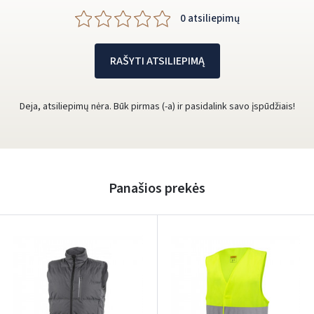
0 atsiliepimų
RAŠYTI ATSILIEPIMĄ
Deja, atsiliepimų nėra. Būk pirmas (-a) ir pasidalink savo įspūdžiais!
Panašios prekės