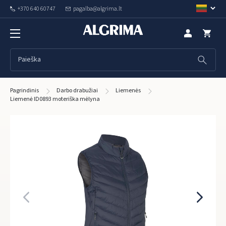
+370 640 60747
pagalba@algrima.lt
Pagrindinis
Darbo drabužiai
Liemenės
Liemenė ID0893 moteriška mėlyna