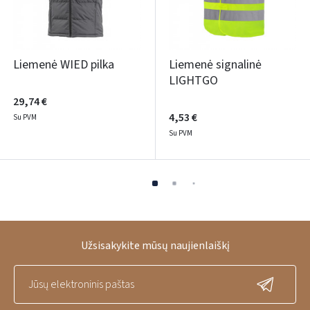
Liemenė WIED pilka
Liemenė signalinė
LIGHTGO
29,74 €
4,53 €
Su PVM
Su PVM
Užsisakykite mūsų naujienlaiškį