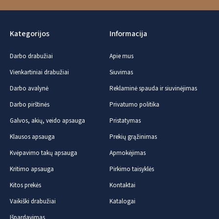
Kategorijos
Informacija
Darbo drabužiai
Apie mus
Vienkartiniai drabužiai
Siuvimas
Darbo avalynė
Reklaminė spauda ir siuvinėjimas
Darbo pirštinės
Privatumo politika
Galvos, akių, veido apsauga
Pristatymas
Klausos apsauga
Prekių grąžinimas
Kvėpavimo takų apsauga
Apmokėjimas
Kritimo apsauga
Pirkimo taisyklės
Kitos prekės
Kontaktai
Vaikiški drabužiai
Katalogai
Išpardavimas