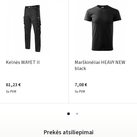
ARBA
Facebook
Google
Rašyti atsiliepimą
Kelnės WAYET II
Marškinėliai HEAVY NEW
Dar neturite paskyros? Registruokites
black
61,23 €
7,08 €
Su PVM
Su PVM
Prekės atsiliepimai