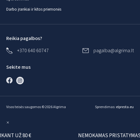
Darbo įrankiai ir kitos priemonės
Reikia pagalbos?
+370 640 60747
pagalba@algrima.lt
Sekite mus
Visos teisės saugomos © 2026 Algrima
Sprendimas:
elpresta.eu
T UŽ 80 €
NEMOKAMAS PRISTATYMAS PE