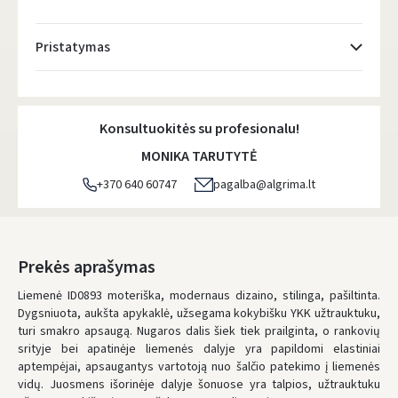
Pristatymas
Atsiėmimo taškai
- 0.00 €
Konsultuokitės su profesionalu!
DPD kurjeris
- 5.00 €
MONIKA TARUTYTĖ
DPD paštomatai
- 4.00 €
+370 640 60747
pagalba@algrima.lt
LP Express paštomatai
- 2.50 €
LP Express kurjeris
- 4.00 €
Prekės aprašymas
Liemenė ID0893 moteriška, modernaus dizaino, stilinga, pašiltinta.
UŽSAKYMUS NUO
80 € PRISTATOME NEMOKAMAI!
IKI NEMOKAMO PRISTATYMO TRŪKSTA:
80 €
Dygsniuota, aukšta apykaklė, užsegama kokybišku YKK užtrauktuku,
turi smakro apsaugą. Nugaros dalis šiek tiek prailginta, o rankovių
* Pristatymo terminai yra preliminarūs ir gali priklausyti nuo kurjerių
srityje bei apatinėje liemenės dalyje yra papildomi elastiniai
užimtumo.
aptempėjai, apsaugantys vartotoją nuo šalčio patekimo į liemenės
vidų. Juosmens išorinėje dalyje šonuose yra talpios, užtrauktuku