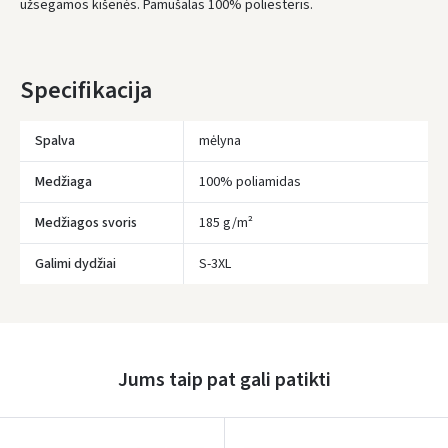
užsegamos kišenės. Pamušalas 100% poliesteris.
Specifikacija
Spalva
mėlyna
Medžiaga
100% poliamidas
Medžiagos svoris
185 g/m²
Galimi dydžiai
S-3XL
Įvertinimas:
Jums taip pat gali patikti
Prisijungti
Pamiršote slaptažodį?