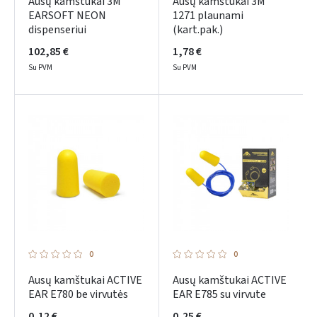
Ausų kamštukai 3M
Ausų kamštukai 3M
EARSOFT NEON
1271 plaunami
dispenseriui
(kart.pak.)
102,85 €
1,78 €
Su PVM
Su PVM
0
0
Ausų kamštukai ACTIVE
Ausų kamštukai ACTIVE
EAR E780 be virvutės
EAR E785 su virvute
0,12 €
0,25 €