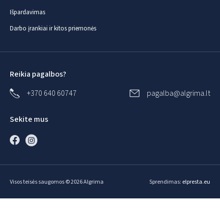
Išpardavimas
Darbo įrankiai ir kitos priemonės
Reikia pagalbos?
+370 640 60747
pagalba@algrima.lt
Sekite mus
Visos teisės saugomos © 2026 Algrima
Sprendimas:
elpresta.eu