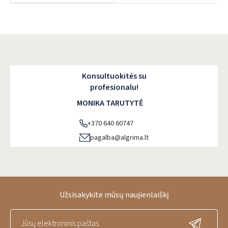
Dar neturite paskyros? Registruokites
Konsultuokitės su
profesionalu!
MONIKA TARUTYTĖ
+370 640 60747
pagalba@algrima.lt
Užsisakykite mūsų naujienlaiškį