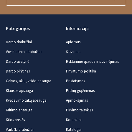
Kategorijos
Informacija
Darbo drabužiai
Apie mus
Vienkartiniai drabužiai
Siuvimas
Darbo avalynė
Reklaminė spauda ir siuvinėjimas
Darbo pirštinės
Privatumo politika
Galvos, akių, veido apsauga
Pristatymas
Klausos apsauga
Prekių grąžinimas
Kvėpavimo takų apsauga
Apmokėjimas
Kritimo apsauga
Pirkimo taisyklės
Kitos prekės
Kontaktai
Vaikiški drabužiai
Katalogai