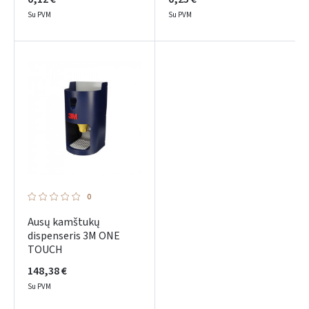
Su PVM
Su PVM
Prisijungti
Pamiršote slaptažodį?
ARBA
0
Ausų kamštukų
Facebook
dispenseris 3M ONE
TOUCH
Google
148,38 €
Su PVM