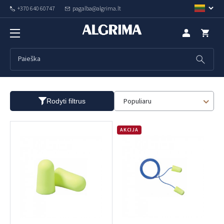
+370 640 60747
pagalba@algrima.lt
Ausų kamštukai
Populiaru
Rodyti filtrus
AKCIJA