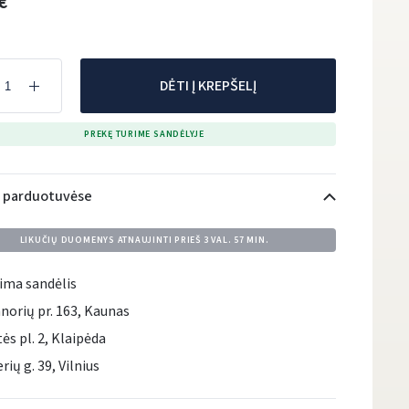
€
DĖTI Į KREPŠELĮ
PREKĘ TURIME SANDĖLYJE
i parduotuvėse
LIKUČIŲ DUOMENYS ATNAUJINTI PRIEŠ
3 VAL. 57 MIN.
ima sandėlis
norių pr. 163, Kaunas
tės pl. 2, Klaipėda
rių g. 39, Vilnius