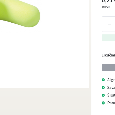
0,21 
Su PVM
Likučia
Algr
Sava
Šilu
Pane