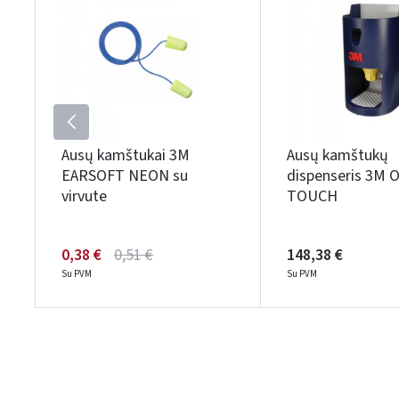
Ausų kamštukai 3M
Ausų kamštukų
EARSOFT NEON su
dispenseris 3M 
virvute
TOUCH
0,38 €
0,51 €
148,38 €
Su PVM
Su PVM