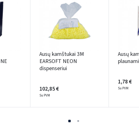
Ausų kamštukai 3M
Ausų kam
ONE
EARSOFT NEON
plaunami 
dispenseriui
1,78 €
102,85 €
Su PVM
Su PVM