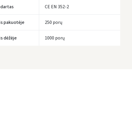
dartas
CE EN 352-2
is pakuotėje
250 porų
is dėžėje
1000 porų