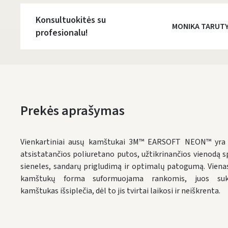
Konsultuokitės su
MONIKA TARUT
profesionalu!
Prekės aprašymas
Vienkartiniai ausų kamštukai
3M™
EARSOFT NEON™ yra pa
atsistatančios
poliuretano putos, užtikrinančios vienodą 
sieneles, sandarų prigludimą ir optimalų patogumą. Viena
kamštukų forma suformuojama rankomis, juos suka
kamštukas išsiplečia, dėl to jis tvirtai laikosi ir neiškrenta.