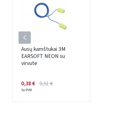
Ausų kamštukai 3M
EARSOFT NEON su
virvute
0,38 €
0,51 €
Su PVM