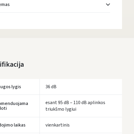
tymas
Atsiėmimo taškai
- 0.00 €
Pirmadienį, Rugpjūčio 10 d.
DPD kurjeris
- 5.00 €
Pirmadienį, Rugpjūčio 10 d.
DPD paštomatai
- 4.00 €
fikacija
Pirmadienį, Rugpjūčio 10 d.
LP Express paštomatai
- 2.50 €
Pirmadienį, Rugpjūčio 10 d.
ugos lygis
36 dB
LP Express kurjeris
- 4.00 €
Pirmadienį, Rugpjūčio 10 d.
esant 95 dB – 110 dB aplinkos
omenduojama
oti
triukšmo lygiui
UŽSAKYMUS NUO
80 € PRISTATOME NEMOKAMAI!
IKI NEMOKAMO PRISTATYMO TRŪKSTA:
80 €
ojimo laikas
vienkartinis
tymo terminai yra preliminarūs ir gali priklausyti nuo kurjerių užimtumo.