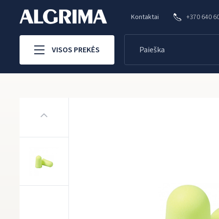
Kontaktai
+370 640 6
VISOS PREKĖS
Pagrindinis
Klausos apsauga
Ausų kamštukai
Ausų kamštuk