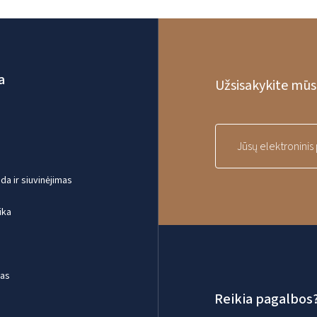
a
Užsisakykite mūsų
a ir siuvinėjimas
ika
mas
Reikia pagalbos