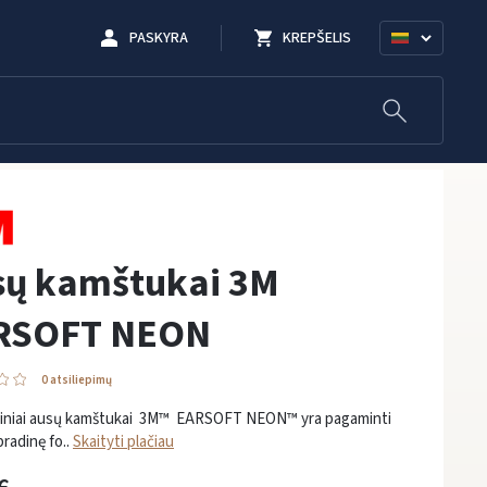
PASKYRA
KREPŠELIS
sų kamštukai 3M
RSOFT NEON
0 atsiliepimų
tiniai ausų kamštukai 3M™ EARSOFT NEON™ yra pagaminti
 pradinę fo..
Skaityti plačiau