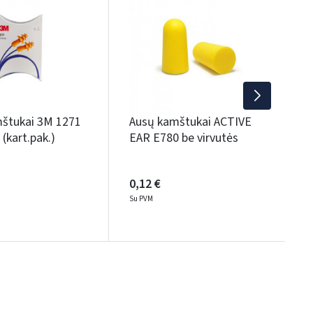
E
0
S
štukai 3M 1271
Ausų kamštukai ACTIVE
(kart.pak.)
EAR E780 be virvutės
0,12 €
Su PVM