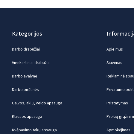
Kategorijos
Informacij
Darbo drabužiai
Apie mus
Vienkartiniai drabužiai
Siuvimas
Darbo avalynė
Reklaminė spaud
Darbo pirštinės
Privatumo polit
Galvos, akių, veido apsauga
Pristatymas
Klausos apsauga
Prekių grąžini
Kvėpavimo takų apsauga
Apmokėjimas