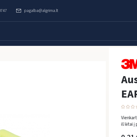
0747
pagalba@algrima.lt
ai 3M EARSOFT NEON
Au
EA
Vienkar
iš lėtai į