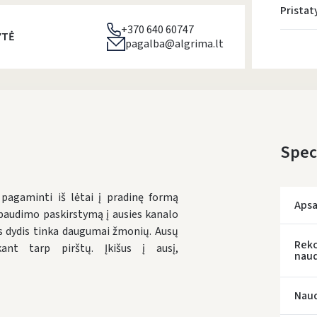
Prista
+370 640 60747
YTĖ
pagalba@algrima.lt
Speci
gaminti iš lėtai į pradinę formą
Apsa
spaudimo paskirstymą į ausies kanalo
s dydis tinka daugumai žmonių. Ausų
Rek
nt tarp pirštų. Įkišus į ausį,
naud
Naud
* Prista