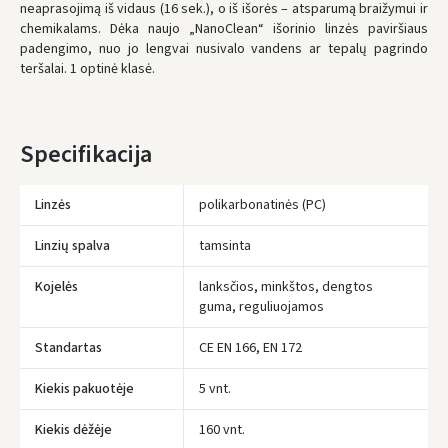
neaprasojimą iš vidaus (16 sek.), o iš išorės – atsparumą braižymui ir
chemikalams. Dėka naujo „NanoClean“ išorinio linzės paviršiaus
padengimo, nuo jo lengvai nusivalo vandens ar tepalų pagrindo
teršalai. 1 optinė klasė.
Specifikacija
Linzės
polikarbonatinės (PC)
Linzių spalva
tamsinta
Kojelės
lanksčios, minkštos, dengtos
guma, reguliuojamos
Įvertinimas:
Standartas
CE EN 166, EN 172
Kiekis pakuotėje
5 vnt.
Kiekis dėžėje
160 vnt.