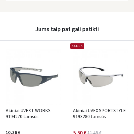
Prisijungti
Pamiršote slaptažodį?
Jums taip pat gali patikti
ARBA
AKCIJA
Facebook
Google
Rašyti atsiliepimą
Dar neturite paskyros? Registruokites
Akiniai UVEX I-WORKS
Akiniai UVEX SPORTSTYLE
9194270 tamsūs
9193280 tamsūs
10,36 €
5,50 €
11,48 €