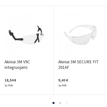
Akiniai 3M V9C
Akiniai 3M SECURE FIT
integruojami
201AF
18,54 €
9,43 €
Su PVM
Su PVM