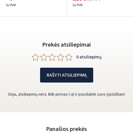
Su PVM
Su PVM
Prekės atsiliepimai
0 atsiliepimų
RAŠYTI ATSILIEPIMĄ
Deja, atsiliepimų nėra. Būk pirmas (-a) ir pasidalink savo įspūdžiais!
Panašios prekės