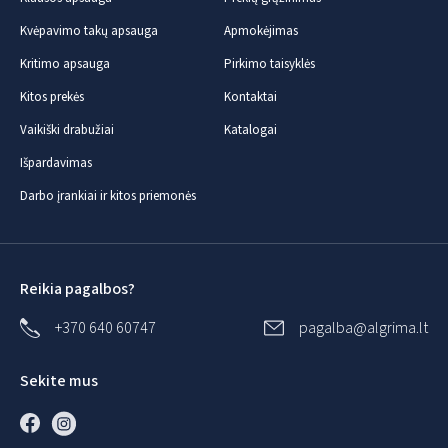
Kvėpavimo takų apsauga
Apmokėjimas
Kritimo apsauga
Pirkimo taisyklės
Kitos prekės
Kontaktai
Vaikiški drabužiai
Katalogai
Išpardavimas
Darbo įrankiai ir kitos priemonės
Reikia pagalbos?
+370 640 60747
pagalba@algrima.lt
Sekite mus