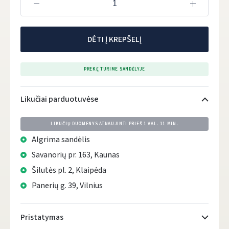
DĖTI Į KREPŠELĮ
PREKĘ TURIME SANDĖLYJE
Likučiai parduotuvėse
LIKUČIŲ DUOMENYS ATNAUJINTI PRIEŠ
1 VAL. 11 MIN.
Algrima sandėlis
Savanorių pr. 163, Kaunas
Šilutės pl. 2, Klaipėda
Panerių g. 39, Vilnius
Pristatymas