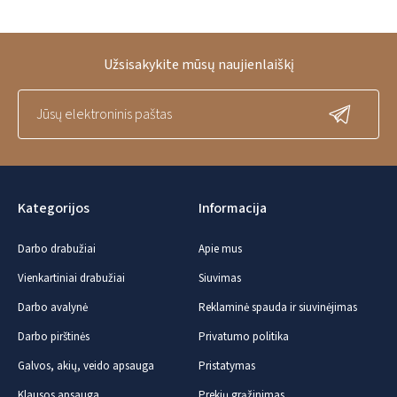
Užsisakykite mūsų naujienlaiškį
Kategorijos
Informacija
Darbo drabužiai
Apie mus
Vienkartiniai drabužiai
Siuvimas
Darbo avalynė
Reklaminė spauda ir siuvinėjimas
Darbo pirštinės
Privatumo politika
Galvos, akių, veido apsauga
Pristatymas
Klausos apsauga
Prekių grąžinimas