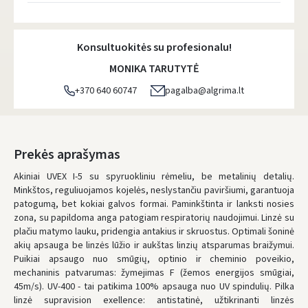
Atsiėmimo taškai
- 0.00 €
Pirmadienį, Rugpjūčio 10 d.
Konsultuokitės su profesionalu!
DPD kurjeris
- 5.00 €
MONIKA TARUTYTĖ
Pirmadienį, Rugpjūčio 10 d.
+370 640 60747
pagalba@algrima.lt
DPD paštomatai
- 4.00 €
Pirmadienį, Rugpjūčio 10 d.
LP Express paštomatai
- 2.50 €
Prekės aprašymas
Pirmadienį, Rugpjūčio 10 d.
Akiniai UVEX I-5 su spyruokliniu rėmeliu, be metalinių detalių.
Minkštos, reguliuojamos kojelės, neslystančiu paviršiumi, garantuoja
LP Express kurjeris
- 4.00 €
patogumą, bet kokiai galvos formai. Paminkštinta ir lanksti nosies
Pirmadienį, Rugpjūčio 10 d.
zona, su papildoma anga patogiam respiratorių naudojimui. Linzė su
plačiu matymo lauku, pridengia antakius ir skruostus. Optimali šoninė
UŽSAKYMUS NUO
80 € PRISTATOME NEMOKAMAI!
akių apsauga be linzės lūžio ir aukštas linzių atsparumas braižymui.
IKI NEMOKAMO PRISTATYMO TRŪKSTA:
80 €
Puikiai apsaugo nuo smūgių, optinio ir cheminio poveikio,
mechaninis patvarumas: žymejimas F (žemos energijos smūgiai,
* Pristatymo terminai yra preliminarūs ir gali priklausyti nuo kurjerių
užimtumo.
45m/s). UV-400 - tai patikima 100% apsauga nuo UV spindulių. Pilka
linzė supravision exellence: antistatinė, užtikrinanti linzės