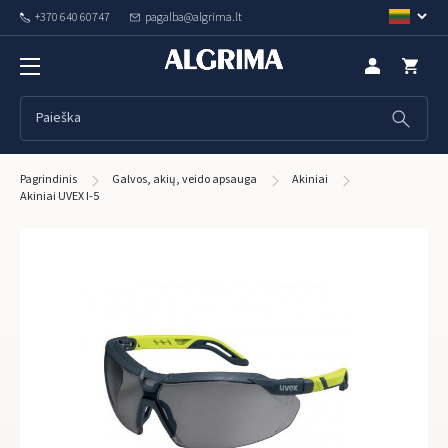
+370 640 60747
pagalba@algrima.lt
Pagrindinis
Galvos, akių, veido apsauga
Akiniai
Akiniai UVEX I-5