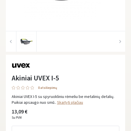
Akiniai UVEX I-5
0 atsiliepimų
Akiniai UVEX I-5 su spyruokliniu rėmeliu be metalinių detalių.
Puikiai apsaugo nuo smū..
Skaityti plačiau
13,09 €
Su PVM