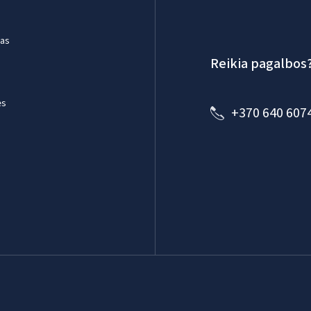
mas
Reikia pagalbos
ės
+370 640 607