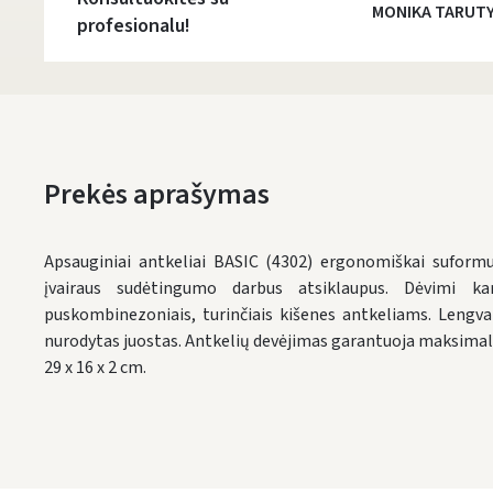
MONIKA TARUT
profesionalu!
Prekės aprašymas
Apsauginiai antkeliai BASIC (4302) ergonomiškai suformuo
įvairaus sudėtingumo darbus atsiklaupus. Dėvimi ka
puskombinezoniais, turinčiais kišenes antkeliams. Lengva
nurodytas juostas. Antkelių devėjimas garantuoja maksima
29 x 16 x 2 cm.