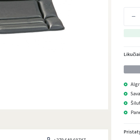
Likučia
Algr
Sava
Šilu
Pane
Prista