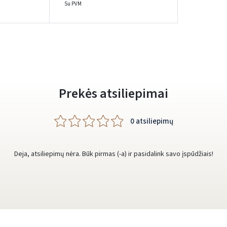
Su PVM
Prisijungti
Pamiršote slaptažodį?
ARBA
Facebook
Google
Prekės atsiliepimai
Rašyti atsiliepimą
Dar neturite paskyros? Registruokites
0 atsiliepimų
Deja, atsiliepimų nėra. Būk pirmas (-a) ir pasidalink savo įspūdžiais!