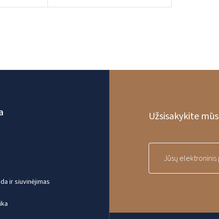
a
Užsisakykite mūsų
a ir siuvinėjimas
ika