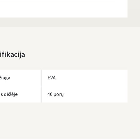
Atsiėmimo taškai
- 0.00 €
Pirmadienį, Rugpjūčio 10 d.
DPD kurjeris
- 5.00 €
Pirmadienį, Rugpjūčio 10 d.
DPD paštomatai
- 4.00 €
fikacija
Pirmadienį, Rugpjūčio 10 d.
LP Express paštomatai
- 2.50 €
Pirmadienį, Rugpjūčio 10 d.
žiaga
EVA
LP Express kurjeris
- 4.00 €
Pirmadienį, Rugpjūčio 10 d.
is dėžėje
40 porų
UŽSAKYMUS NUO
80 € PRISTATOME NEMOKAMAI!
IKI NEMOKAMO PRISTATYMO TRŪKSTA:
80 €
tymo terminai yra preliminarūs ir gali priklausyti nuo kurjerių užimtumo.