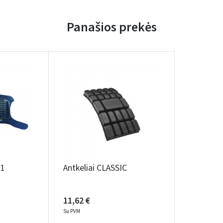
Panašios prekės
31
Antkeliai CLASSIC
11,62 €
Su PVM