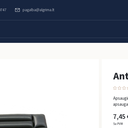
0747
pagalba@algrima.lt
Ant
Apsaugin
apsaugai
7,45 
Su PVM