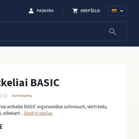
PASKYRA
KREPŠELIS
keliai BASIC
0 atsiliepimų
iai antkeliai BASIC ergonomiškai suformuoti, skirti kelių
, atliekant ..
Skaityti plačiau
€