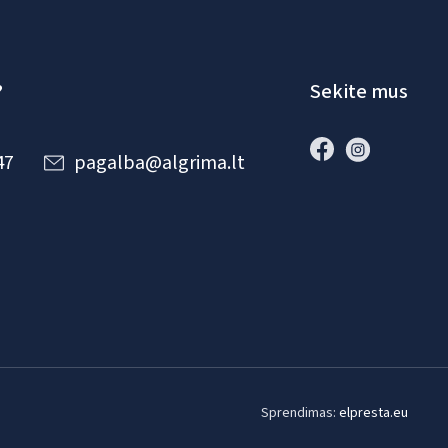
?
Sekite mus
47
pagalba@algrima.lt
Sprendimas:
elpresta.eu