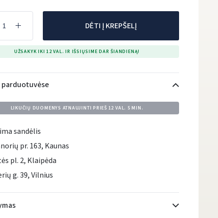
DĖTI Į KREPŠELĮ
UŽSAKYK IKI 12 VAL. IR IŠSIŲSIME DAR ŠIANDIENĄ!
i parduotuvėse
LIKUČIŲ DUOMENYS ATNAUJINTI PRIEŠ
12 VAL. 5 MIN.
ima sandėlis
norių pr. 163, Kaunas
tės pl. 2, Klaipėda
rių g. 39, Vilnius
tymas