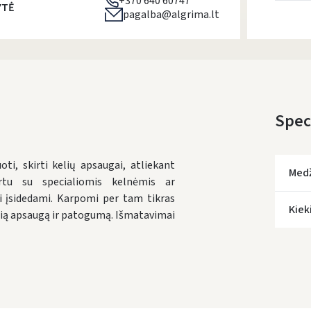
+370 640 60747
YTĖ
pagalba@algrima.lt
Speci
ti, skirti kelių apsaugai, atliekant
Med
rtu su specialiomis kelnėmis ar
i įsidedami. Karpomi per tam tikras
Kiek
lią apsaugą ir patogumą. Išmatavimai
* Prista