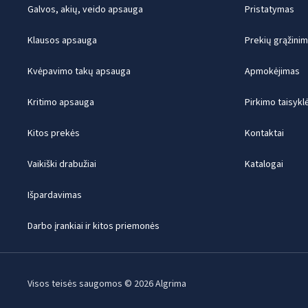
Galvos, akių, veido apsauga
Pristatymas
Klausos apsauga
Prekių grąžini
Kvėpavimo takų apsauga
Apmokėjimas
Kritimo apsauga
Pirkimo taisykl
Kitos prekės
Kontaktai
Vaikiški drabužiai
Katalogai
Išpardavimas
Darbo įrankiai ir kitos priemonės
Visos teisės saugomos © 2026 Algrima