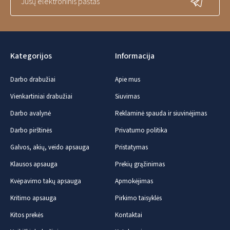
Kategorijos
Informacija
Darbo drabužiai
Apie mus
Vienkartiniai drabužiai
Siuvimas
Darbo avalynė
Reklaminė spauda ir siuvinėjimas
Darbo pirštinės
Privatumo politika
Galvos, akių, veido apsauga
Pristatymas
Klausos apsauga
Prekių grąžinimas
Kvėpavimo takų apsauga
Apmokėjimas
Kritimo apsauga
Pirkimo taisyklės
Kitos prekės
Kontaktai