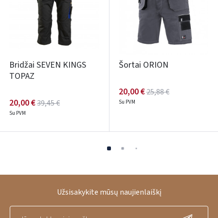
Bridžai SEVEN KINGS
Šortai ORION
TOPAZ
20,00 €
25,88 €
20,00 €
39,45 €
Su PVM
Su PVM
Užsisakykite mūsų naujienlaiškį