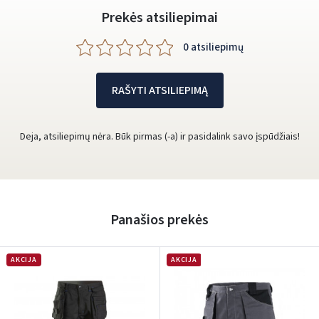
Prekės atsiliepimai
0 atsiliepimų
RAŠYTI ATSILIEPIMĄ
Deja, atsiliepimų nėra. Būk pirmas (-a) ir pasidalink savo įspūdžiais!
Panašios prekės
AKCIJA
AKCIJA