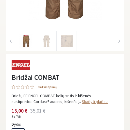
Bridžai COMBAT
0 atsiliepimų
Bridžų FE.ENGEL COMBAT kelių sritis ir kišenės
sustiprintos Cordura® audiniu, kišenės į..
Skaityti plačiau
15,00 €
35,01 €
Su PVM
Dydis