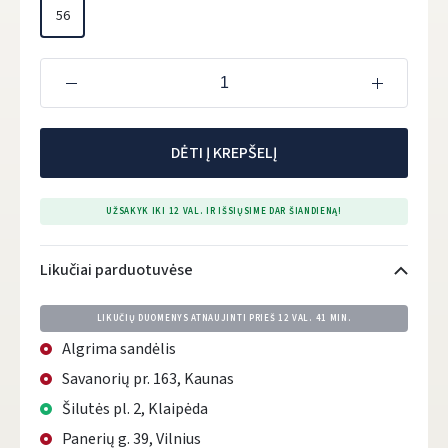
56
DĖTI Į KREPŠELĮ
UŽSAKYK IKI 12 VAL. IR IŠSIŲSIME DAR ŠIANDIENĄ!
Likučiai parduotuvėse
LIKUČIŲ DUOMENYS ATNAUJINTI PRIEŠ
12 VAL. 41 MIN.
Algrima sandėlis
Savanorių pr. 163, Kaunas
Šilutės pl. 2, Klaipėda
Panerių g. 39, Vilnius