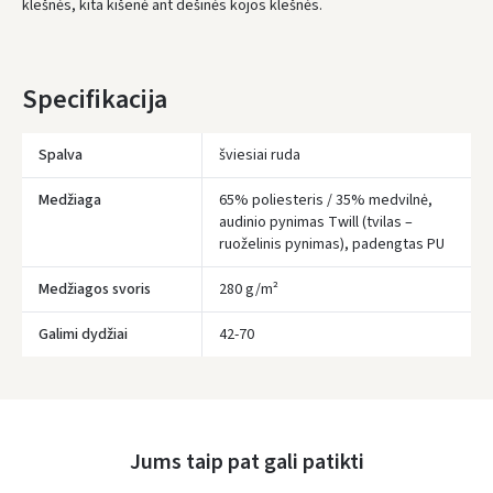
klešnės, kita kišenė ant dešinės kojos klešnės.
* Pristatymo terminai yra preliminarūs ir gali priklausyti nuo kurjerių
užimtumo.
Specifikacija
Spalva
šviesiai ruda
Medžiaga
65% poliesteris / 35% medvilnė,
audinio pynimas Twill (tvilas –
ruoželinis pynimas), padengtas PU
Medžiagos svoris
280 g/m²
Įvertinimas:
Galimi dydžiai
42-70
Jums taip pat gali patikti
Prisijungti