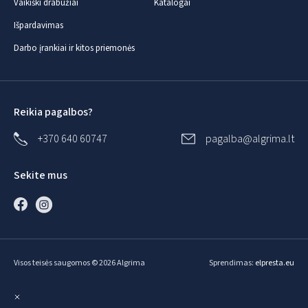
Vaikiški drabužiai
Katalogai
Išpardavimas
Darbo įrankiai ir kitos priemonės
Reikia pagalbos?
+370 640 60747
pagalba@algrima.lt
Sekite mus
Visos teisės saugomos © 2026 Algrima
Sprendimas:
elpresta.eu