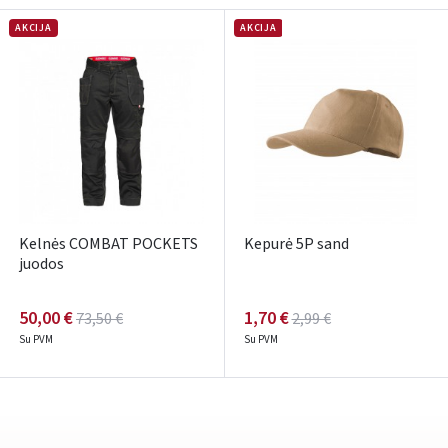
Pamiršote slaptažodį?
AKCIJA
AKCIJA
ARBA
Facebook
Google
Rašyti atsiliepimą
Dar neturite paskyros? Registruokites
Kelnės COMBAT POCKETS
Kepurė 5P sand
juodos
50,00 €
1,70 €
73,50 €
2,99 €
Su PVM
Su PVM