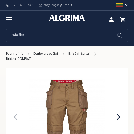
+370 640 60747
pagalba@algrima.lt
Pagrindinis
Darbo drabužiai
Bridžai, šortai
Bridžai COMBAT