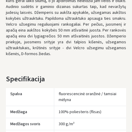
kuris gerai laiko šilumą, o jo apdirbimas neleidžia jam veltis ir blukti.
Audinio sudėtis ir gaminio dizainas sukurtas taip, kad nevaržytų
* Pristatymo terminai yra preliminarūs ir gali priklausyti nuo kurjerių
judesių laisvės. Džemperis su aukšta apykakle, užsegamas aukštos
užimtumo.
kokybės užtrauktuku. Papildoma užtrauktuko apsauga ties smakru.
Velcro užsegimu reguliuojami rankogaliai. Per pečius, juosmenį ir
apačią eina aukštos kokybės 50 mm atšvaitinė juosta. Per rankovės
apačią eina dvi lygiagrečios 50 mm atšvaitinės juostos. Džemperio
priekyje, juosmens srityje yra dvi talpios kišenės, užsegamos
Įvertinimas:
užtrauktukais, krūtinės srityje - dvi Velcro užsegimu užsegamos
kišenės, D-formos žiedas.
Specifikacija
Prisijungti
Pamiršote slaptažodį?
Spalva
fluorescencinė oranžinė / tamsiai
mėlyna
ARBA
Medžiaga
100% poliesteris (flisas)
Facebook
Medžiagos svoris
300 g/m²