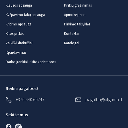
Klausos apsauga
Prekių grąžinimas
Kvėpavimo takų apsauga
Apmokėjimas
Kritimo apsauga
Pirkimo taisyklės
Kitos prekės
Kontaktai
Vaikiški drabužiai
Katalogai
Išpardavimas
Darbo įrankiai ir kitos priemonės
Reikia pagalbos?
+370 640 60747
pagalba@algrima.lt
Sekite mus