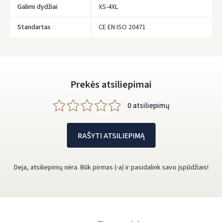
Google
Galimi dydžiai
XS-4XL
Rašyti atsiliepimą
Standartas
CE EN ISO 20471
Dar neturite paskyros? Registruokites
Prekės atsiliepimai
0 atsiliepimų
RAŠYTI ATSILIEPIMĄ
Deja, atsiliepimų nėra. Būk pirmas (-a) ir pasidalink savo įspūdžiais!