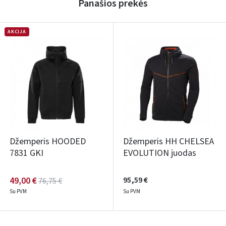
Panašios prekės
AKCIJA
Džemperis HOODED
Džemperis HH CHELSEA
7831 GKI
EVOLUTION juodas
49,00 €
95,59 €
76,75 €
Su PVM
Su PVM