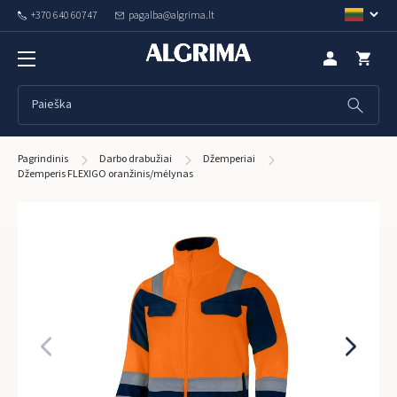
+370 640 60747
pagalba@algrima.lt
Pagrindinis
Darbo drabužiai
Džemperiai
Džemperis FLEXIGO oranžinis/mėlynas