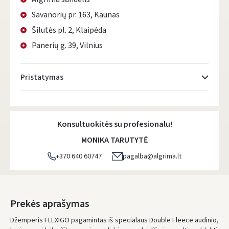
Savanorių pr. 163, Kaunas
Šilutės pl. 2, Klaipėda
Panerių g. 39, Vilnius
Pristatymas
Atsiėmimo taškai
- 0.00 €
Konsultuokitės su profesionalu!
DPD kurjeris
- 5.00 €
MONIKA TARUTYTĖ
DPD paštomatai
- 4.00 €
+370 640 60747
pagalba@algrima.lt
LP Express paštomatai
- 2.50 €
LP Express kurjeris
- 4.00 €
Prekės aprašymas
Džemperis FLEXIGO pagamintas iš specialaus Double Fleece audinio,
UŽSAKYMUS NUO
80 € PRISTATOME NEMOKAMAI!
IKI NEMOKAMO PRISTATYMO TRŪKSTA:
80 €