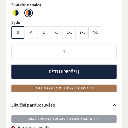
Pasirinkite spalvą
Dydis
S
M
L
XL
2XL
3XL
4XL
DĖTI Į KREPŠELĮ
UŽSAKOMA PREKĖ. PRISTATYMO LAIKAS 7 D.D.
Likučiai parduotuvėse
LIKUČIŲ DUOMENYS ATNAUJINTI PRIEŠ
0 VAL. 48 MIN.
Algrima sandėlis