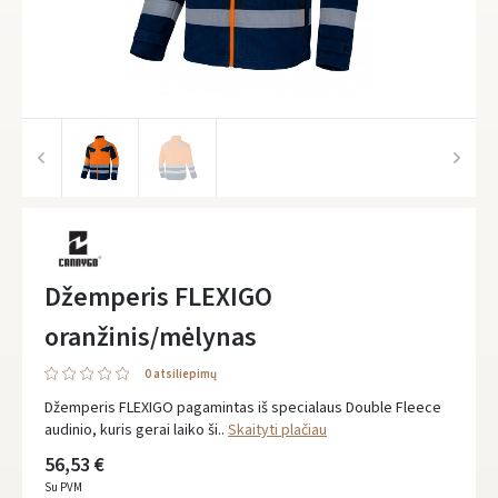
Džemperis FLEXIGO
oranžinis/mėlynas
0 atsiliepimų
Džemperis FLEXIGO pagamintas iš specialaus Double Fleece
audinio, kuris gerai laiko ši..
Skaityti plačiau
56,53 €
Su PVM