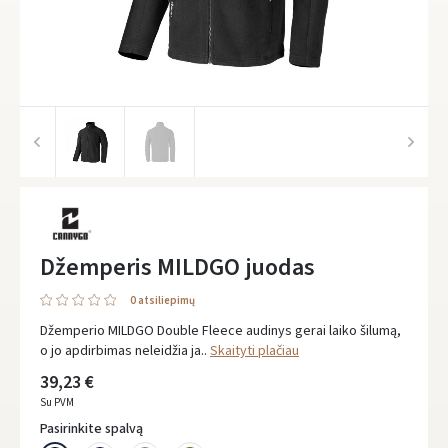
Džemperis MILDGO juodas
0 atsiliepimų
Džemperio MILDGO Double Fleece audinys gerai laiko šilumą,
o jo apdirbimas neleidžia ja..
Skaityti plačiau
39,23 €
Su PVM
Pasirinkite spalvą