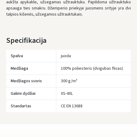
aukšta apykakle, užsegamas užtrauktuku. Papildoma užtrauktuko
apsauga ties smakru. Džemperio priekyje juosmens srityje yra dvi
UŽSAKYMUS NUO
80 € PRISTATOME NEMOKAMAI!
talpios kišenės, užsegamos užtrauktukais.
IKI NEMOKAMO PRISTATYMO TRŪKSTA:
80 €
Įvertinimas:
* Pristatymo terminai yra preliminarūs ir gali priklausyti nuo kurjerių
užimtumo.
Specifikacija
Spalva
juoda
Prisijungti
Medžiaga
100% poliesteris (dvigubas flisas)
Pamiršote slaptažodį?
Medžiagos svoris
300 g/m²
ARBA
Galimi dydžiai
XS-4XL
Facebook
Standartas
CE EN 13688
Google
Rašyti atsiliepimą
Dar neturite paskyros? Registruokites