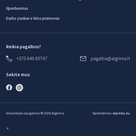
Išpardavimas
Darbo įrankiai ir kitos priemonės
Reikia pagalbos?
+370 640 60747
pagalba@algrima.lt
Sekite mus
Visos teisės saugomos © 2026 Algrima
Sprendimas:
elpresta.eu