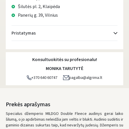
Šilutės pl. 2, Klaipėda
Panerių g. 39, Vilnius
Pristatymas
Atsiėmimo taškai
- 0.00 €
Pirmadienį, Rugpjūčio 10 d.
Konsultuokitės su profesionalu!
DPD kurjeris
- 5.00 €
MONIKA TARUTYTĖ
Pirmadienį, Rugpjūčio 10 d.
+370 640 60747
pagalba@algrima.lt
DPD paštomatai
- 4.00 €
Pirmadienį, Rugpjūčio 10 d.
LP Express paštomatai
- 2.50 €
Prekės aprašymas
Pirmadienį, Rugpjūčio 10 d.
Specialus džemperio MILDGO Double Fleece audinys gerai laiko
šilumą, o jo apdirbimas neleidžia jam veltis ir blukti. Audinio sudėtis ir
LP Express kurjeris
- 4.00 €
gaminio dizainas sukurtas taip, kad nevaržytų judesių. Džemperis su
Pirmadienį, Rugpjūčio 10 d.