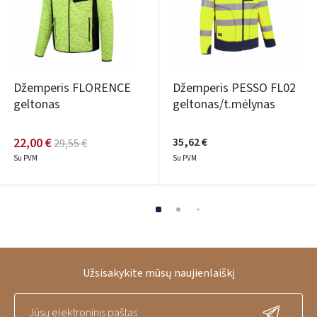
Džemperis FLORENCE
Džemperis PESSO FL02
geltonas
geltonas/t.mėlynas
22,00 €
35,62 €
29,55 €
Su PVM
Su PVM
Užsisakykite mūsų naujienlaiškį