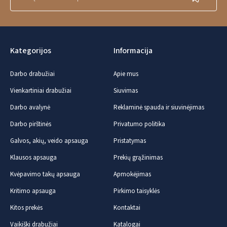
Kategorijos
Informacija
Darbo drabužiai
Apie mus
Vienkartiniai drabužiai
Siuvimas
Darbo avalynė
Reklaminė spauda ir siuvinėjimas
Darbo pirštinės
Privatumo politika
Galvos, akių, veido apsauga
Pristatymas
Klausos apsauga
Prekių grąžinimas
Kvėpavimo takų apsauga
Apmokėjimas
Kritimo apsauga
Pirkimo taisyklės
Kitos prekės
Kontaktai
Vaikiški drabužiai
Katalogai