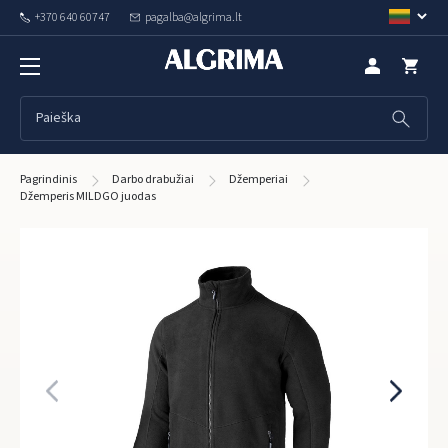
+370 640 60747
pagalba@algrima.lt
Pagrindinis
Darbo drabužiai
Džemperiai
Džemperis MILDGO juodas