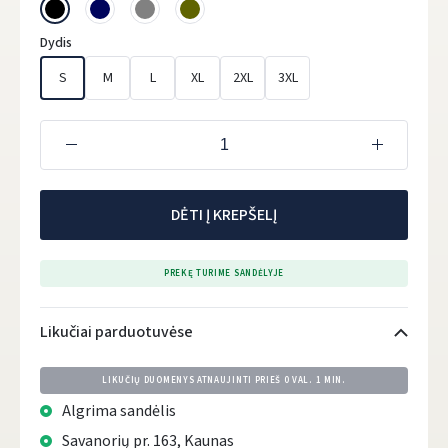
Dydis
S
M
L
XL
2XL
3XL
DĖTI Į KREPŠELĮ
PREKĘ TURIME SANDĖLYJE
Likučiai parduotuvėse
LIKUČIŲ DUOMENYS ATNAUJINTI PRIEŠ
0 VAL. 1 MIN.
Algrima sandėlis
Savanorių pr. 163, Kaunas