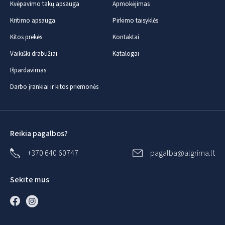
Kvėpavimo takų apsauga
Apmokėjimas
Kritimo apsauga
Pirkimo taisyklės
Kitos prekės
Kontaktai
Vaikiški drabužiai
Katalogai
Išpardavimas
Darbo įrankiai ir kitos priemonės
Reikia pagalbos?
+370 640 60747
pagalba@algrima.lt
Sekite mus