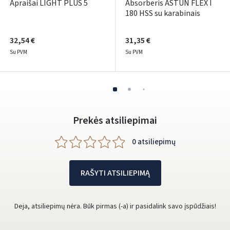
Apraišai LIGHT PLUS 5
Absorberis ASTUN FLEX I
180 HSS su karabinais
32,54 €
31,35 €
Su PVM
Su PVM
Prekės atsiliepimai
0 atsiliepimų
RAŠYTI ATSILIEPIMĄ
Deja, atsiliepimų nėra. Būk pirmas (-a) ir pasidalink savo įspūdžiais!