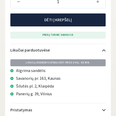
DĖTI Į KREPŠELĮ
PREKĘ TURIME SANDĖLYJE
Likučiai parduotuvėse
LIKUČIŲ DUOMENYS ATNAUJINTI PRIEŠ
0 VAL. 58 MIN.
Algrima sandėlis
Savanorių pr. 163, Kaunas
Šilutės pl. 2, Klaipėda
Panerių g. 39, Vilnius
Pristatymas