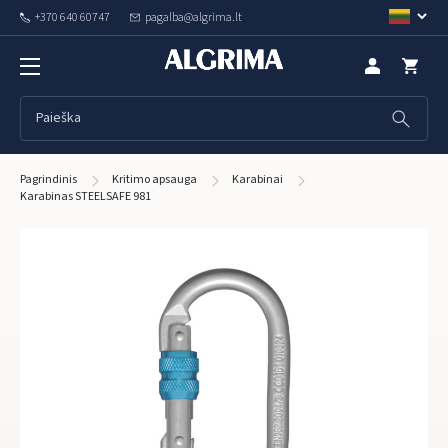
+370 640 60747
pagalba@algrima.lt
Pagrindinis
Kritimo apsauga
Karabinai
Karabinas STEELSAFE 981