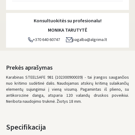
Atsiėmimo taškai
- 0.00 €
Pirmadienį, Rugpjūčio 10 d.
Konsultuokitės su profesionalu!
DPD kurjeris
- 5.00 €
MONIKA TARUTYTĖ
Pirmadienį, Rugpjūčio 10 d.
+370 640 60747
pagalba@algrima.lt
DPD paštomatai
- 4.00 €
Pirmadienį, Rugpjūčio 10 d.
LP Express paštomatai
- 2.50 €
Prekės aprašymas
Pirmadienį, Rugpjūčio 10 d.
Karabinas STEELSAFE 981 (102300900039) - tai įrangos saugančios
nuo kritimo sudėtinė dalis. Naudojamas atskirų kritimą sulaikančių
LP Express kurjeris
- 4.00 €
elementų sujungimui į vieną visumą. Pagamintas iš plieno, su
Pirmadienį, Rugpjūčio 10 d.
antikorozine danga, atsparia 120 valandų druskos poveikiui.
Įvertinimas:
Neribota naudojimo trukmė. Žiotys 18 mm.
UŽSAKYMUS NUO
80 € PRISTATOME NEMOKAMAI!
IKI NEMOKAMO PRISTATYMO TRŪKSTA:
80 €
* Pristatymo terminai yra preliminarūs ir gali priklausyti nuo kurjerių
Specifikacija
užimtumo.