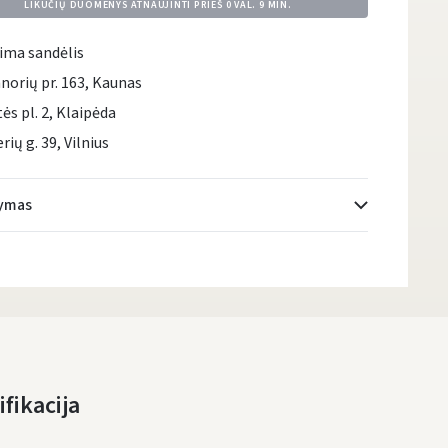
LIKUČIŲ DUOMENYS ATNAUJINTI PRIEŠ
0 VAL. 9 MIN.
ima sandėlis
norių pr. 163, Kaunas
tės pl. 2, Klaipėda
rių g. 39, Vilnius
tymas
Atsiėmimo taškai
- 0.00 €
Pirmadienį, Rugpjūčio 10 d.
DPD kurjeris
- 5.00 €
Pirmadienį, Rugpjūčio 10 d.
DPD paštomatai
- 4.00 €
fikacija
Pirmadienį, Rugpjūčio 10 d.
LP Express paštomatai
- 2.50 €