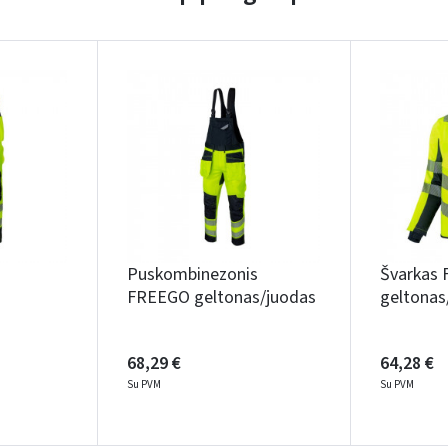
Įvertinimas:
Prisijungti
Puskombinezonis
Švarkas
Pamiršote slaptažodį?
FREEGO geltonas/juodas
geltonas
ARBA
68,29 €
64,28 €
Facebook
Google
Su PVM
Su PVM
Rašyti atsiliepimą
Dar neturite paskyros? Registruokites