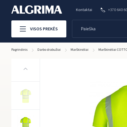
Kontaktai
+370 640 6
VISOS PREKĖS
Pagrindinis
Darbo drabužiai
Marškinėliai
Marškinėliai COTT