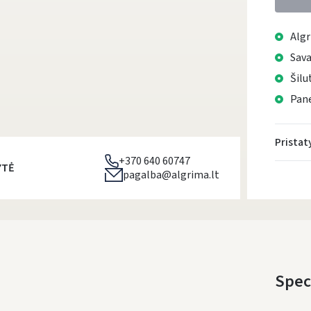
Algr
Sava
Šilu
Pane
Prista
+370 640 60747
YTĖ
pagalba@algrima.lt
Speci