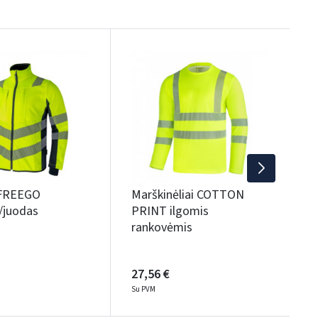
M
P
r
2
S
 FREEGO
Marškinėliai COTTON
/juodas
PRINT ilgomis
rankovėmis
27,56 €
Su PVM