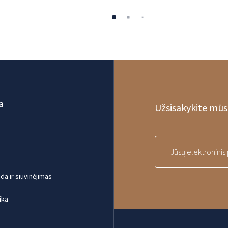
a
Užsisakykite mūsų
a ir siuvinėjimas
ika