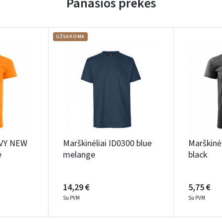
Panašios prekės
UŽSAKOMA
AVY NEW
Marškinėliai ID0300 blue
Marškinėl
e
melange
black
14,29 €
5,75 €
Su PVM
Su PVM