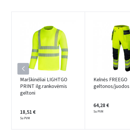
Marškinėliai LIGHTGO
Kelnės FREEGO
PRINT ilg.rankovėmis
geltonos/juodos
geltoni
64,28 €
18,51 €
Su PVM
Su PVM