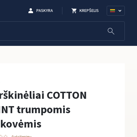
PASKYRA
KREPŠELIS
rškinėliai COTTON
INT trumpomis
nkovėmis
0 atsiliepimų