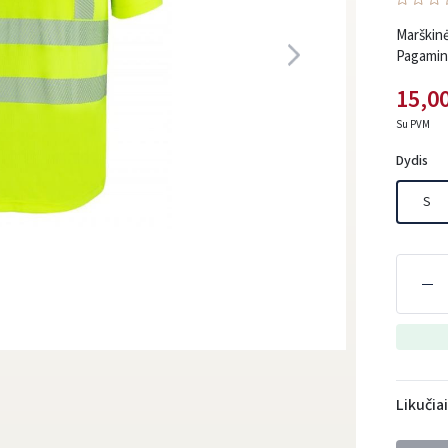
Marškin
Pagamint
15,00
Su PVM
Dydis
S
Likučia