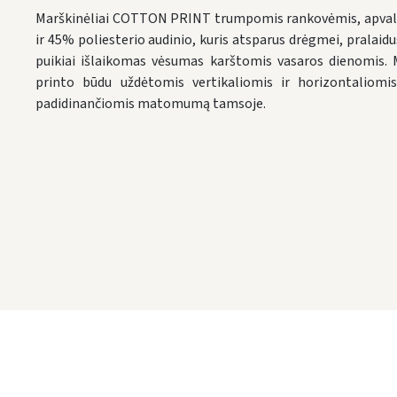
Marškinėliai COTTON PRINT trumpomis rankovėmis, apvaliu
ir 45% poliesterio audinio, kuris atsparus drėgmei, pralaidus
puikiai išlaikomas vėsumas karštomis vasaros dienomis. M
printo būdu uždėtomis vertikaliomis ir horizontaliomis
padidinančiomis matomumą tamsoje.