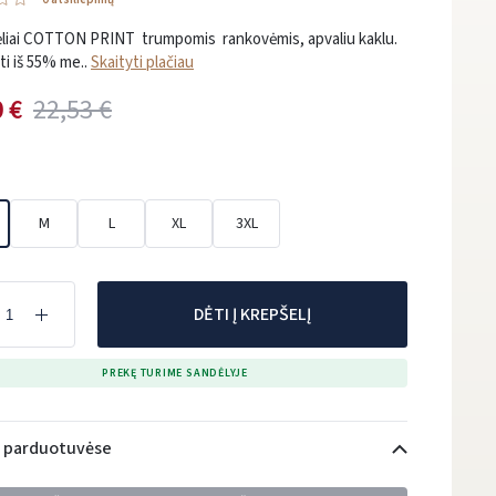
ėliai COTTON PRINT trumpomis rankovėmis, apvaliu kaklu.
i iš 55% me..
Skaityti plačiau
 €
22,53 €
M
L
XL
3XL
DĖTI Į KREPŠELĮ
PREKĘ TURIME SANDĖLYJE
i parduotuvėse