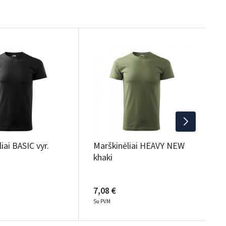
M
1
S
iai BASIC vyr.
Marškinėliai HEAVY NEW
khaki
7,08 €
Su PVM