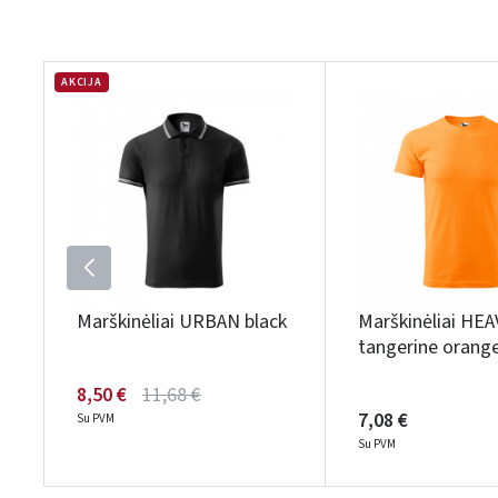
AKCIJA
Marškinėliai URBAN black
Marškinėliai HE
tangerine orang
8,50 €
11,68 €
7,08 €
Su PVM
Su PVM