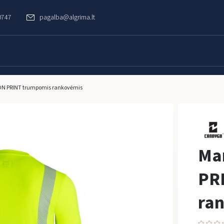
0747
pagalba@algrima.lt
ON PRINT trumpomis rankovėmis
Ma
PR
ra