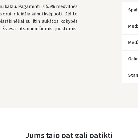
 kaklu. Pagaminti iš 55% medvilnės
Spal
 orui ir leidžia kūnui kvėpuoti. Dėl to
arškinėliai su itin aukštos kokybės
Med
 šviesą atspindinčiomis juostomis,
Medž
* Prista
Gali
Stan
Jums taip pat gali patikti