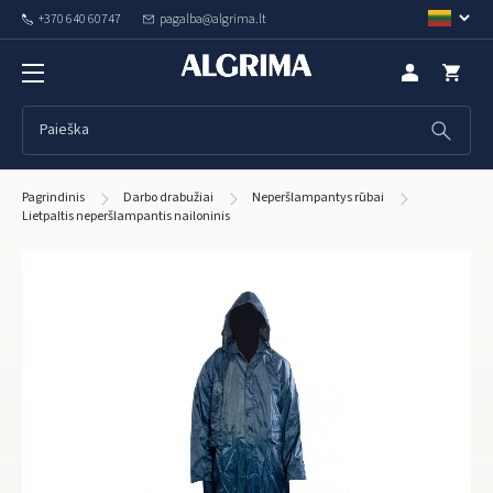
+370 640 60747
pagalba@algrima.lt
Pagrindinis
Darbo drabužiai
Neperšlampantys rūbai
Lietpaltis neperšlampantis nailoninis