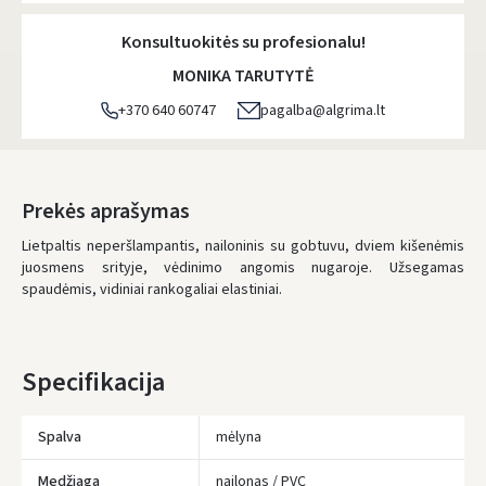
Konsultuokitės su profesionalu!
MONIKA TARUTYTĖ
+370 640 60747
pagalba@algrima.lt
Prekės aprašymas
Lietpaltis neperšlampantis, nailoninis su gobtuvu, dviem kišenėmis
juosmens srityje, vėdinimo angomis nugaroje. Užsegamas
spaudėmis, vidiniai rankogaliai elastiniai.
Specifikacija
Spalva
mėlyna
Medžiaga
nailonas / PVC