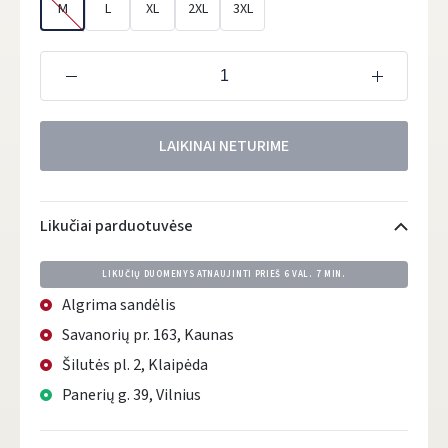
M
L
XL
2XL
3XL
LAIKINAI NETURIME
Likučiai parduotuvėse
LIKUČIŲ DUOMENYS ATNAUJINTI PRIEŠ
6 VAL. 7 MIN.
Algrima sandėlis
Savanorių pr. 163, Kaunas
Šilutės pl. 2, Klaipėda
Panerių g. 39, Vilnius