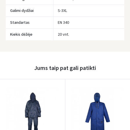
Galimi dydžiai
S-3XL
Standartas
EN 340
Kiekis dėžėje
20 vnt.
Įvertinimas:
Jums taip pat gali patikti
Prisijungti
Pamiršote slaptažodį?
ARBA