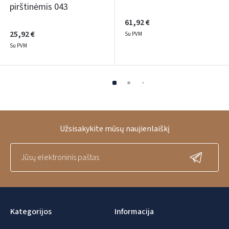
pirštinėmis 043
61,92 €
25,92 €
Su PVM
Su PVM
Užsisakykite mūsų naujienlaiškį
Kategorijos
Informacija