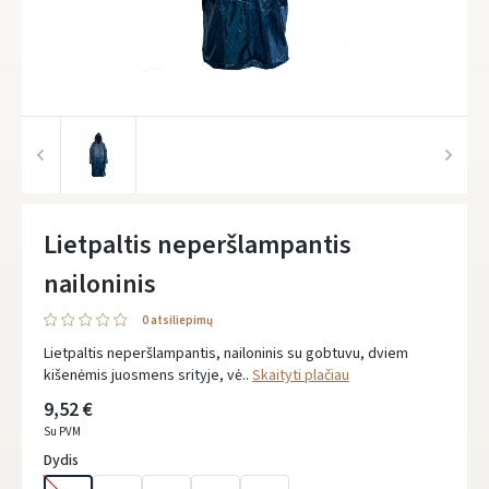
Lietpaltis neperšlampantis
nailoninis
0 atsiliepimų
Lietpaltis neperšlampantis, nailoninis su gobtuvu, dviem
kišenėmis juosmens srityje, vė..
Skaityti plačiau
9,52 €
Su PVM
Dydis