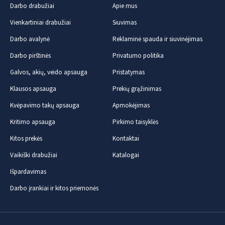
Darbo drabužiai
Apie mus
Vienkartiniai drabužiai
Siuvimas
Darbo avalynė
Reklaminė spauda ir siuvinėjimas
Darbo pirštinės
Privatumo politika
Galvos, akių, veido apsauga
Pristatymas
Klausos apsauga
Prekių grąžinimas
Kvėpavimo takų apsauga
Apmokėjimas
Kritimo apsauga
Pirkimo taisyklės
Kitos prekės
Kontaktai
Vaikiški drabužiai
Katalogai
Išpardavimas
Darbo įrankiai ir kitos priemonės