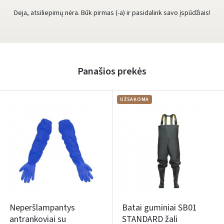
Deja, atsiliepimų nėra. Būk pirmas (-a) ir pasidalink savo įspūdžiais!
Panašios prekės
UŽSAKOMA
Neperšlampantys
Batai guminiai SB01
antrankoviai su
STANDARD žali