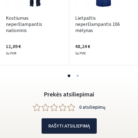
Facebook
Kostiumas
Lietpaltis
neperšlampantis
neperšlampantis 106
Google
nailoninis
mėlynas
Rašyti atsiliepimą
12,09 €
48,24 €
Dar neturite paskyros? Registruokites
Su PVM
Su PVM
Prekės atsiliepimai
0 atsiliepimų
RAŠYTI ATSILIEPIMĄ