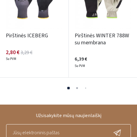
Pirštinės ICEBERG
Pirštinės WINTER 788W
su membrana
2,80 €
3,29 €
6,39 €
Su PVM
Su PVM
Užsisakykite mūsų naujienlaiškį