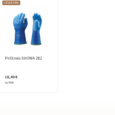
Pamiršote slaptažodį?
UŽSAKOMA
ARBA
Facebook
Google
Rašyti atsiliepimą
Dar neturite paskyros? Registruokites
Pirštinės SHOWA 282
18,40 €
Su PVM