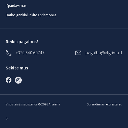
Išpardavimas
Darbo įrankiai ir kitos priemonės
Reikia pagalbos?
+370 640 60747
pagalba@algrima.lt
Sekite mus
Visos teisės saugomos © 2026 Algrima
Sprendimas:
elpresta.eu