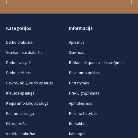
Kategorijos
Informacija
Darbo drabužiai
Apie mus
Vienkartiniai drabužiai
Siuvimas
Darbo avalynė
Reklaminė spauda ir siuvinėjimas
Darbo pirštinės
Privatumo politika
Galvos, akių, veido apsauga
Pristatymas
Klausos apsauga
Prekių grąžinimas
Kvėpavimo takų apsauga
Apmokėjimas
Kritimo apsauga
Pirkimo taisyklės
Kitos prekės
Kontaktai
Vaikiški drabužiai
Katalogai