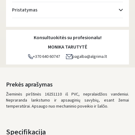
Pristatymas
Atsiėmimo taškai
- 0.00 €
Antradienį, Rugpjūčio 11 d.
Konsultuokitės su profesionalu!
DPD kurjeris
- 5.00 €
MONIKA TARUTYTĖ
Antradienį, Rugpjūčio 11 d.
+370 640 60747
pagalba@algrima.lt
DPD paštomatai
- 4.00 €
Antradienį, Rugpjūčio 11 d.
LP Express paštomatai
- 2.50 €
Prekės aprašymas
Antradienį, Rugpjūčio 11 d.
Žieminės pirštinės 16251110 iš PVC, nepralaidžios vandeniui.
Nepraranda lankstumo ir apsauginių savybių, esant žemai
LP Express kurjeris
- 4.00 €
temperatūrai. Apsaugo nuo mechaninio poveikio ir šalčio.
Antradienį, Rugpjūčio 11 d.
UŽSAKYMUS NUO
80 € PRISTATOME NEMOKAMAI!
IKI NEMOKAMO PRISTATYMO TRŪKSTA:
80 €
Specifikacija