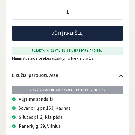
DĖTI Į KREPŠELĮ
UŽSAKYK IKI 12 VAL. IR IŠSIŲSIME DAR ŠIANDIENĄ!
Minimalus šios prekės užsakymo kiekis yra 12.
Likučiai parduotuvėse
LIKUČIŲ DUOMENYS ATNAUJINTI PRIEŠ
1 VAL. 47 MIN.
Algrima sandėlis
Savanorių pr. 163, Kaunas
Šilutės pl. 2, Klaipėda
Panerių g. 39, Vilnius