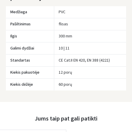
* Pristatymo terminai yra preliminarūs ir gali priklausyti nuo kurjerių
užimtumo.
Medžiaga
PVC
Pašiltinimas
flisas
Ilgis
300 mm
Galimi dydžiai
10 | 11
Standartas
CE Cat.II EN 420, EN 388 (4221)
Kiekis pakuotėje
12 porų
Įvertinimas:
Kiekis dėžėje
60 porų
Jums taip pat gali patikti
Prisijungti