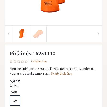
Pirštinės 16251110
0 atsiliepimų
Žieminės pirštinės 16251110 iš PVC, nepralaidžios vandeniui.
Nepraranda lankstumo ir ap..
Skaityti plačiau
5,42 €
Su PVM
Dydis
10