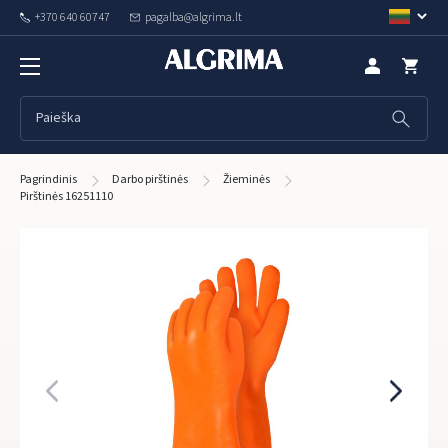
+370 640 60747
pagalba@algrima.lt
Pagrindinis
Darbo pirštinės
Žieminės
Pirštinės 16251110