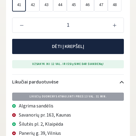
41
42
43
44
45
46
47
48
DĖTI Į KREPŠELĮ
UŽSAKYK IKI 12 VAL. IR IŠSIŲSIME DAR ŠIANDIENĄ!
Likučiai parduotuvėse
LIKUČIŲ DUOMENYS ATNAUJINTI PRIEŠ
13 VAL. 31 MIN.
Algrima sandėlis
Savanorių pr. 163, Kaunas
Šilutės pl. 2, Klaipėda
Panerių g. 39, Vilnius