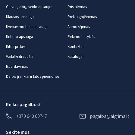
Galvos, akių, veido apsauga
Pristatymas
Klausos apsauga
Prekių grąžinimas
Kvėpavimo takų apsauga
Apmokėjimas
Kritimo apsauga
Pirkimo taisyklės
Kitos prekės
Kontaktai
Vaikiški drabužiai
Katalogai
Išpardavimas
Darbo įrankiai ir kitos priemonės
Reikia pagalbos?
+370 640 60747
pagalba@algrima.lt
Sekite mus