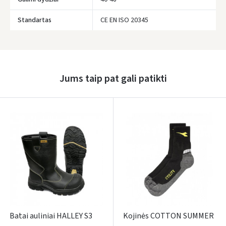
Standartas
CE EN ISO 20345
Prisijungti
Pamiršote slaptažodį?
ARBA
Jums taip pat gali patikti
Facebook
Google
Rašyti atsiliepimą
Dar neturite paskyros? Registruokites
Batai auliniai HALLEY S3
Kojinės COTTON SUMMER