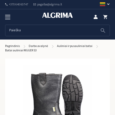
+370 640 60747
pagalba@algrima.lt
Pagrindinis
Darbo avalynė
Auliniai ir pusauliniai batai
Batai auliniai RIGGER S3