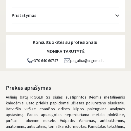
Pristatymas
Atsiėmimo taškai
- 0.00 €
Pirmadienį, Rugpjūčio 10 d.
Konsultuokitės su profesionalu!
DPD kurjeris
- 5.00 €
MONIKA TARUTYTĖ
Pirmadienį, Rugpjūčio 10 d.
+370 640 60747
pagalba@algrima.lt
DPD paštomatai
- 4.00 €
Pirmadienį, Rugpjūčio 10 d.
LP Express paštomatai
- 2.50 €
Prekės aprašymas
Pirmadienį, Rugpjūčio 10 d.
Aulinių batų RIGGER S3 siūlės sustiprintos 8-iomis metalinėmis
kniedėmis. Bato priekis papildomai užlietas poliuretano sluoksniu.
LP Express kurjeris
- 4.00 €
Batviršio viršuje esančios odinės kilpos palengvina avalynės
Pirmadienį, Rugpjūčio 10 d.
apsiavimą. Padas apsaugotas neperduriama metalo plokštele,
pirštai - plienine nosele. Vidpadis išimamas, antibakterinis,
UŽSAKYMUS NUO
80 € PRISTATOME NEMOKAMAI!
anatominis, antistatinis, termiškai išformuotas. Pamušalas tekstilinis,
IKI NEMOKAMO PRISTATYMO TRŪKSTA:
80 €