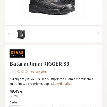
Batai auliniai RIGGER S3
0 atsiliepimų
Aulinių batų RIGGER siūlės sustiprintos 8-iomis metalinėmis
kniedėmis. Bato priekis pap..
Skaityti plačiau
49,49 €
Su PVM
Dydis