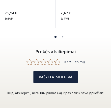
75,94 €
7,67 €
Su PVM
Su PVM
Prekės atsiliepimai
0 atsiliepimų
RAŠYTI ATSILIEPIMĄ
Deja, atsiliepimų nėra. Būk pirmas (-a) ir pasidalink savo įspūdžiais!