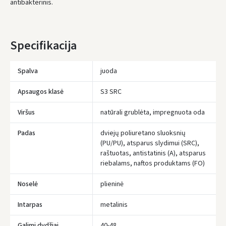
antibakterinis.
* Pristatymo terminai yra preliminarūs ir gali priklausyti nuo kurjerių
užimtumo.
Specifikacija
Spalva
juoda
Apsaugos klasė
S3 SRC
Viršus
natūrali grublėta, impregnuota oda
Padas
dviejų poliuretano sluoksnių
(PU/PU), atsparus slydimui (SRC),
raštuotas, antistatinis (A), atsparus
riebalams, naftos produktams (FO)
Noselė
plieninė
Įvertinimas:
Intarpas
metalinis
Galimi dydžiai
40-48