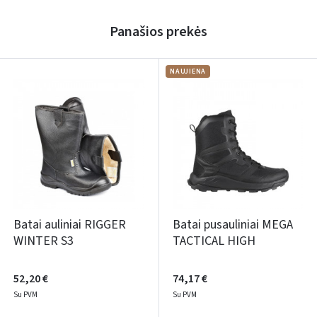
Panašios prekės
NAUJIENA
Batai auliniai RIGGER
Batai pusauliniai MEGA
WINTER S3
TACTICAL HIGH
52,20 €
74,17 €
Su PVM
Su PVM