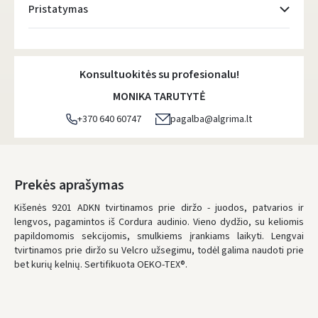
Pristatymas
Atsiėmimo taškai
- 0.00 €
Penktadienį, Rugpjūčio 7 d.
Konsultuokitės su profesionalu!
DPD kurjeris
- 5.00 €
MONIKA TARUTYTĖ
Penktadienį, Rugpjūčio 7 d.
+370 640 60747
pagalba@algrima.lt
DPD paštomatai
- 4.00 €
Penktadienį, Rugpjūčio 7 d.
LP Express paštomatai
- 2.50 €
Prekės aprašymas
Penktadienį, Rugpjūčio 7 d.
Kišenės 9201 ADKN tvirtinamos prie diržo - juodos, patvarios ir
lengvos, pagamintos iš Cordura audinio. Vieno dydžio, su keliomis
LP Express kurjeris
- 4.00 €
papildomomis sekcijomis, smulkiems įrankiams laikyti. Lengvai
Penktadienį, Rugpjūčio 7 d.
tvirtinamos prie diržo su Velcro užsegimu, todėl galima naudoti prie
bet kurių kelnių. Sertifikuota OEKO-TEX®.
UŽSAKYMUS NUO
80 € PRISTATOME NEMOKAMAI!
IKI NEMOKAMO PRISTATYMO TRŪKSTA:
80 €
* Pristatymo terminai yra preliminarūs ir gali priklausyti nuo kurjerių