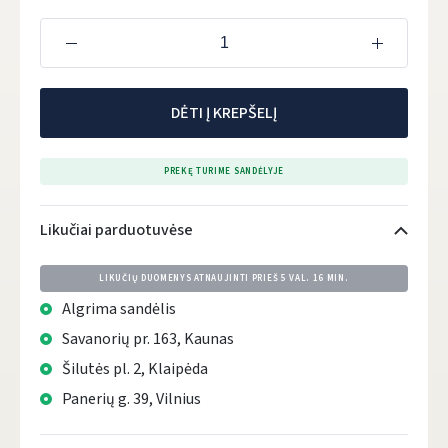
DĖTI Į KREPŠELĮ
PREKĘ TURIME SANDĖLYJE
Likučiai parduotuvėse
LIKUČIŲ DUOMENYS ATNAUJINTI PRIEŠ
5 VAL. 16 MIN.
Algrima sandėlis
Savanorių pr. 163, Kaunas
Šilutės pl. 2, Klaipėda
Panerių g. 39, Vilnius