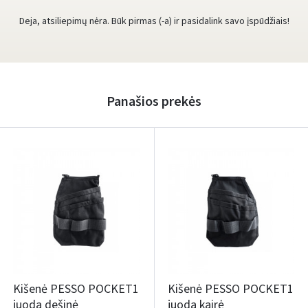
Deja, atsiliepimų nėra. Būk pirmas (-a) ir pasidalink savo įspūdžiais!
Panašios prekės
Kišenė PESSO POCKET1
Kišenė PESSO POCKET1
juoda dešinė
juoda kairė