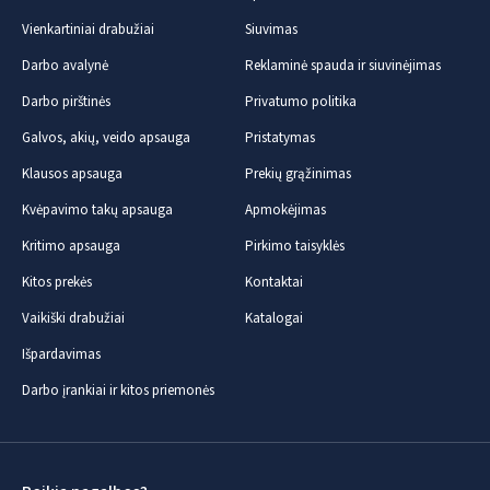
Vienkartiniai drabužiai
Siuvimas
Darbo avalynė
Reklaminė spauda ir siuvinėjimas
Darbo pirštinės
Privatumo politika
Galvos, akių, veido apsauga
Pristatymas
Klausos apsauga
Prekių grąžinimas
Kvėpavimo takų apsauga
Apmokėjimas
Kritimo apsauga
Pirkimo taisyklės
Kitos prekės
Kontaktai
Vaikiški drabužiai
Katalogai
Išpardavimas
Darbo įrankiai ir kitos priemonės