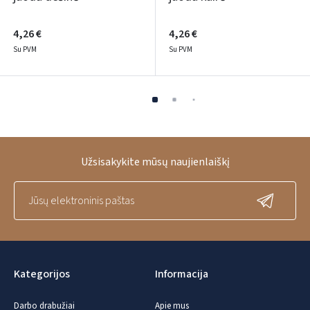
4,26 €
4,26 €
Su PVM
Su PVM
Užsisakykite mūsų naujienlaiškį
Kategorijos
Informacija
Darbo drabužiai
Apie mus