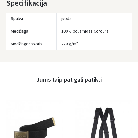
Specifikacija
užimtumo.
Spalva
juoda
Medžiaga
100% poliamidas Cordura
Medžiagos svoris
220 g/m²
Įvertinimas:
Jums taip pat gali patikti
Prisijungti
Pamiršote slaptažodį?
ARBA