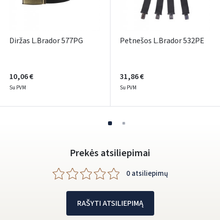
Facebook
Google
Diržas L.Brador 577PG
Petnešos L.Brador 532PE
Rašyti atsiliepimą
Dar neturite paskyros? Registruokites
10,06 €
31,86 €
Su PVM
Su PVM
Prekės atsiliepimai
0 atsiliepimų
RAŠYTI ATSILIEPIMĄ