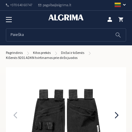
+370 640 60747
pagalba@algrima.lt
Pagrindinis
Kitos prekės
Diržai ir kišenės
Kišenės 9201 ADKN tvirtinamos prie diržo juodos