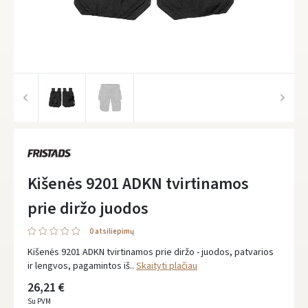
Kišenės 9201 ADKN tvirtinamos
prie diržo juodos
0 atsiliepimų
Kišenės 9201 ADKN tvirtinamos prie diržo - juodos, patvarios
ir lengvos, pagamintos iš..
Skaityti plačiau
26,21 €
Su PVM