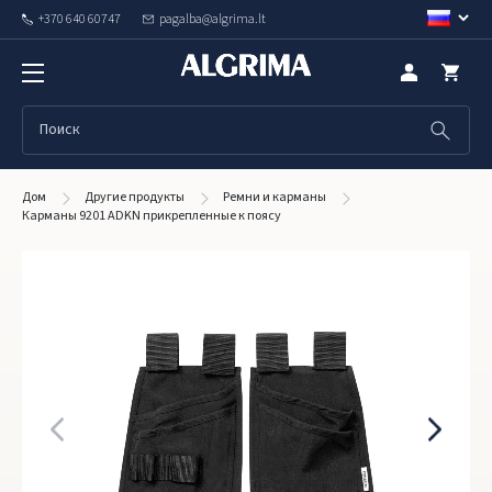
+370 640 60747
pagalba@algrima.lt
Дом
Другие продукты
Ремни и карманы
Карманы 9201 ADKN прикрепленные к поясу