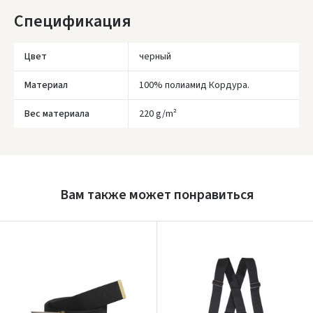
доступности курьерской службы.
Спецификация
Цвет
черный
Материал
100% полиамид Кордура.
Вес материала
220 g/m²
Įvertinimas:
Вам также может понравиться
Prisijungti
Pamiršote slaptažodį?