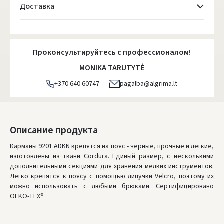
Доставка
Atsiėmimo taškai
- 0.00 €
Вторник, Август 11 d.
Проконсультируйтесь с профессионалом!
DPD kurjeris
- 5.00 €
MONIKA TARUTYTĖ
Вторник, Август 11 d.
+370 640 60747
pagalba@algrima.lt
DPD paštomatai
- 4.00 €
Вторник, Август 11 d.
LP Express paštomatai
- 2.50 €
Описание продукта
Вторник, Август 11 d.
Карманы 9201 ADKN крепятся на пояс - черные, прочные и легкие,
изготовлены из ткани Cordura. Единый размер, с несколькими
LP Express kurjeris
- 4.00 €
дополнительными секциями для хранения мелких инструментов.
Вторник, Август 11 d.
Легко крепятся к поясу с помощью липучки Velcro, поэтому их
можно использовать с любыми брюками. Сертифицировано
ЗАКАЗЫ ОТ
80 € БЕСПЛАТНАЯ ДОСТАВКА!
OEKO-TEX®
НЕДОСТАТОК БЕСПЛАТНОЙ ДОСТАВКИ:
80 €
* Сроки доставки являются ориентировочными и могут зависеть от