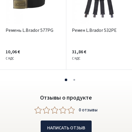
ARBA
Facebook
Ремень L.Brador 577PG
Ремен L.Brador 532PE
Google
Написать отзыв
10,06 €
31,86 €
Dar neturite paskyros? Registruokites
С НДС
С НДС
Отзывы о продукте
0 oтзывы
НАПИСАТЬ ОТЗЫВ