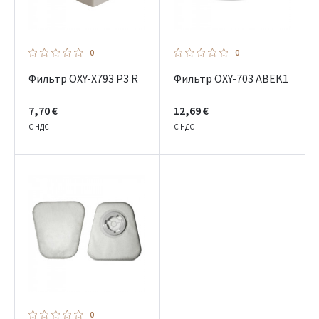
Google
0
0
Dar neturite paskyros? Registruokites
Фильтр OXY-X793 P3 R
Фильтр OXY-703 ABEK1
7,70 €
12,69 €
С НДС
С НДС
0