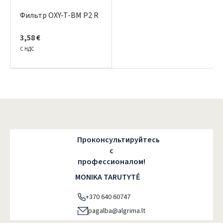
Фильтр OXY-T-BM P2 R
3,58 €
С НДС
Проконсультируйтесь
с
профессионалом!
MONIKA TARUTYTĖ
+370 640 60747
pagalba@algrima.lt