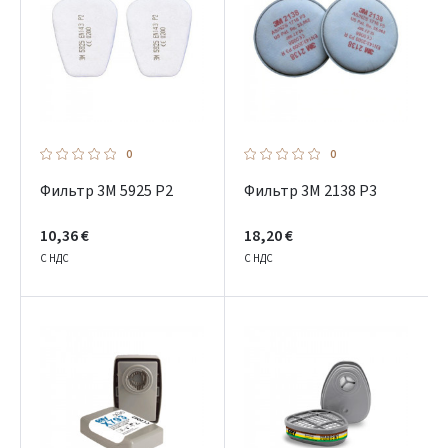
0
0
Фильтр 3M 5925 P2
Фильтр 3M 2138 P3
10,36 €
18,20 €
С НДС
С НДС
Prisijungti
Pamiršote slaptažodį?
ARBA
Facebook