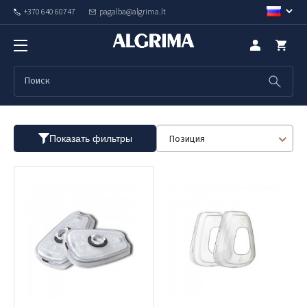
+370 640 60747
pagalba@algrima.lt
Фильтры
Позиция
Показать фильтры