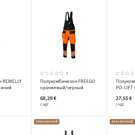
0
н REWELLY
Полукомбинезон FREEGO
Полуком
синий
оранжевый/черный
PO-LIFT
68,29 €
27,55 €
С НДС
С НДС
ЗАКАЗАННЫЙ
ЗАКАЗАННЫЙ