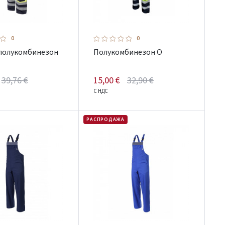
0
0
полукомбинезон
Полукомбинезон O
39,76 €
15,00 €
32,90 €
С НДС
РАСПРОДАЖА