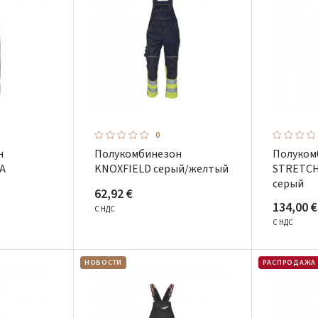
0
н
Полукомбинезон
Полуком
A
KNOXFIELD серый/желтый
STRETCH
серый
62,92 €
134,00 €
С НДС
С НДС
НОВОСТИ
РАСПРОДАЖА