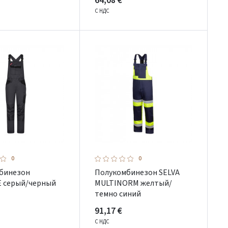
64,08 €
С НДС
0
0
бинезон
Полукомбинезон SELVA
 серый/черный
MULTINORM желтый/
темно синий
91,17 €
С НДС