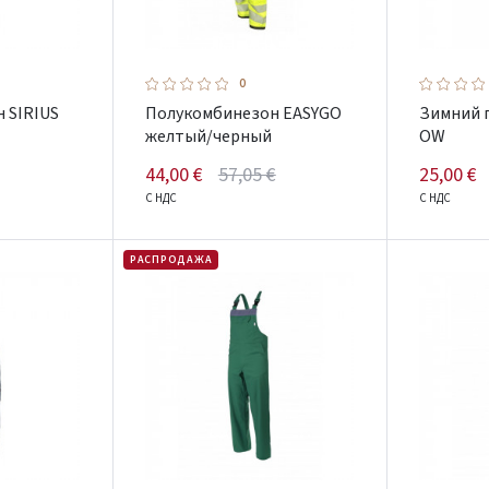
0
 SIRIUS
Полукомбинезон EASYGO
Зимний 
желтый/черный
OW
44,00 €
57,05 €
25,00 €
С НДС
С НДС
РАСПРОДАЖА