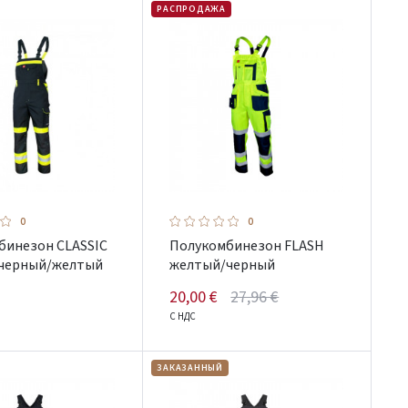
РАСПРОДАЖА
0
0
бинезон CLASSIC
Полукомбинезон FLASH
 черный/желтый
желтый/черный
20,00 €
27,96 €
С НДС
ЗАКАЗАННЫЙ