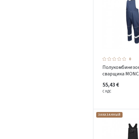
0
Полукомбинезо
сварщика MONC
55,43 €
С НДС
ЗАКАЗАННЫЙ