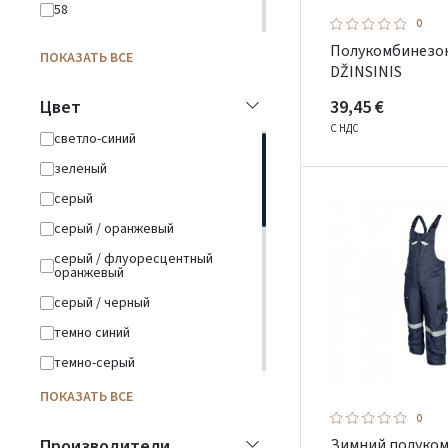
58
0
60
Полукомбинезо
ПОКАЗАТЬ ВСЕ
62
DŽINSINIS
64
39,45 €
Цвет
66
С НДС
cветло-синий
зеленый
серый
серый / оранжевый
серый / флуоресцентный
оранжевый
серый / черный
темно синий
темно-серый
темно-синий / желтый
ПОКАЗАТЬ ВСЕ
0
темно-синий / серый
Производители
Зимний полуко