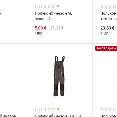
0
н
Полукомбинезон AL
Полуком
зеленый
темно-с
5,00 €
23,63 €
23,63 €
С НДС
С НДС
РАСПРОДАЖА
0
мбинезон
Полукомбинезон CLASSIC
Полуком