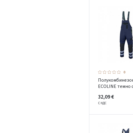
0
Полукомбинезо
ECOLINE темно 
32,09 €
С НДС