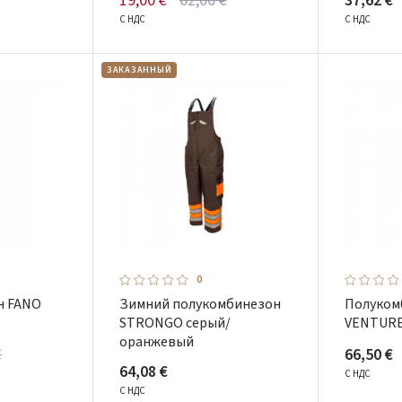
19,00 €
62,00 €
37,62 €
С НДС
С НДС
ЗАКАЗАННЫЙ
0
н FANO
Зимний полукомбинезон
Полуком
STRONGO серый/
VENTURE
оранжевый
€
66,50 €
64,08 €
С НДС
Prisijungti
С НДС