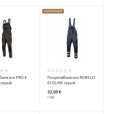
ЗАКАЗАННЫЙ
0
0
бинезон PRO 4
Полукомбинезон REWELLY
 серый
ECOLINE серый
32,09 €
С НДС