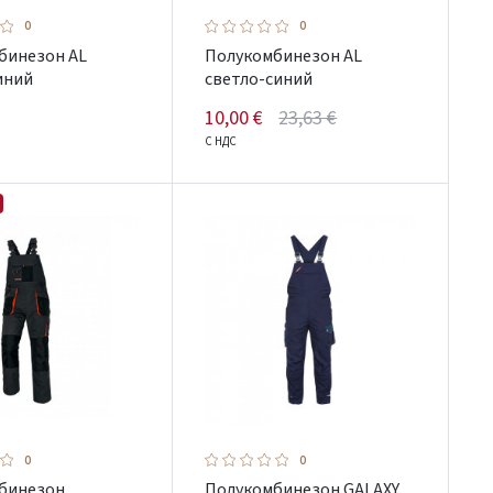
0
0
бинезон AL
Полукомбинезон AL
иний
светло-синий
10,00 €
23,63 €
С НДС
0
0
бинезон
Полукомбинезон GALAXY