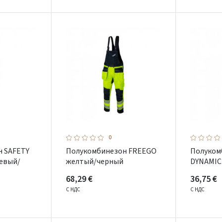
Pamiršote slaptažodį?
ARBA
Facebook
Google
Dar neturite paskyros? Registruokites
0
 SAFETY
Полукомбинезон FREEGO
Полуком
евый/
желтый/черный
DYNAMIC
68,29 €
36,75 €
С НДС
С НДС