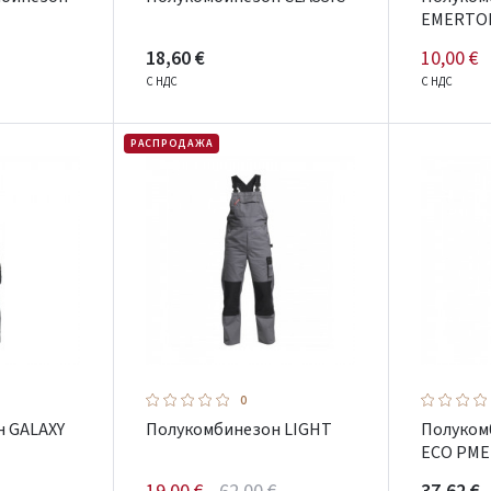
EMERTO
18,60 €
10,00 €
С НДС
С НДС
РАСПРОДАЖА
0
 GALAXY
Полукомбинезон LIGHT
Полуком
ECO PME