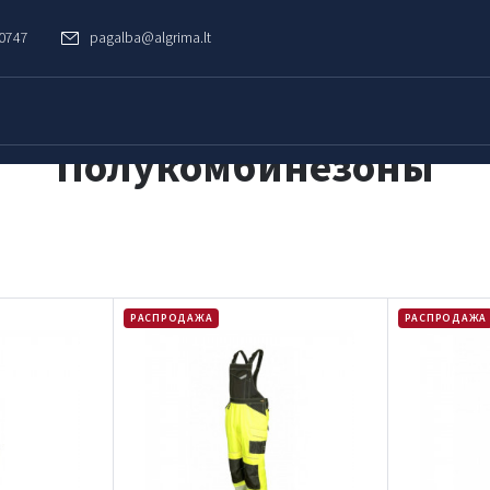
60747
pagalba@algrima.lt
Полукомбинезоны
РАСПРОДАЖА
РАСПРОДАЖА