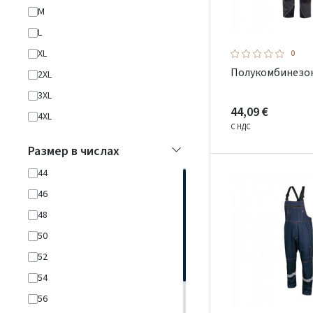
M
L
XL
0
Полукомбинезон
2XL
3XL
44,09 €
4XL
С НДС
Размер в числах
44
46
48
50
52
54
56