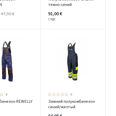
N
темно синий
47,50 €
91,00 €
С НДС
0
0
бинезон REWELLY
Зимний полукомбинезон
синий/желтый