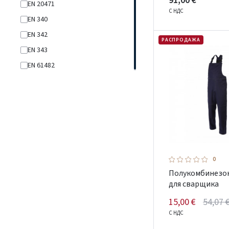
91,00 €
EN 20471
С НДС
EN 340
EN 342
РАСПРОДАЖА
EN 343
EN 61482
0
Полукомбинезо
для сварщика
15,00 €
54,07 
С НДС