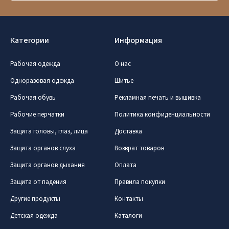
Pamiršote slaptažodį?
ARBA
Категории
Информация
Facebook
Рабочая одежда
О нас
Google
Одноразовая одежда
Шитье
Рабочая обувь
Рекламная печать и вышивка
Рабочие перчатки
Политика конфиденциальности
Dar neturite paskyros? Registruokites
Защита головы, глаз, лица
Доставка
Защита органов слуха
Возврат товаров
Защита органов дыхания
Оплата
Защита от падения
Правила покупки
Другие продукты
Контакты
Детская одежда
Каталоги