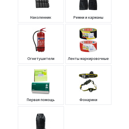
Hаколенник
Ремни и карманы
Oгнетушители
Ленты маркировочные
Первая помощь
Фонарики