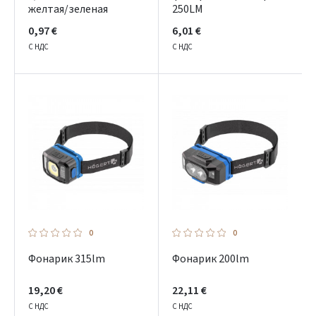
желтая/зеленая
250LM
0,97 €
6,01 €
С НДС
С НДС
0
0
Фонарик 315lm
Фонарик 200lm
19,20 €
22,11 €
С НДС
С НДС