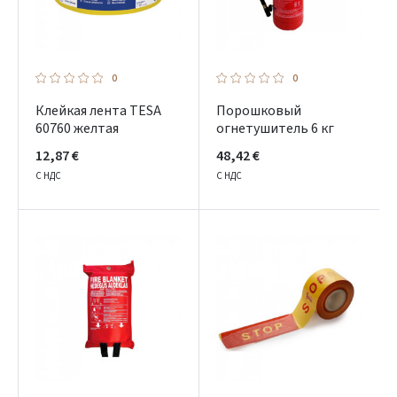
0
0
Клейкая лента TESA
Порошковый
60760 желтая
огнетушитель 6 кг
12,87 €
48,42 €
С НДС
С НДС