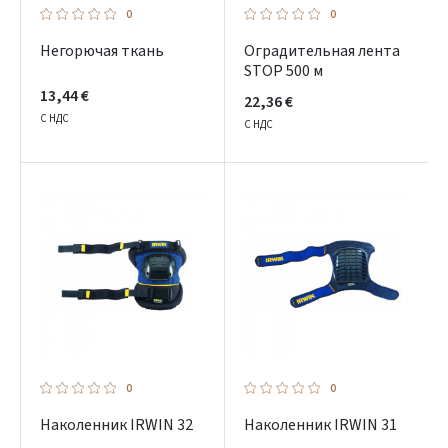
0
0
Негорючая ткань
Оградительная лента
STOP 500 м
13,44 €
22,36 €
С НДС
С НДС
0
0
Hаколенник IRWIN 32
Hаколенник IRWIN 31