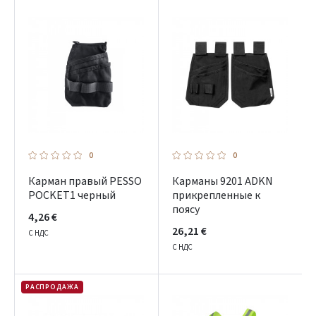
Pamiršote slaptažodį?
ARBA
Facebook
Google
0
0
Dar neturite paskyros? Registruokites
Карман правый PESSO
Карманы 9201 ADKN
POCKET1 черный
прикрепленные к
поясу
4,26 €
26,21 €
С НДС
С НДС
РАСПРОДАЖА