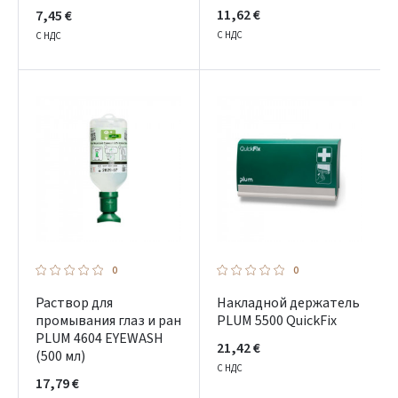
11,62 €
7,45 €
С НДС
С НДС
0
0
Раствор для
Накладной держатель
промывания глаз и ран
PLUM 5500 QuickFix
PLUM 4604 EYEWASH
21,42 €
(500 мл)
С НДС
17,79 €