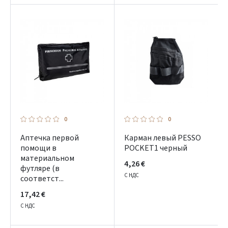
0
0
Аптечка первой
Карман левый PESSO
помощи в
POCKET1 черный
материальном
4,26 €
футляре (в
С НДС
соответст...
17,42 €
С НДС
Prisijungti