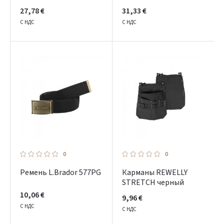
27,78 €
31,33 €
С НДС
С НДС
0
0
Ремень L.Brador 577PG
Карманы REWELLY
STRETCH черный
10,06 €
9,96 €
С НДС
С НДС