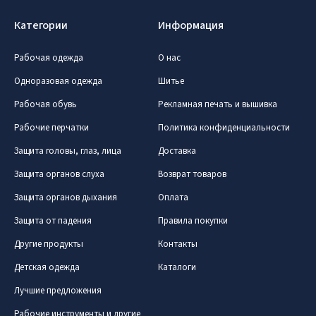
Категории
Информация
Рабочая одежда
О нас
Одноразовая одежда
Шитье
Рабочая обувь
Рекламная печать и вышивка
Prisijungti
Рабочие перчатки
Политика конфиденциальности
Защита головы, глаз, лица
Доставка
Pamiršote slaptažodį?
Защита органов слуха
Возврат товаров
ARBA
Защита органов дыхания
Оплата
Facebook
Защита от падения
Правила покупки
Другие продукты
Контакты
Google
Детская одежда
Каталоги
Лучшие предложения
Dar neturite paskyros? Registruokites
Рабочие инструменты и другие