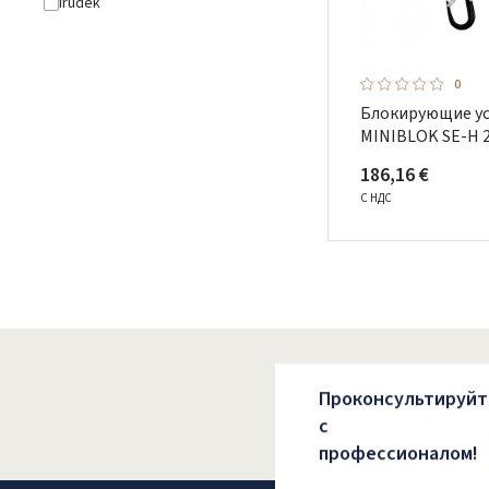
Irudek
0
Блокирующие у
MINIBLOK SE-H 
186,16 €
С НДС
Проконсультируйт
с
профессионалом!