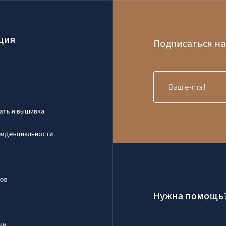
ARBA
Facebook
Google
ция
Подписаться на
Dar neturite paskyros? Registruokites
ать и вышивка
фиденциальности
ров
Нужна помощь
ки