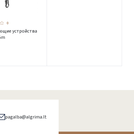
0
ющие устройства
,5m
pagalba@algrima.lt