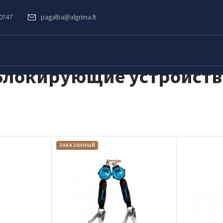
60747
pagalba@algrima.lt
Блокирующие устройств
ЗАКАЗАННЫЙ