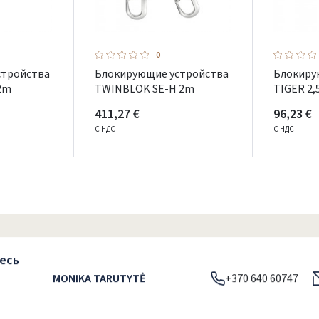
0
стройства
Блокирующие устройства
Блокиру
2m
TWINBLOK SE-H 2m
TIGER 2
411,27 €
96,23 €
С НДС
С НДС
есь
Prisijungti
MONIKA TARUTYTĖ
+370 640 60747
Pamiršote slaptažodį?