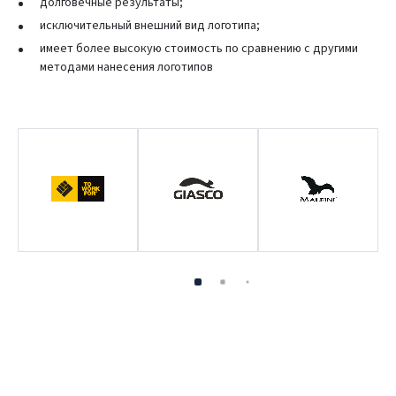
долговечные результаты;
исключительный внешний вид логотипа;
Prisijungti
имеет более высокую стоимость по сравнению с другими
методами нанесения логотипов
Pamiršote slaptažodį?
ARBA
Facebook
Google
Dar neturite paskyros? Registruokites