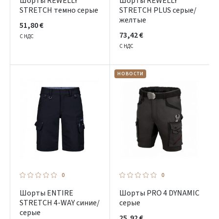
Шорты REWELLY
Шорты REWELLY
STRETCH темно серые
STRETCH PLUS серые/
желтые
51,80 €
73,42 €
С НДС
С НДС
НОВОСТИ
0
0
Шорты ENTIRE
Шорты PRO 4 DYNAMIC
STRETCH 4-WAY синие/
серые
серые
25,92 €