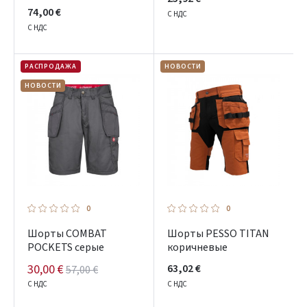
74,00 €
С НДС
С НДС
РАСПРОДАЖА
НОВОСТИ
НОВОСТИ
0
0
Шорты COMBAT
Шорты PESSO TITAN
POCKETS серые
коричневые
30,00 €
63,02 €
57,00 €
С НДС
С НДС