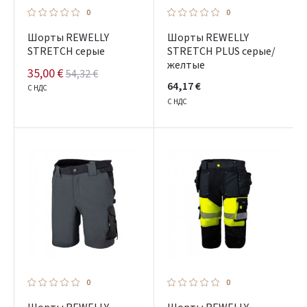
0
0
Шорты REWELLY
Шорты REWELLY
STRETCH серые
STRETCH PLUS серые/
желтые
35,00 €
54,32 €
64,17 €
С НДС
С НДС
Prisijungti
Pamiršote slaptažodį?
ARBA
Facebook
Google
0
0
Dar neturite paskyros? Registruokites