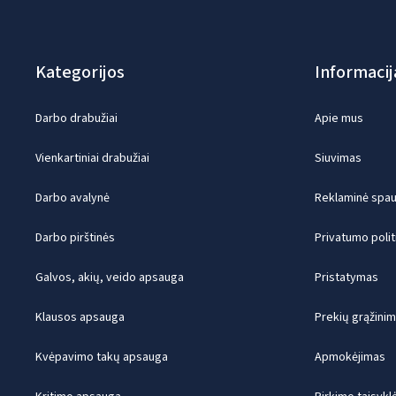
Kategorijos
Informacij
Darbo drabužiai
Apie mus
Vienkartiniai drabužiai
Siuvimas
Darbo avalynė
Reklaminė spaud
Darbo pirštinės
Privatumo polit
Galvos, akių, veido apsauga
Pristatymas
Klausos apsauga
Prekių grąžini
Kvėpavimo takų apsauga
Apmokėjimas