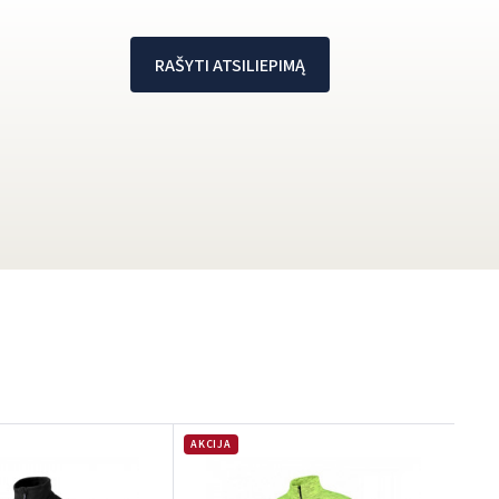
RAŠYTI ATSILIEPIMĄ
AKCIJA
D