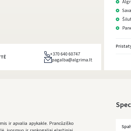
Algr
Sava
Šilu
Pane
Prista
+370 640 60747
YTĖ
pagalba@algrima.lt
Speci
is ir apvalia apykakle. Prancūziško
Spal
ė, juosmuo ir rankogaliai elastiniai.