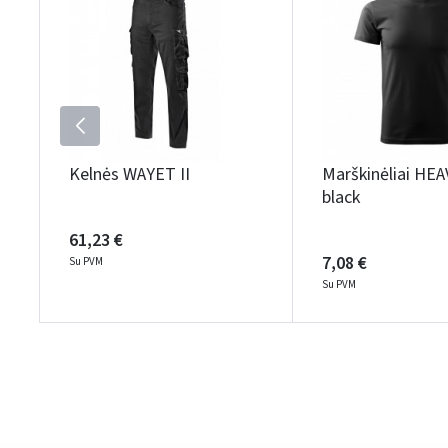
Kelnės WAYET II
Marškinėliai HE
black
61,23 €
7,08 €
Su PVM
Su PVM