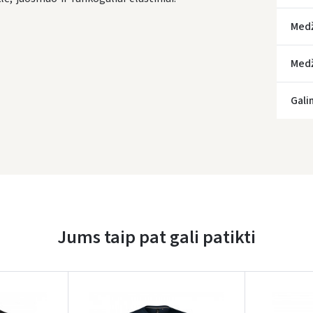
Med
Medž
* Prista
Gali
Jums taip pat gali patikti