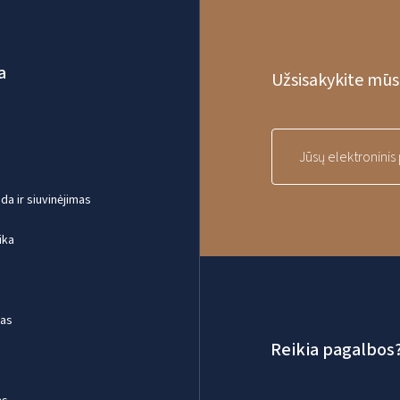
a
Užsisakykite mūsų
a ir siuvinėjimas
ika
mas
Reikia pagalbos