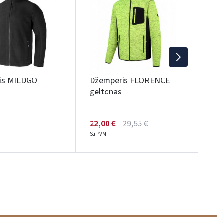
3
S
is MILDGO
Džemperis FLORENCE
geltonas
22,00 €
29,55 €
Su PVM