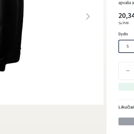
apvalia 
20,34
Su PVM
Dydis
S
Likučia