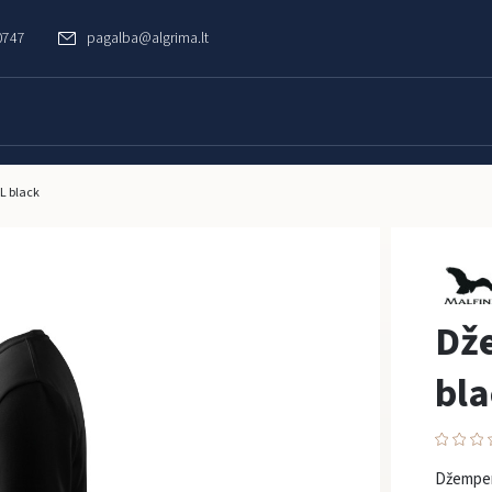
0747
pagalba@algrima.lt
L black
Dž
bl
Džemperi