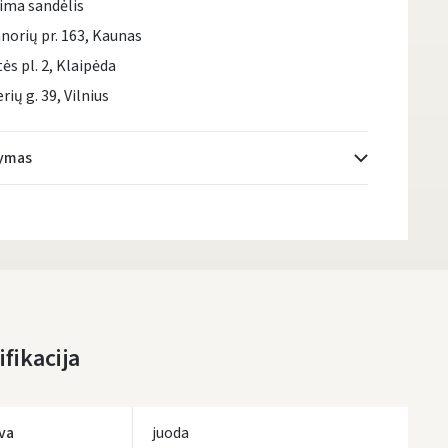
ima sandėlis
norių pr. 163, Kaunas
tės pl. 2, Klaipėda
rių g. 39, Vilnius
tymas
Atsiėmimo taškai
- 0.00 €
Pirmadienį, Rugpjūčio 10 d.
DPD kurjeris
- 5.00 €
Pirmadienį, Rugpjūčio 10 d.
DPD paštomatai
- 4.00 €
fikacija
Pirmadienį, Rugpjūčio 10 d.
LP Express paštomatai
- 2.50 €
Pirmadienį, Rugpjūčio 10 d.
va
juoda