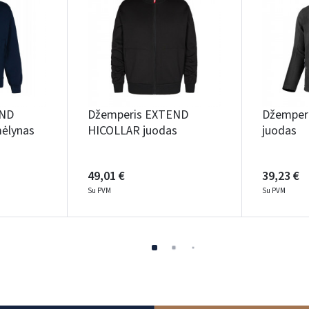
END
Džemperis EXTEND
Džemper
ėlynas
HICOLLAR juodas
juodas
49,01 €
39,23 €
Su PVM
Su PVM