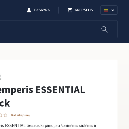
PASKYRA
KREPŠELIS
emperis ESSENTIAL
ack
0 atsiliepimų
s ESSENTIAL tiesaus kirpimo, su šoninėmis siūlėmis ir