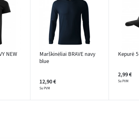
Įvertinimas:
Prisijungti
AVY NEW
Marškinėliai BRAVE navy
Kepurė 5
blue
Pamiršote slaptažodį?
2,99 €
ARBA
12,90 €
Su PVM
Su PVM
Facebook
Google
Rašyti atsiliepimą
Dar neturite paskyros? Registruokites