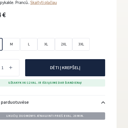
apykakle. Prancū..
Skaityti plačiau
 €
M
L
XL
2XL
3XL
DĖTI Į KREPŠELĮ
UŽSAKYK IKI 12 VAL. IR IŠSIŲSIME DAR ŠIANDIENĄ!
i parduotuvėse
LIKUČIŲ DUOMENYS ATNAUJINTI PRIEŠ
8 VAL. 20 MIN.