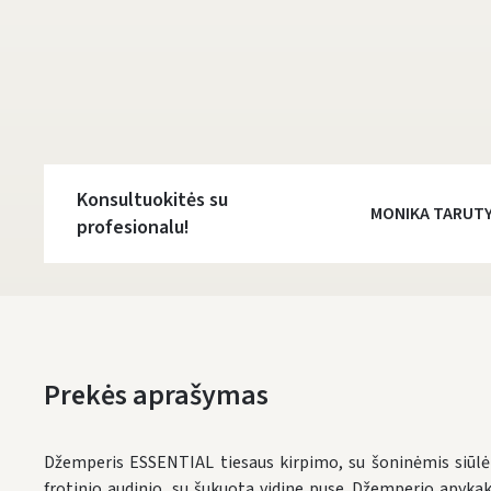
Konsultuokitės su
MONIKA TARUT
profesionalu!
Prekės aprašymas
Džemperis ESSENTIAL tiesaus kirpimo, su šoninėmis siūlėm
frotinio audinio, su šukuota vidine puse. Džemperio apykakl