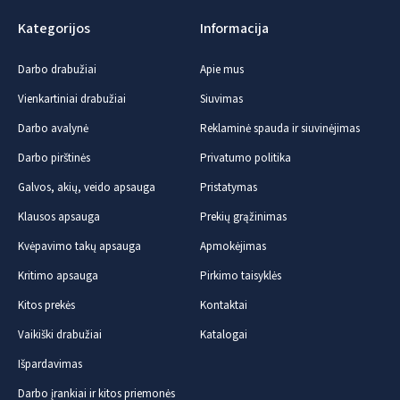
Kategorijos
Informacija
Darbo drabužiai
Apie mus
Vienkartiniai drabužiai
Siuvimas
Darbo avalynė
Reklaminė spauda ir siuvinėjimas
Darbo pirštinės
Privatumo politika
Galvos, akių, veido apsauga
Pristatymas
Klausos apsauga
Prekių grąžinimas
Kvėpavimo takų apsauga
Apmokėjimas
Kritimo apsauga
Pirkimo taisyklės
Kitos prekės
Kontaktai
Vaikiški drabužiai
Katalogai
Išpardavimas
Darbo įrankiai ir kitos priemonės