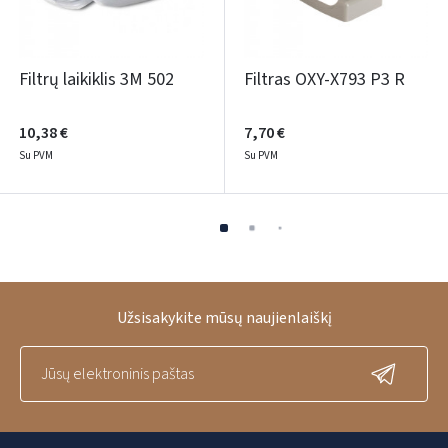
Filtrų laikiklis 3M 502
Filtras OXY-X793 P3 R
10,38 €
7,70 €
Su PVM
Su PVM
Užsisakykite mūsų naujienlaiškį