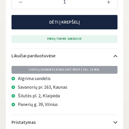
DĖTI Į KREPŠELĮ
PREKĘ TURIME SANDĖLYJE
Likučiai parduotuvėse
LIKUČIŲ DUOMENYS ATNAUJINTI PRIEŠ
1 VAL. 10 MIN.
Algrima sandėlis
Savanorių pr. 163, Kaunas
Šilutės pl. 2, Klaipėda
Panerių g. 39, Vilnius
Pristatymas