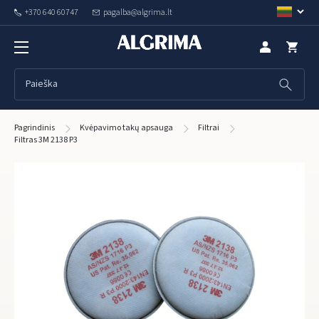
+370 640 60747
pagalba@algrima.lt
Pagrindinis
Kvėpavimo takų apsauga
Filtrai
Filtras 3M 2138 P3