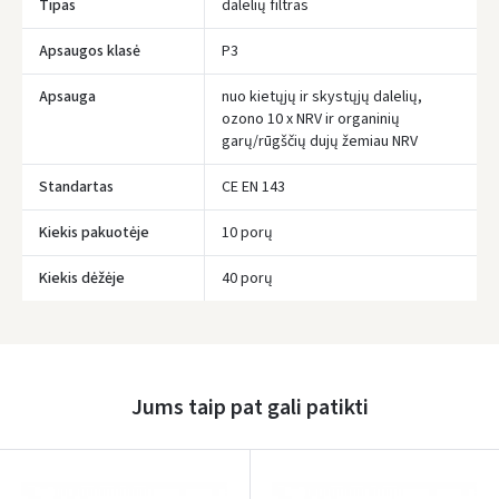
Tipas
dalelių filtras
Apsaugos klasė
P3
Apsauga
nuo kietųjų ir skystųjų dalelių,
ozono 10 x NRV ir organinių
garų/rūgščių dujų žemiau NRV
Standartas
CE EN 143
Kiekis pakuotėje
10 porų
Įvertinimas:
Kiekis dėžėje
40 porų
Jums taip pat gali patikti
Prisijungti
Pamiršote slaptažodį?