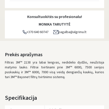
Atsiėmimo taškai
- 0.00 €
Pirmadienį, Rugpjūčio 10 d.
Konsultuokitės su profesionalu!
DPD kurjeris
- 5.00 €
MONIKA TARUTYTĖ
Pirmadienį, Rugpjūčio 10 d.
+370 640 60747
pagalba@algrima.lt
DPD paštomatai
- 4.00 €
Pirmadienį, Rugpjūčio 10 d.
LP Express paštomatai
- 2.50 €
Prekės aprašymas
Pirmadienį, Rugpjūčio 10 d.
Filtras 3M™ 2138 yra labai lengvas, nedidelio dydžio, neužstoja
matymo lauko.
Filtrai t
LP Express kurjeris
virtinami prie 3M™ 6000, 7500 serijos
- 4.00 €
puskaukių ir 3M™ 6000, 7000 visą veidą dengiančių kaukių, kurios
Pirmadienį, Rugpjūčio 10 d.
turi
3M™ Bayonet filtrų tvirtinimo sistemą.
UŽSAKYMUS NUO
80 € PRISTATOME NEMOKAMAI!
IKI NEMOKAMO PRISTATYMO TRŪKSTA:
80 €
Specifikacija
* Pristatymo terminai yra preliminarūs ir gali priklausyti nuo kurjerių
užimtumo.