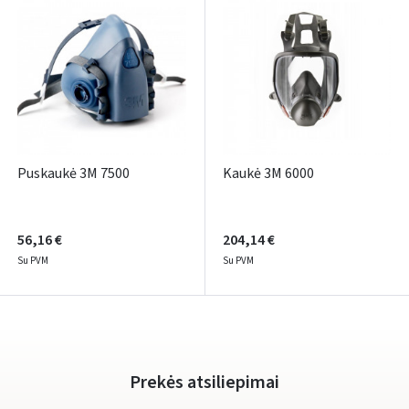
ARBA
Facebook
Google
Rašyti atsiliepimą
Dar neturite paskyros? Registruokites
Puskaukė 3M 7500
Kaukė 3M 6000
56,16 €
204,14 €
Su PVM
Su PVM
Prekės atsiliepimai