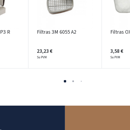
 P3 R
Filtras 3M 6055 A2
Filtras 
23,23 €
3,58 €
Su PVM
Su PVM