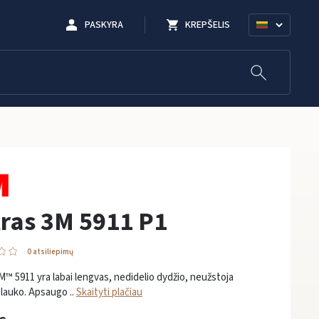
PASKYRA
KREPŠELIS
tras 3M 5911 P1
0 atsiliepimų
3M™ 5911 yra labai lengvas, nedidelio dydžio, neužstoja
lauko. Apsaugo ..
Skaityti plačiau