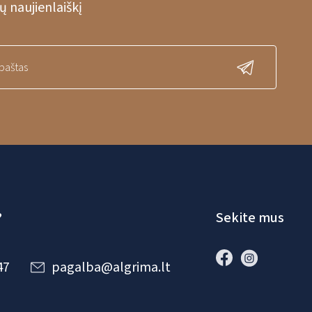
 naujienlaiškį
?
Sekite mus
47
pagalba@algrima.lt