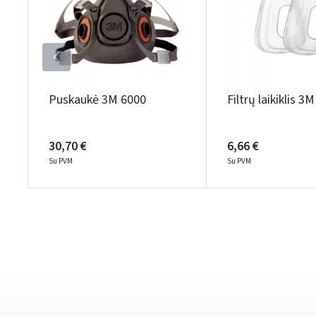
Puskaukė 3M 6000
Filtrų laikiklis 3
30,70 €
6,66 €
Su PVM
Su PVM