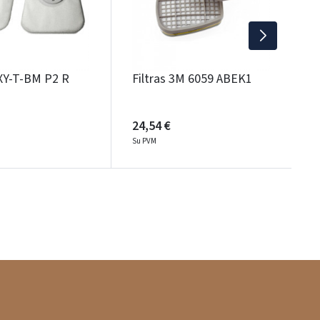
S
OXY-T-BM P2 R
Filtras 3M 6059 ABEK1
24,54 €
Su PVM