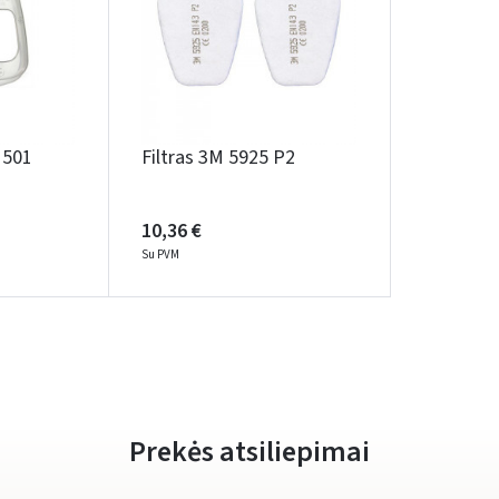
Prisijungti
M 501
Filtras 3M 5925 P2
Pamiršote slaptažodį?
10,36 €
ARBA
Su PVM
Facebook
Google
Rašyti atsiliepimą
Dar neturite paskyros? Registruokites
Prekės atsiliepimai