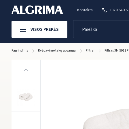
Kontaktai
+370 640 6
VISOS PREKĖS
Pagrindinis
Kvėpavimo takų apsauga
Filtrai
Filtras 3M 5911 P