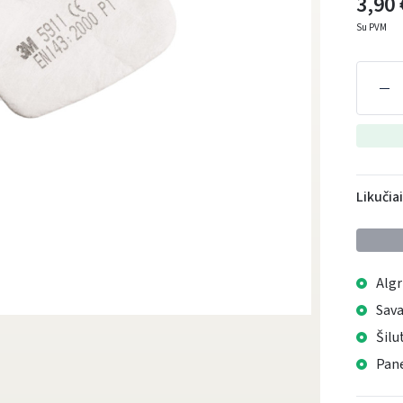
3,90 
Su PVM
Likučia
Algr
Sava
Šilu
Pane