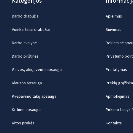
Kategorijos
Informacij
Darbo drabužiai
Apie mus
Vienkartiniai drabužiai
Siuvimas
Darbo avalynė
Reklaminė spaud
Darbo pirštinės
Privatumo polit
Galvos, akių, veido apsauga
Pristatymas
Klausos apsauga
Prekių grąžini
Kvėpavimo takų apsauga
Apmokėjimas
Kritimo apsauga
Pirkimo taisykl
Kitos prekės
Kontaktai