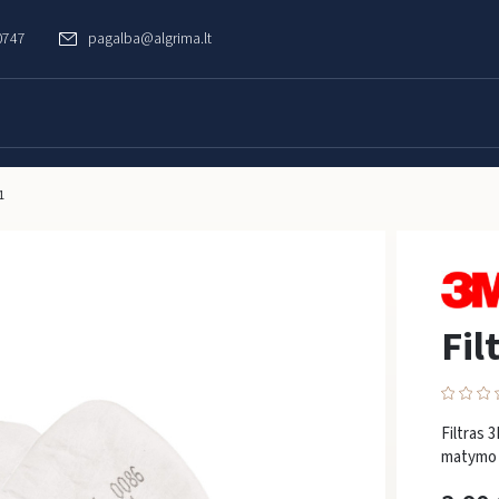
0747
pagalba@algrima.lt
1
Fil
Filtras 
matymo 