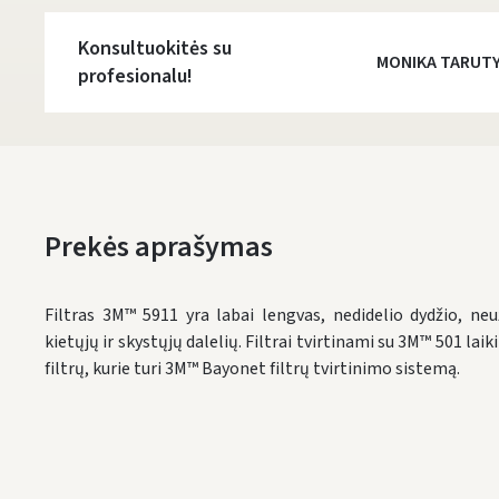
Konsultuokitės su
MONIKA TARUT
profesionalu!
Prekės aprašymas
Filtras 3M™ 5911 yra labai lengvas, nedidelio dydžio, n
kietųjų ir skystųjų dalelių. Filtrai tvirtinami su 3M™ 501 laik
filtrų, kurie turi 3M™ Bayonet filtrų tvirtinimo sistemą.