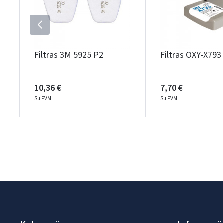
Filtras 3M 5925 P2
Filtras OXY-X793
10,36 €
7,70 €
Su PVM
Su PVM