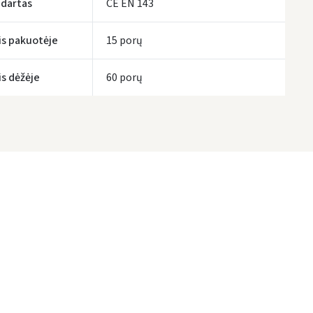
dartas
CE EN 143
is pakuotėje
15 porų
is dėžėje
60 porų