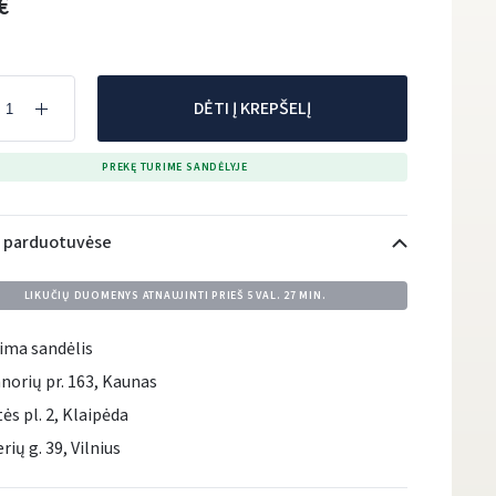
€
DĖTI Į KREPŠELĮ
PREKĘ TURIME SANDĖLYJE
i parduotuvėse
LIKUČIŲ DUOMENYS ATNAUJINTI PRIEŠ
5 VAL. 27 MIN.
ima sandėlis
norių pr. 163, Kaunas
tės pl. 2, Klaipėda
rių g. 39, Vilnius