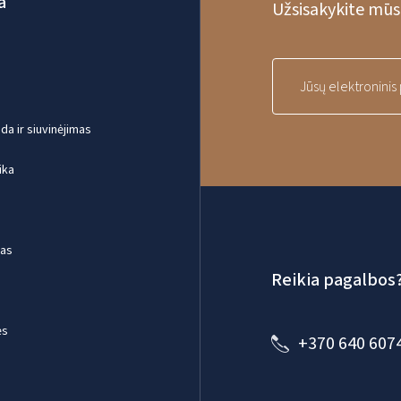
a
Užsisakykite mūsų
a ir siuvinėjimas
ika
mas
Reikia pagalbos
ės
+370 640 607