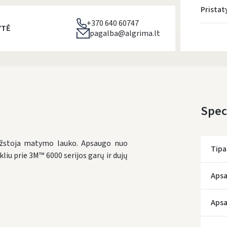
Prista
+370 640 60747
YTĖ
pagalba@algrima.lt
Speci
eužstoja matymo lauko. Apsaugo nuo
Tipa
ikliu prie 3M™ 6000 serijos garų ir dujų
Apsa
Aps
* Prista