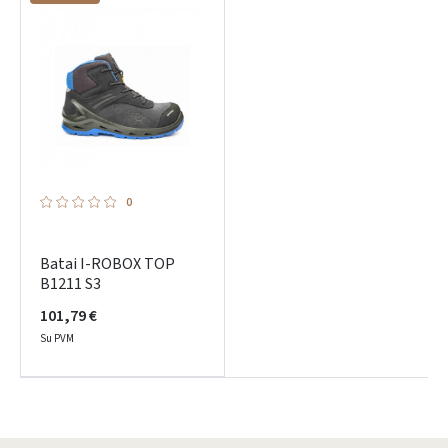
ARBA
Facebook
Google
Dar neturite paskyros? Registruokites
0
Batai I-ROBOX TOP
B1211 S3
101,79 €
Su PVM