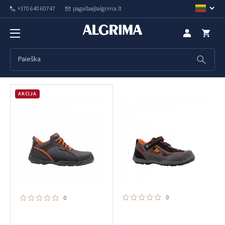
+370 640 60747
pagalba@algrima.lt
Gamintojo Base Protection prekės
Populiaru
Rodyti filtrus
AKCIJA
0
0