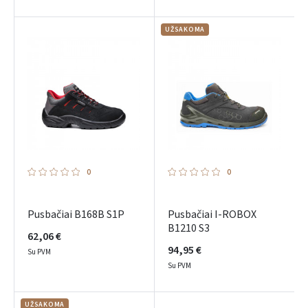
UŽSAKOMA
0
0
Pusbačiai B168B S1P
Pusbačiai I-ROBOX
B1210 S3
62,06 €
94,95 €
Su PVM
Prisijungti
Su PVM
Pamiršote slaptažodį?
UŽSAKOMA