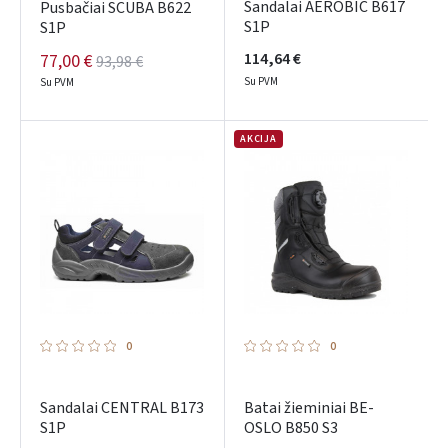
Sandalai AEROBIC B617
Pusbačiai SCUBA B622
S1P
S1P
114,64 €
77,00 €
93,98 €
Su PVM
Su PVM
AKCIJA
0
0
Sandalai CENTRAL B173
Batai žieminiai BE-
S1P
OSLO B850 S3