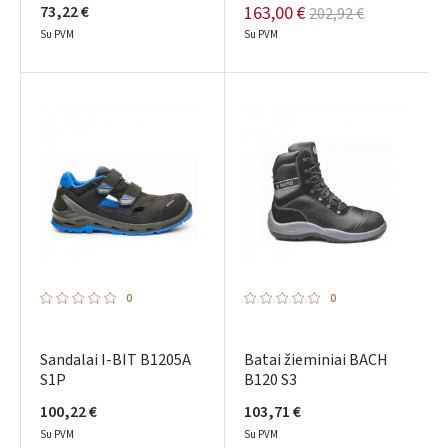
73,22 €
163,00 €
202,92 €
Su PVM
Su PVM
0
0
Sandalai I-BIT B1205A
Batai žieminiai BACH
S1P
B120 S3
100,22 €
103,71 €
Su PVM
Su PVM