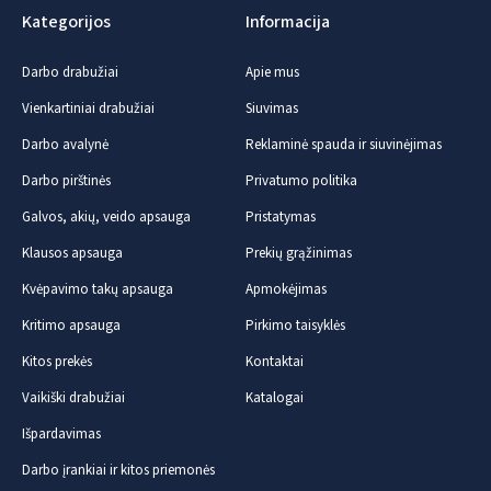
Kategorijos
Informacija
Darbo drabužiai
Apie mus
Vienkartiniai drabužiai
Siuvimas
Darbo avalynė
Reklaminė spauda ir siuvinėjimas
Darbo pirštinės
Privatumo politika
Galvos, akių, veido apsauga
Pristatymas
Klausos apsauga
Prekių grąžinimas
Kvėpavimo takų apsauga
Apmokėjimas
Kritimo apsauga
Pirkimo taisyklės
Kitos prekės
Kontaktai
Vaikiški drabužiai
Katalogai
Išpardavimas
Darbo įrankiai ir kitos priemonės