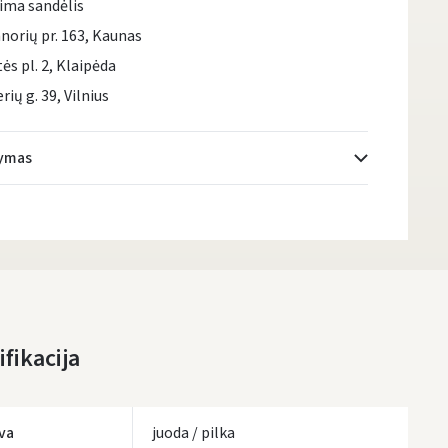
ima sandėlis
norių pr. 163, Kaunas
tės pl. 2, Klaipėda
rių g. 39, Vilnius
tymas
Atsiėmimo taškai
- 0.00 €
Pirmadienį, Rugpjūčio 10 d.
DPD kurjeris
- 0.00 €
Pirmadienį, Rugpjūčio 10 d.
DPD paštomatai
- 0.00 €
fikacija
Pirmadienį, Rugpjūčio 10 d.
LP Express paštomatai
- 0.00 €
Pirmadienį, Rugpjūčio 10 d.
va
juoda / pilka