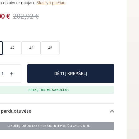
iu dizainu ir naujau..
Skaityti plačiau
00 €
202,92 €
42
43
45
DĖTI Į KREPŠELĮ
PREKĘ TURIME SANDĖLYJE
i parduotuvėse
LIKUČIŲ DUOMENYS ATNAUJINTI PRIEŠ
3 VAL. 5 MIN.