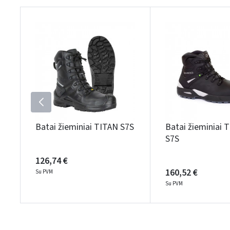
Batai žieminiai TITAN S7S
Batai žieminiai 
S7S
126,74 €
160,52 €
Su PVM
Su PVM