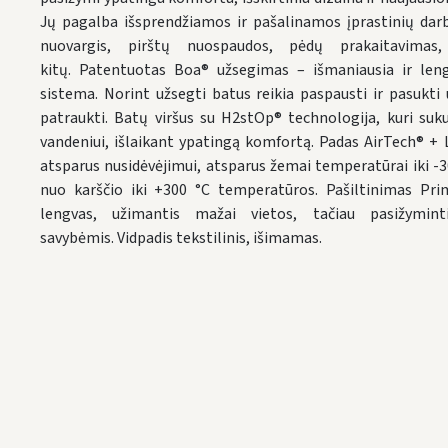
Jų pagalba išsprendžiamos ir pašalinamos įprastinių da
nuovargis, pirštų nuospaudos, pėdų prakaitavimas
kitų. Patentuotas Boa® užsegimas – išmaniausia ir len
sistema. Norint užsegti batus reikia paspausti ir pasukti 
patraukti. Batų viršus su H2stOp® technologija, kuri suk
vandeniui, išlaikant ypatingą komfortą. Padas AirTech® + L
atsparus nusidėvėjimui, atsparus žemai temperatūrai iki -3
nuo karščio iki +300 °C temperatūros. Pašiltinimas Prim
lengvas, užimantis mažai vietos, tačiau pasižyminti
savybėmis. Vidpadis tekstilinis, išimamas.