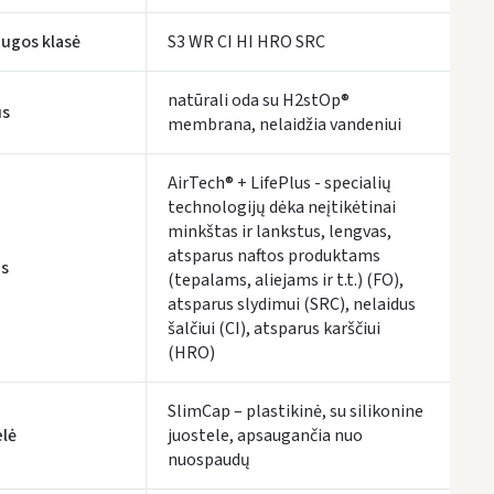
LP Express kurjeris
- 0.00 €
Pirmadienį, Rugpjūčio 10 d.
ugos klasė
S3 WR CI HI HRO SRC
ŠIĄ PREKĘ PRISTATYSIME JUMS
NEMOKAMAI!
natūrali oda su H2stOp®
us
membrana, nelaidžia vandeniui
tymo terminai yra preliminarūs ir gali priklausyti nuo kurjerių užimtumo.
AirTech® + LifePlus - specialių
technologijų dėka neįtikėtinai
minkštas ir lankstus, lengvas,
atsparus naftos produktams
s
(tepalams, aliejams ir t.t.) (FO),
atsparus slydimui (SRC), nelaidus
šalčiui (CI), atsparus karščiui
(HRO)
SlimCap – plastikinė, su silikonine
lė
juostele, apsaugančia nuo
nuospaudų