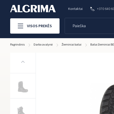
Kontaktai
+370 640 6
VISOS PREKĖS
Pagrindinis
Darbo avalynė
Žieminiai batai
Batai žieminiai B