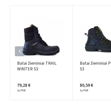
Batai žieminiai TRAIL
Batai žieminiai
WINTER S3
S3
79,28 €
80,59 €
Su PVM
Su PVM