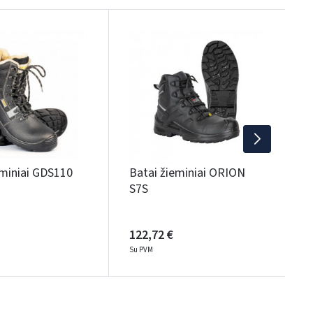
B
Q
1
S
eminiai GDS110
Batai žieminiai ORION
S7S
122,72 €
Su PVM