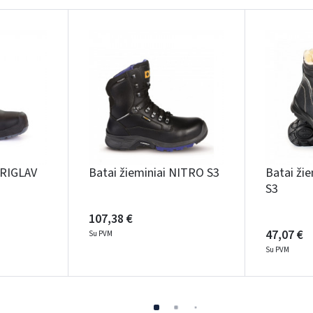
TRIGLAV
Batai žieminiai NITRO S3
Batai ži
S3
107,38 €
47,07 €
Su PVM
Su PVM