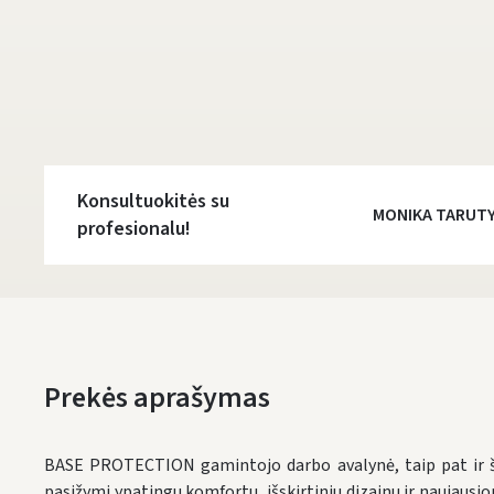
Konsultuokitės su
MONIKA TARUT
profesionalu!
Prekės aprašymas
BASE PROTECTION gamintojo darbo avalynė, taip pat ir š
pasižymi ypatingu komfortu, išskirtiniu dizainu ir naujaus