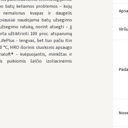
rbo batų keliamos problemos – kojų
Apsa
, nemalonus kvapas ir daugelis
gviausiai naudojama batų užsegimo
užsegimo ratuką, norint atsegti – jį
Virš
urta užtiktrinti 100 proc. atsparumą
* Prista
ifePlus - lengvas, bet tuo pačiu itin
0 °C, HRO išorinis sluoksnis apsaugo
aloft® – kvėpuojantis, minkštas ir
s puikiomis šalčio izoliacinėmis
Pada
Nose