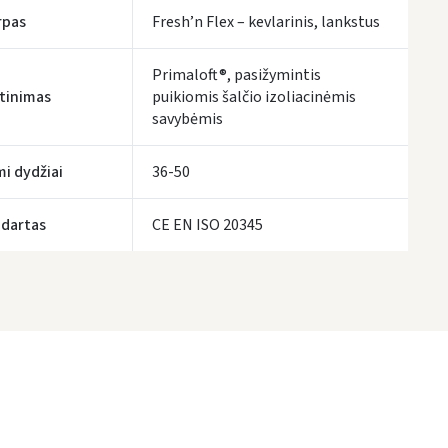
rpas
Fresh’n Flex – kevlarinis, lankstus
Primaloft®, pasižymintis
ltinimas
puikiomis šalčio izoliacinėmis
savybėmis
mi dydžiai
36-50
dartas
CE EN ISO 20345