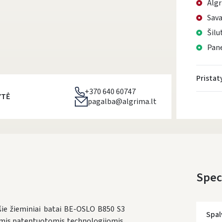
Algr
Sava
Šilu
Pane
Prista
+370 640 60747
YTĖ
pagalba@algrima.lt
Speci
ie žieminiai batai BE-OSLO B850 S3
Spal
iomis patentuotomis technologijomis.