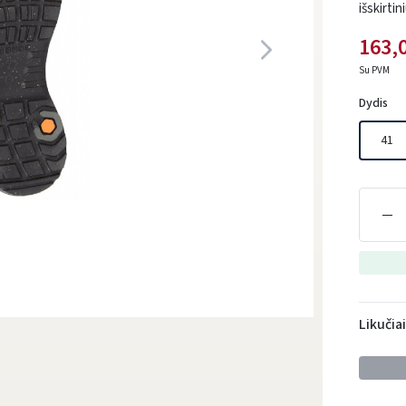
išskirtin
163,
Su PVM
Dydis
41
Likučia