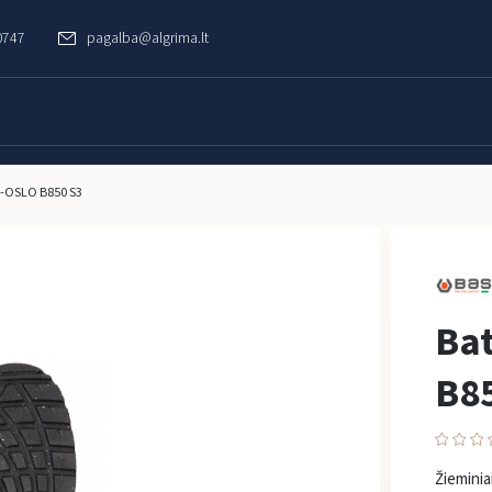
0747
pagalba@algrima.lt
E-OSLO B850 S3
Bat
B8
Žiemini