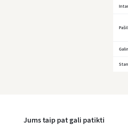
Inta
Paši
Gali
Stan
Įvertinimas:
Jums taip pat gali patikti
Prisijungti