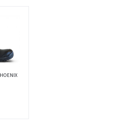
Pamiršote slaptažodį?
ARBA
Facebook
Google
Rašyti atsiliepimą
Dar neturite paskyros? Registruokites
 PHOENIX