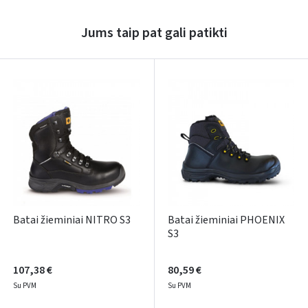
Rašyti atsiliepimą
Dar neturite paskyros? Registruokites
Jums taip pat gali patikti
Batai žieminiai NITRO S3
Batai žieminiai PHOENIX
S3
107,38 €
80,59 €
Su PVM
Su PVM