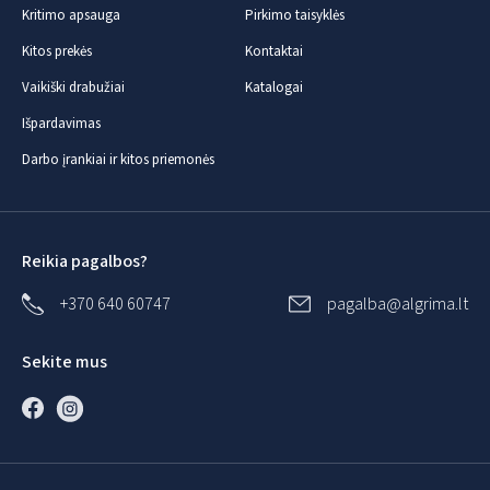
Kritimo apsauga
Pirkimo taisyklės
Kitos prekės
Kontaktai
Vaikiški drabužiai
Katalogai
Išpardavimas
Darbo įrankiai ir kitos priemonės
Reikia pagalbos?
+370 640 60747
pagalba@algrima.lt
Sekite mus