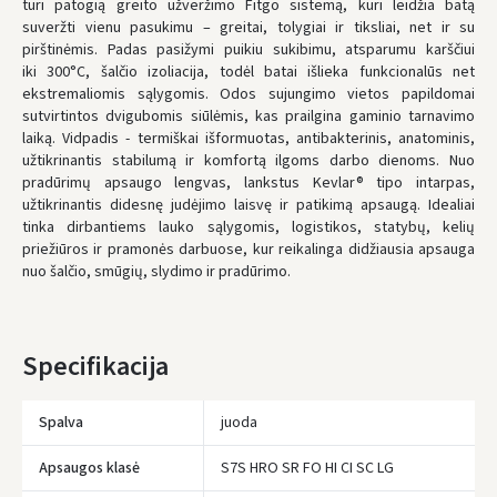
turi
patogią greito užveržimo Fitgo sistemą
, kuri leidžia batą
* Pristatymo terminai yra preliminarūs ir gali priklausyti nuo kurjerių
suveržti vienu pasukimu – greitai, tolygiai ir tiksliai, net ir su
užimtumo.
pirštinėmis. Padas pasižymi puikiu sukibimu, atsparumu karščiui
iki
300°C
, šalčio izoliacija, todėl batai išlieka funkcionalūs net
ekstremaliomis sąlygomis. Odos sujungimo vietos papildomai
sutvirtintos dvigubomis siūlėmis, kas prailgina gaminio tarnavimo
laiką. Vidpadis -
termiškai išformuotas, antibakterinis, anatominis
,
užtikrinantis stabilumą ir komfortą ilgoms darbo dienoms. Nuo
pradūrimų apsaugo lengvas, lankstus
Kevlar® tipo intarpas
,
užtikrinantis didesnę judėjimo laisvę ir patikimą apsaugą. Idealiai
tinka dirbantiems lauko sąlygomis, logistikos, statybų, kelių
priežiūros ir pramonės darbuose, kur reikalinga didžiausia apsauga
nuo šalčio, smūgių, slydimo ir pradūrimo.
Specifikacija
Spalva
juoda
Apsaugos klasė
S7S HRO SR FO HI CI SC LG