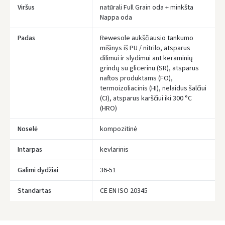
Viršus
natūrali Full Grain oda + minkšta
Nappa oda
Padas
Rewesole aukščiausio tankumo
mišinys iš PU / nitrilo, atsparus
Įvertinimas:
dilimui ir slydimui ant keraminių
grindų su glicerinu (SR), atsparus
naftos produktams (FO),
termoizoliacinis (HI), nelaidus šalčiui
(CI), atsparus karščiui iki 300 °C
(HRO)
Prisijungti
Noselė
kompozitinė
Pamiršote slaptažodį?
Intarpas
kevlarinis
ARBA
Galimi dydžiai
36-51
Facebook
Standartas
CE EN ISO 20345
Google