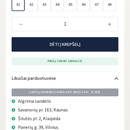
41
42
43
44
45
46
47
48
DĖTI Į KREPŠELĮ
PREKĘ TURIME SANDĖLYJE
Likučiai parduotuvėse
LIKUČIŲ DUOMENYS ATNAUJINTI PRIEŠ
4 VAL. 15 MIN.
Algrima sandėlis
Savanorių pr. 163, Kaunas
Šilutės pl. 2, Klaipėda
Panerių g. 39, Vilnius