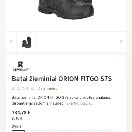
Batai žieminiai ORION FITGO S7S
0 atsiliepimų
Batai žieminiai ORION FITGO S7S sukurti profesionalams,
dirbantiems šaltomis ir sudėti..
Skaityti plačiau
134,78 €
Su PVM
Dydis