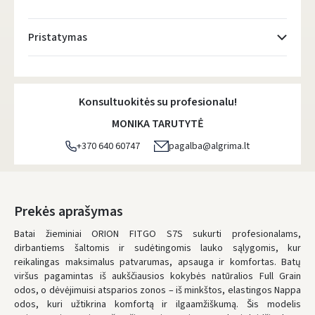
Pristatymas
Atsiėmimo taškai
- 0.00 €
Pirmadienį, Rugpjūčio 10 d.
Konsultuokitės su profesionalu!
DPD kurjeris
- 0.00 €
MONIKA TARUTYTĖ
Pirmadienį, Rugpjūčio 10 d.
+370 640 60747
pagalba@algrima.lt
DPD paštomatai
- 0.00 €
Pirmadienį, Rugpjūčio 10 d.
LP Express paštomatai
- 0.00 €
Prekės aprašymas
Pirmadienį, Rugpjūčio 10 d.
Batai žieminiai ORION FITGO S7S sukurti profesionalams,
dirbantiems šaltomis ir sudėtingomis lauko sąlygomis, kur
LP Express kurjeris
- 0.00 €
reikalingas maksimalus patvarumas, apsauga ir komfortas. Batų
Pirmadienį, Rugpjūčio 10 d.
viršus pagamintas iš aukščiausios kokybės natūralios Full Grain
odos, o dėvėjimuisi atsparios zonos – iš minkštos, elastingos Nappa
ŠIĄ PREKĘ PRISTATYSIME JUMS
NEMOKAMAI!
odos, kuri užtikrina komfortą ir ilgaamžiškumą. Šis modelis