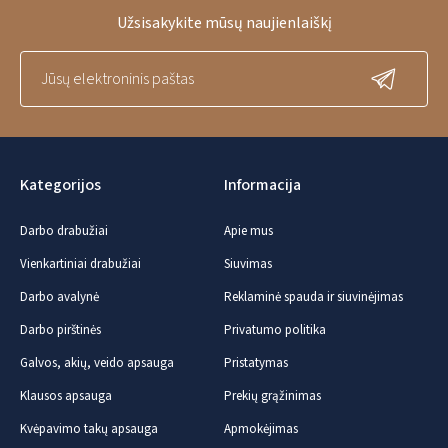
Užsisakykite mūsų naujienlaiškį
Kategorijos
Informacija
Darbo drabužiai
Apie mus
Vienkartiniai drabužiai
Siuvimas
Darbo avalynė
Reklaminė spauda ir siuvinėjimas
Darbo pirštinės
Privatumo politika
Galvos, akių, veido apsauga
Pristatymas
Klausos apsauga
Prekių grąžinimas
Kvėpavimo takų apsauga
Apmokėjimas