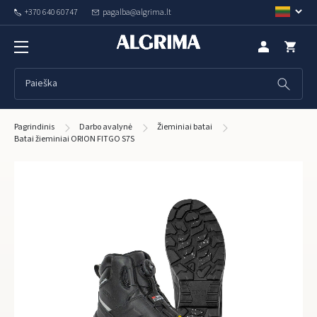
+370 640 60747
pagalba@algrima.lt
Pagrindinis
Darbo avalynė
Žieminiai batai
Batai žieminiai ORION FITGO S7S