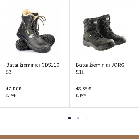
Batai žieminiai GDS110
Batai žieminiai JORG
S3
S3L
47,07 €
48,39 €
Su PVM
Su PVM