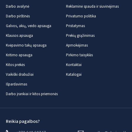
Darbo avalynė
Reklaminė spauda ir siuvinėjimas
Darbo pirštinės
Privatumo politika
Galvos, akių, veido apsauga
Pristatymas
Klausos apsauga
Prekių grąžinimas
Kvėpavimo takų apsauga
Apmokėjimas
Kritimo apsauga
Pirkimo taisyklės
Kitos prekės
Kontaktai
Vaikiški drabužiai
Katalogai
Išpardavimas
Darbo įrankiai ir kitos priemonės
Reikia pagalbos?