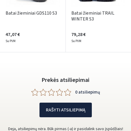
Batai žieminiai GDS110 S3
Batai žieminiai TRAIL
WINTER S3
47,07 €
79,28 €
Su PVM
Su PVM
Prekės atsiliepimai
0 atsiliepimų
RAŠYTI ATSILIEPIMĄ
Deja, atsiliepimų nėra. Būk pirmas (-a) ir pasidalink savo įspūdžiais!