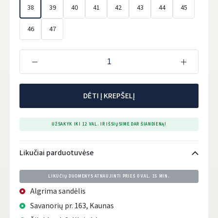
38
39
40
41
42
43
44
45
46
47
DĖTI Į KREPŠELĮ
UŽSAKYK IKI 12 VAL. IR IŠSIŲSIME DAR ŠIANDIENĄ!
Likučiai parduotuvėse
LIKUČIŲ DUOMENYS ATNAUJINTI PRIEŠ
0 VAL. 15 MIN.
Algrima sandėlis
Savanorių pr. 163, Kaunas