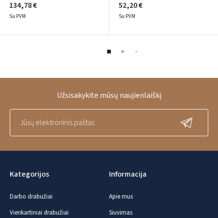
134,78 €
52,20 €
Su PVM
Su PVM
Užsisakykite mūsų naujienlaiškį
Kategorijos
Informacija
Darbo drabužiai
Apie mus
Vienkartiniai drabužiai
Siuvimas