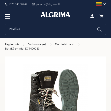
+370 640 60747
pagalba@algrima.lt
Pagrindinis
Darbo avalynė
Žieminiai batai
Batai žieminiai EXIT4000 S3