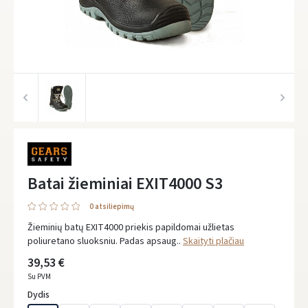
Batai žieminiai EXIT4000 S3
0 atsiliepimų
Žieminių batų EXIT4000 priekis papildomai užlietas
poliuretano sluoksniu. Padas apsaug..
Skaityti plačiau
39,53 €
Su PVM
Dydis