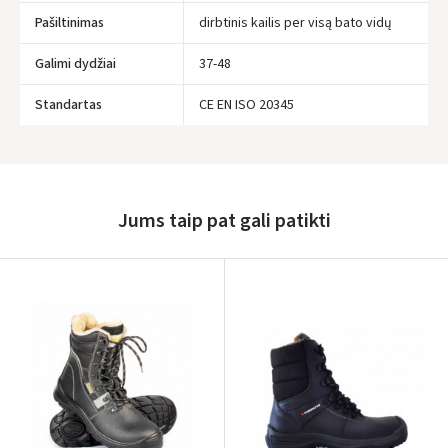
Pašiltinimas
dirbtinis kailis per visą bato vidų
Galimi dydžiai
37-48
Prisijungti
Standartas
CE EN ISO 20345
Pamiršote slaptažodį?
ARBA
Jums taip pat gali patikti
Facebook
Google
Rašyti atsiliepimą
Dar neturite paskyros? Registruokites