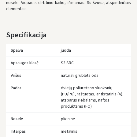
nosele. Vidpadis dirbtinio kailio, išimamas. Su šviesą atspindinčiais
UŽSAKYMUS NUO
80 € PRISTATOME NEMOKAMAI!
elementais.
IKI NEMOKAMO PRISTATYMO TRŪKSTA:
80 €
* Pristatymo terminai yra preliminarūs ir gali priklausyti nuo kurjerių
užimtumo.
Specifikacija
Spalva
juoda
Apsaugos klasė
S3 SRC
Viršus
natūrali grublėta oda
Padas
dviejų poliuretano sluoksnių
(PU/PU), raštuotas, antistatinis (A),
atsparus riebalams, naftos
produktams (FO)
Noselė
plieninė
Įvertinimas:
Intarpas
metalinis