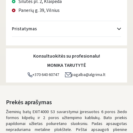
Šilutės pl. 2, Klaipėda
Panerių g. 39, Vilnius
Pristatymas
Atsiėmimo taškai
- 0.00 €
Penktadienį, Rugpjūčio 7 d.
Konsultuokitės su profesionalu!
DPD kurjeris
- 5.00 €
MONIKA TARUTYTĖ
Penktadienį, Rugpjūčio 7 d.
+370 640 60747
pagalba@algrima.lt
DPD paštomatai
- 4.00 €
Penktadienį, Rugpjūčio 7 d.
LP Express paštomatai
- 2.50 €
Prekės aprašymas
Penktadienį, Rugpjūčio 7 d.
Žieminių batų EXIT4000 S3 suvarstymui įpresuotos 6 poros žiedo
formos kilpelių ir 2 poros užtempimo kabliukų. Bato priekis
LP Express kurjeris
- 4.00 €
papildomai užlietas poliuretano sluoksniu. Padas apsaugotas
Penktadienį, Rugpjūčio 7 d.
nepraduriama metaline plokštele. Pirštai apsaugoti plienine