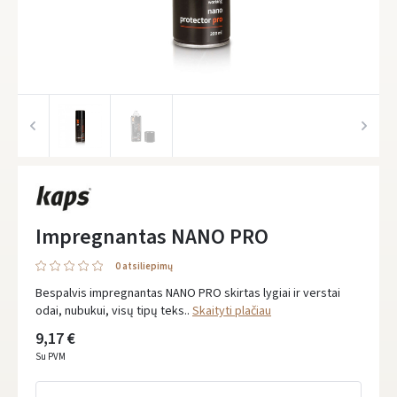
Impregnantas NANO PRO
0 atsiliepimų
Bespalvis impregnantas NANO PRO skirtas lygiai ir verstai
odai, nubukui, visų tipų teks..
Skaityti plačiau
9,17 €
Su PVM