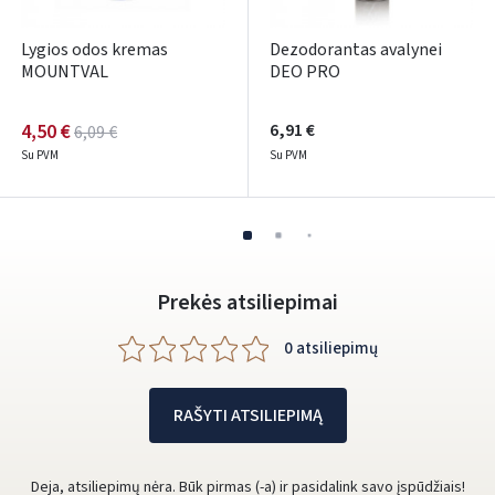
Facebook
Lygios odos kremas
Dezodorantas avalynei
Google
MOUNTVAL
DEO PRO
Rašyti atsiliepimą
4,50 €
6,91 €
6,09 €
Dar neturite paskyros? Registruokites
Su PVM
Su PVM
Prekės atsiliepimai
0 atsiliepimų
RAŠYTI ATSILIEPIMĄ
Deja, atsiliepimų nėra. Būk pirmas (-a) ir pasidalink savo įspūdžiais!