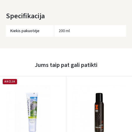
Specifikacija
Kiekis pakuotėje
200 ml
Įvertinimas:
Jums taip pat gali patikti
AKCIJA
Prisijungti
Pamiršote slaptažodį?
ARBA