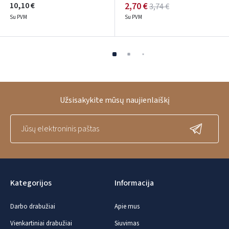
10,10 €
2,70 €
3,74 €
Su PVM
Su PVM
Užsisakykite mūsų naujienlaiškį
Kategorijos
Informacija
Darbo drabužiai
Apie mus
Vienkartiniai drabužiai
Siuvimas