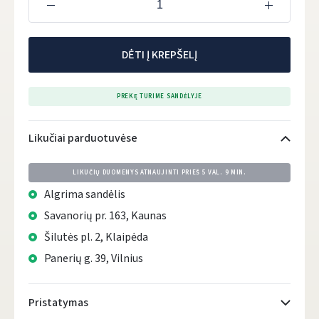
DĖTI Į KREPŠELĮ
PREKĘ TURIME SANDĖLYJE
Likučiai parduotuvėse
LIKUČIŲ DUOMENYS ATNAUJINTI PRIEŠ
5 VAL. 9 MIN.
Algrima sandėlis
Savanorių pr. 163, Kaunas
Šilutės pl. 2, Klaipėda
Panerių g. 39, Vilnius
Pristatymas