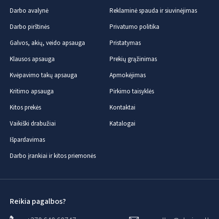
Darbo avalynė
Reklaminė spauda ir siuvinėjimas
Darbo pirštinės
Privatumo politika
Galvos, akių, veido apsauga
Pristatymas
Klausos apsauga
Prekių grąžinimas
Kvėpavimo takų apsauga
Apmokėjimas
Kritimo apsauga
Pirkimo taisyklės
Kitos prekės
Kontaktai
Vaikiški drabužiai
Katalogai
Išpardavimas
Darbo įrankiai ir kitos priemonės
Reikia pagalbos?