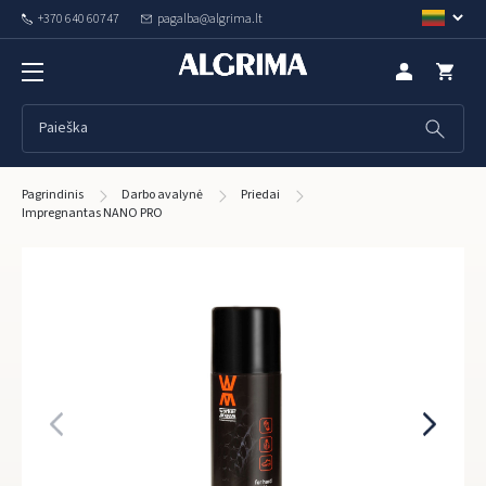
+370 640 60747
pagalba@algrima.lt
Pagrindinis
Darbo avalynė
Priedai
Impregnantas NANO PRO