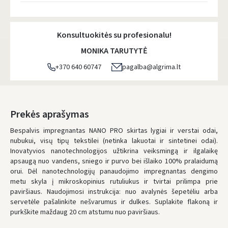
Atsiėmimo taškai
- 0.00 €
Penktadienį, Rugpjūčio 7 d.
Konsultuokitės su profesionalu!
DPD kurjeris
- 5.00 €
MONIKA TARUTYTĖ
Penktadienį, Rugpjūčio 7 d.
+370 640 60747
pagalba@algrima.lt
DPD paštomatai
- 4.00 €
Penktadienį, Rugpjūčio 7 d.
LP Express paštomatai
- 2.50 €
Prekės aprašymas
Penktadienį, Rugpjūčio 7 d.
Bespalvis impregnantas NANO PRO skirtas lygiai ir verstai odai,
nubukui, visų tipų tekstilei (netinka lakuotai ir sintetinei odai).
LP Express kurjeris
- 4.00 €
Inovatyvios nanotechnologijos užtikrina veiksmingą ir ilgalaikę
Penktadienį, Rugpjūčio 7 d.
apsaugą nuo vandens, sniego ir purvo bei išlaiko 100% pralaidumą
orui. Dėl nanotechnologijų panaudojimo impregnantas dengimo
UŽSAKYMUS NUO
80 € PRISTATOME NEMOKAMAI!
metu skyla į mikroskopinius rutuliukus ir tvirtai prilimpa prie
IKI NEMOKAMO PRISTATYMO TRŪKSTA:
80 €
paviršiaus. Naudojimosi instrukcija: nuo avalynės šepetėliu arba
servetėle pašalinkite nešvarumus ir dulkes. Suplakite flakoną ir
* Pristatymo terminai yra preliminarūs ir gali priklausyti nuo kurjerių
užimtumo.
purkškite maždaug 20 cm atstumu nuo paviršiaus.