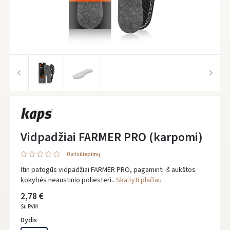
Vidpadžiai FARMER PRO (karpomi)
0 atsiliepimų
Itin patogūs vidpadžiai FARMER PRO, pagaminti iš aukštos
kokybės neaustinio poliesteri..
Skaityti plačiau
2,78 €
Su PVM
Dydis