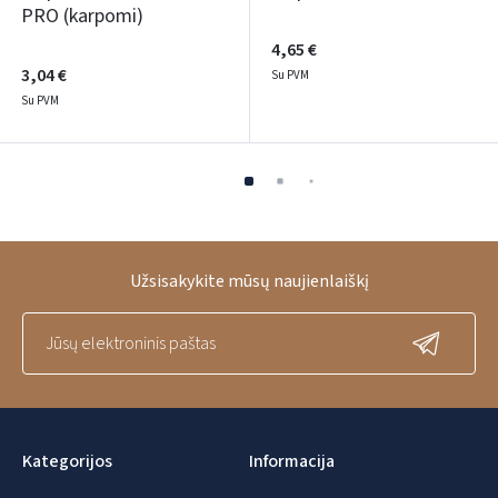
PRO (karpomi)
4,65 €
3,04 €
Su PVM
Su PVM
Užsisakykite mūsų naujienlaiškį
Kategorijos
Informacija