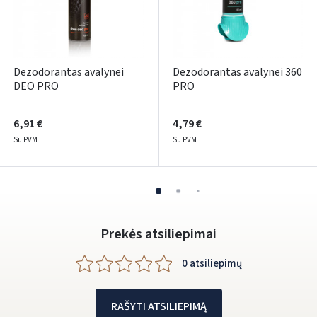
Facebook
Google
Dezodorantas avalynei
Dezodorantas avalynei 360
DEO PRO
PRO
Rašyti atsiliepimą
Dar neturite paskyros? Registruokites
6,91 €
4,79 €
Su PVM
Su PVM
Prekės atsiliepimai
0 atsiliepimų
RAŠYTI ATSILIEPIMĄ