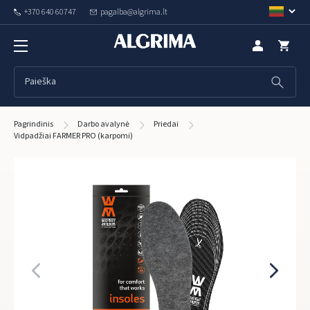
+370 640 60747
pagalba@algrima.lt
Pagrindinis
Darbo avalynė
Priedai
Vidpadžiai FARMER PRO (karpomi)