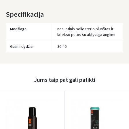
* Pristatymo terminai yra preliminarūs ir gali priklausyti nuo kurjerių
Specifikacija
užimtumo.
Medžiaga
neaustinis poliesterio pluoštas ir
latekso putos su aktyviąja anglimi
Galimi dydžiai
36-46
Įvertinimas:
Jums taip pat gali patikti
Prisijungti
Pamiršote slaptažodį?
ARBA