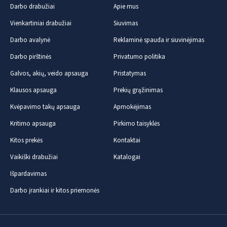
Darbo drabužiai
Apie mus
Vienkartiniai drabužiai
Siuvimas
Darbo avalynė
Reklaminė spauda ir siuvinėjimas
Darbo pirštinės
Privatumo politika
Galvos, akių, veido apsauga
Pristatymas
Klausos apsauga
Prekių grąžinimas
Kvėpavimo takų apsauga
Apmokėjimas
Kritimo apsauga
Pirkimo taisyklės
Kitos prekės
Kontaktai
Vaikiški drabužiai
Katalogai
Išpardavimas
Darbo įrankiai ir kitos priemonės