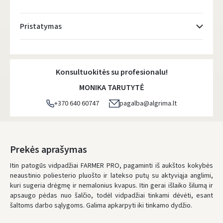
Pristatymas
Atsiėmimo taškai
- 0.00 €
Antradienį, Rugpjūčio 11 d.
Konsultuokitės su profesionalu!
DPD kurjeris
- 5.00 €
MONIKA TARUTYTĖ
Antradienį, Rugpjūčio 11 d.
+370 640 60747
pagalba@algrima.lt
DPD paštomatai
- 4.00 €
Antradienį, Rugpjūčio 11 d.
LP Express paštomatai
- 2.50 €
Prekės aprašymas
Antradienį, Rugpjūčio 11 d.
Itin patogūs vidpadžiai FARMER PRO, pagaminti iš aukštos kokybės
neaustinio poliesterio pluošto ir latekso putų su aktyviąja anglimi,
LP Express kurjeris
- 4.00 €
kuri sugeria drėgmę ir nemalonius kvapus. Itin gerai išlaiko šilumą ir
Antradienį, Rugpjūčio 11 d.
apsaugo pėdas nuo šalčio, todėl vidpadžiai tinkami dėvėti, esant
šaltoms darbo sąlygoms. Galima apkarpyti iki tinkamo dydžio.
UŽSAKYMUS NUO
80 € PRISTATOME NEMOKAMAI!
IKI NEMOKAMO PRISTATYMO TRŪKSTA:
80 €