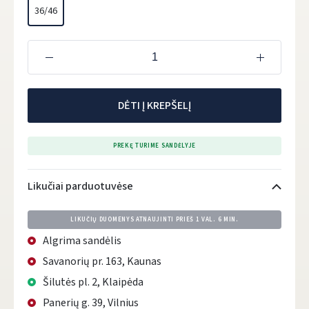
36/46
DĖTI Į KREPŠELĮ
PREKĘ TURIME SANDĖLYJE
Likučiai parduotuvėse
LIKUČIŲ DUOMENYS ATNAUJINTI PRIEŠ
1 VAL. 6 MIN.
Algrima sandėlis
Savanorių pr. 163, Kaunas
Šilutės pl. 2, Klaipėda
Panerių g. 39, Vilnius