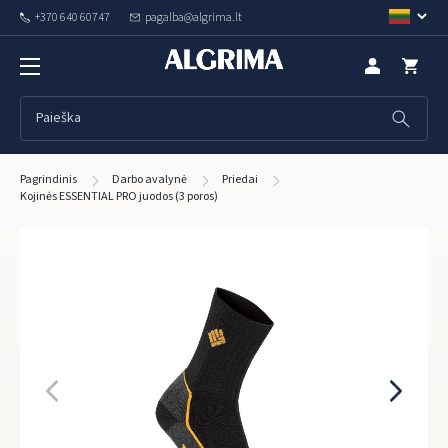
+370 640 60747
pagalba@algrima.lt
Pagrindinis
Darbo avalynė
Priedai
Kojinės ESSENTIAL PRO juodos (3 poros)