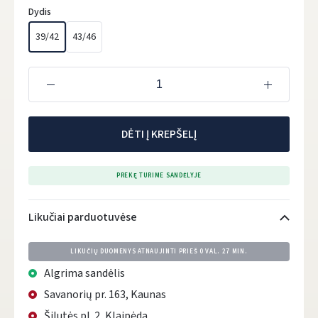
Dydis
39/42
43/46
DĖTI Į KREPŠELĮ
PREKĘ TURIME SANDĖLYJE
Likučiai parduotuvėse
LIKUČIŲ DUOMENYS ATNAUJINTI PRIEŠ
0 VAL. 27 MIN.
Algrima sandėlis
Savanorių pr. 163, Kaunas
Šilutės pl. 2, Klaipėda