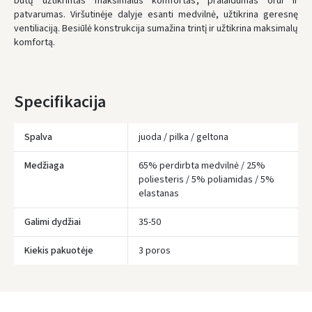
būtų užtikrintas maksimalus komfortas, pralaidumas orui ir
UŽSAKYMUS NUO
80 € PRISTATOME NEMOKAMAI!
patvarumas. Viršutinėje dalyje esanti medvilnė, užtikrina geresnę
IKI NEMOKAMO PRISTATYMO TRŪKSTA:
80 €
ventiliaciją. Besiūlė konstrukcija sumažina trintį ir užtikrina maksimalų
komfortą.
* Pristatymo terminai yra preliminarūs ir gali priklausyti nuo kurjerių
užimtumo.
Specifikacija
Spalva
juoda / pilka / geltona
Medžiaga
65% perdirbta medvilnė / 25%
poliesteris / 5% poliamidas / 5%
elastanas
Galimi dydžiai
35-50
Įvertinimas:
Kiekis pakuotėje
3 poros
Prisijungti