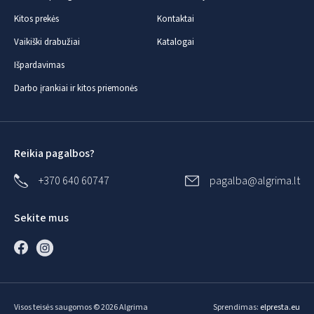
Kitos prekės
Kontaktai
Vaikiški drabužiai
Katalogai
Išpardavimas
Darbo įrankiai ir kitos priemonės
Reikia pagalbos?
+370 640 60747
pagalba@algrima.lt
Sekite mus
Visos teisės saugomos © 2026 Algrima
Sprendimas:
elpresta.eu