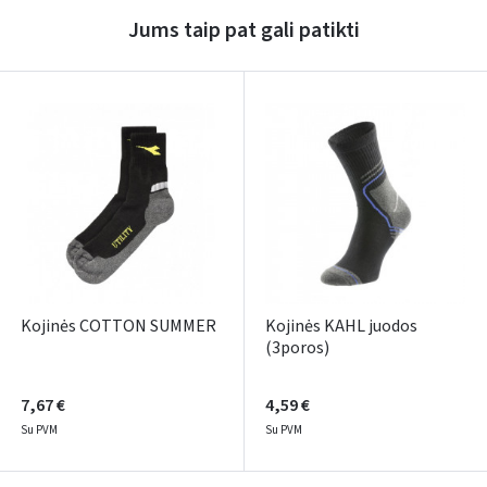
Jums taip pat gali patikti
Pamiršote slaptažodį?
ARBA
Facebook
Google
Rašyti atsiliepimą
Dar neturite paskyros? Registruokites
Kojinės COTTON SUMMER
Kojinės KAHL juodos
(3poros)
7,67 €
4,59 €
Su PVM
Su PVM