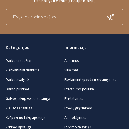
Užsisakykite mūsų naujienlaiškį
Kategorijos
Informacija
Darbo drabužiai
Apie mus
Vienkartiniai drabužiai
Siuvimas
Darbo avalynė
Reklaminė spauda ir siuvinėjimas
Darbo pirštinės
Privatumo politika
Galvos, akių, veido apsauga
Pristatymas
Klausos apsauga
Prekių grąžinimas
Kvėpavimo takų apsauga
Apmokėjimas
Kritimo apsauga
Pirkimo taisyklės