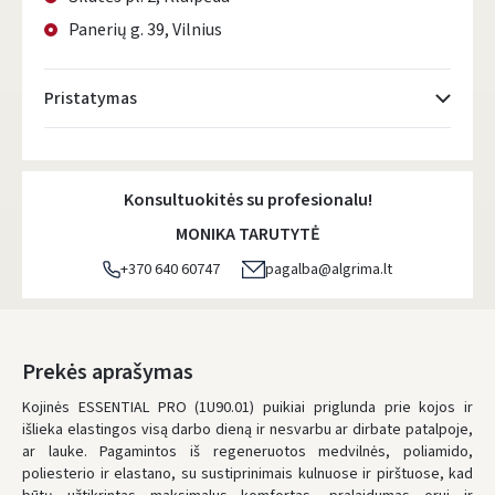
Panerių g. 39, Vilnius
Pristatymas
Atsiėmimo taškai
- 0.00 €
Pirmadienį, Rugpjūčio 10 d.
Konsultuokitės su profesionalu!
DPD kurjeris
- 5.00 €
MONIKA TARUTYTĖ
Pirmadienį, Rugpjūčio 10 d.
+370 640 60747
pagalba@algrima.lt
DPD paštomatai
- 4.00 €
Pirmadienį, Rugpjūčio 10 d.
LP Express paštomatai
- 2.50 €
Prekės aprašymas
Pirmadienį, Rugpjūčio 10 d.
Kojinės ESSENTIAL PRO (1U90.01) puikiai priglunda prie kojos ir
išlieka elastingos visą darbo dieną ir nesvarbu ar dirbate patalpoje,
LP Express kurjeris
- 4.00 €
ar lauke. Pagamintos iš regeneruotos medvilnės, poliamido,
Pirmadienį, Rugpjūčio 10 d.
poliesterio ir elastano, su sustiprinimais kulnuose ir pirštuose, kad