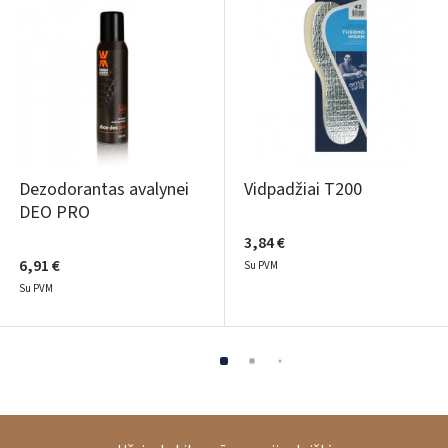
Dezodorantas avalynei
Vidpadžiai T200
DEO PRO
3,84 €
6,91 €
Su PVM
Su PVM