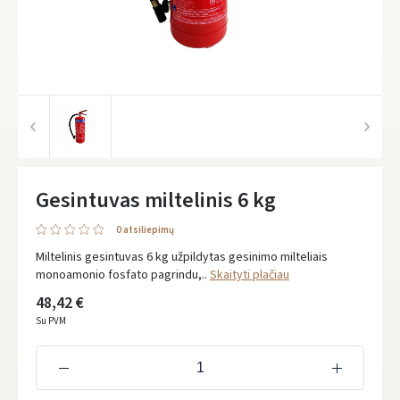
Gesintuvas miltelinis 6 kg
0 atsiliepimų
Miltelinis gesintuvas 6 kg užpildytas gesinimo milteliais
monoamonio fosfato pagrindu,..
Skaityti plačiau
48,42 €
Su PVM