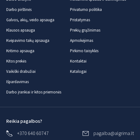
Darbo pirštinės
Privatumo politika
Galvos, akių, veido apsauga
Pristatymas
Klausos apsauga
Prekių grąžinimas
Kvėpavimo takų apsauga
Apmokėjimas
Kritimo apsauga
Pirkimo taisyklės
Kitos prekės
Kontaktai
Vaikiški drabužiai
Katalogai
Išpardavimas
Darbo įrankiai ir kitos priemonės
Reikia pagalbos?
+370 640 60747
pagalba@algrima.lt