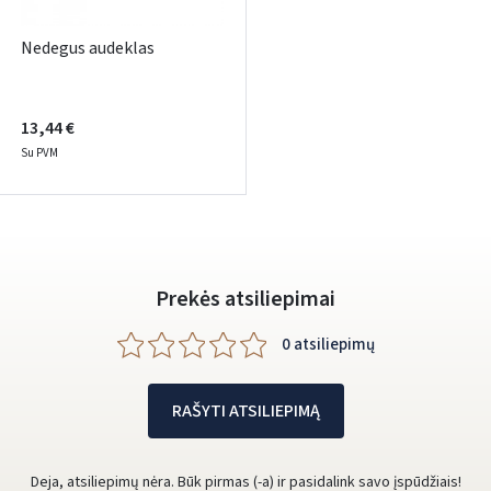
Nedegus audeklas
13,44 €
Su PVM
Prekės atsiliepimai
0 atsiliepimų
RAŠYTI ATSILIEPIMĄ
Deja, atsiliepimų nėra. Būk pirmas (-a) ir pasidalink savo įspūdžiais!