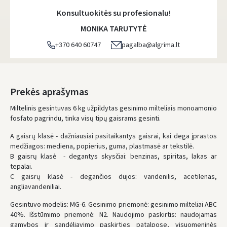
Pirmadienį, Rugpjūčio 10 d.
Konsultuokitės su profesionalu!
DPD kurjeris
- 5.00 €
MONIKA TARUTYTĖ
Pirmadienį, Rugpjūčio 10 d.
+370 640 60747
pagalba@algrima.lt
DPD paštomatai
- 4.00 €
Pirmadienį, Rugpjūčio 10 d.
LP Express paštomatai
- 2.50 €
Prekės aprašymas
Pirmadienį, Rugpjūčio 10 d.
Miltelinis gesintuvas 6 kg užpildytas gesinimo milteliais monoamonio
fosfato pagrindu, tinka visų tipų gaisrams gesinti.
LP Express kurjeris
- 4.00 €
Pirmadienį, Rugpjūčio 10 d.
A gaisrų klasė - dažniausiai pasitaikantys gaisrai, kai dega įprastos
medžiagos: mediena, popierius, guma, plastmasė ar tekstilė.
UŽSAKYMUS NUO
80 € PRISTATOME NEMOKAMAI!
B gaisrų klasė - degantys skysčiai: benzinas, spiritas, lakas ar
IKI NEMOKAMO PRISTATYMO TRŪKSTA:
80 €
tepalai.
C gaisrų klasė - degančios dujos: vandenilis, acetilenas,
* Pristatymo terminai yra preliminarūs ir gali priklausyti nuo kurjerių
angliavandeniliai.
užimtumo.
Gesintuvo modelis: MG-6. Gesinimo priemonė: gesinimo milteliai ABC
40%. Išstūmimo priemonė: N2. Naudojimo paskirtis: naudojamas
gamybos ir sandėliavimo paskirties patalpose, visuomeninės