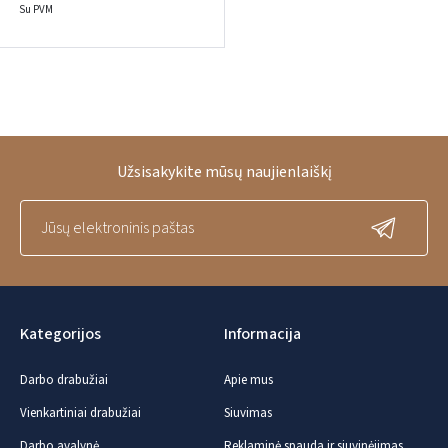
Su PVM
Užsisakykite mūsų naujienlaiškį
Kategorijos
Informacija
Darbo drabužiai
Apie mus
Vienkartiniai drabužiai
Siuvimas
Darbo avalynė
Reklaminė spauda ir siuvinėjimas