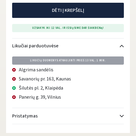
DĖTI Į KREPŠELĮ
UŽSAKYK IKI 12 VAL. IR IŠSIŲSIME DAR ŠIANDIENĄ!
Likučiai parduotuvėse
LIKUČIŲ DUOMENYS ATNAUJINTI PRIEŠ
13 VAL. 1 MIN.
Algrima sandėlis
Savanorių pr. 163, Kaunas
Šilutės pl. 2, Klaipėda
Panerių g. 39, Vilnius
Pristatymas
Atsiėmimo taškai
- 0.00 €