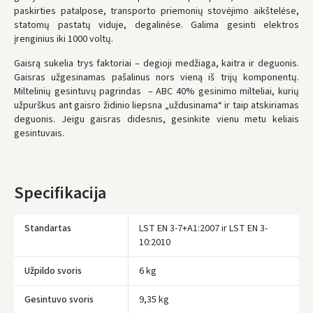
paskirties patalpose, transporto priemonių stovėjimo aikštelėse,
statomų pastatų viduje, degalinėse. Galima gesinti elektros
įrenginius iki 1000 voltų.
Gaisrą sukelia trys faktoriai – degioji medžiaga, kaitra ir deguonis.
Gaisras užgesinamas pašalinus nors vieną iš trijų komponentų.
Miltelinių gesintuvų pagrindas – ABC 40% gesinimo milteliai, kurių
užpurškus ant gaisro židinio liepsna „uždusinama“ ir taip atskiriamas
deguonis. Jeigu gaisras didesnis, gesinkite vienu metu keliais
gesintuvais.
Specifikacija
Standartas
LST EN 3-7+A1:2007 ir LST EN 3-
10:2010
Užpildo svoris
6 kg
Įvertinimas:
Gesintuvo svoris
9,35 kg