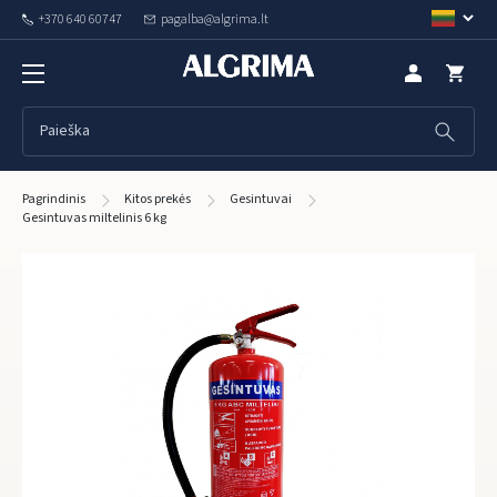
+370 640 60747
pagalba@algrima.lt
Pagrindinis
Kitos prekės
Gesintuvai
Gesintuvas miltelinis 6 kg