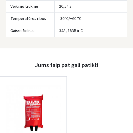
Veikimo trukmė
20,54 s
Temperatūros ribos
-30°C/+60 °C
Prisijungti
Gaisro židiniai
34A, 183B ir C
Pamiršote slaptažodį?
ARBA
Facebook
Jums taip pat gali patikti
Google
Rašyti atsiliepimą
Dar neturite paskyros? Registruokites