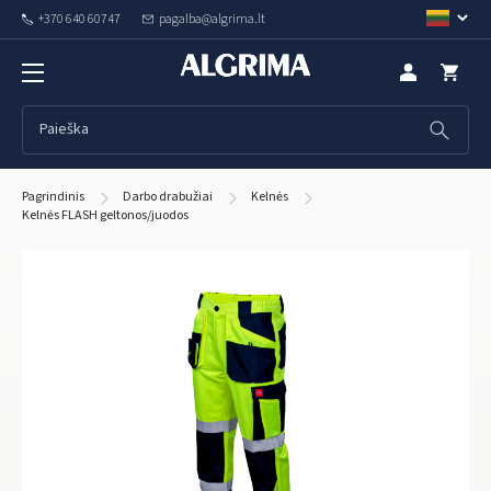
+370 640 60747
pagalba@algrima.lt
Pagrindinis
Darbo drabužiai
Kelnės
Kelnės FLASH geltonos/juodos