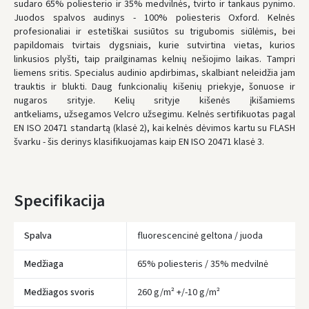
sudaro 65% poliesterio ir 35% medvilnės, tvirto ir tankaus pynimo.
Juodos spalvos audinys - 100% poliesteris Oxford. Kelnės
* Pristatymo terminai yra preliminarūs ir gali priklausyti nuo kurjerių
užimtumo.
profesionaliai ir estetiškai susiūtos su trigubomis siūlėmis, bei
papildomais tvirtais dygsniais, kurie sutvirtina vietas, kurios
linkusios plyšti, taip prailginamas kelnių nešiojimo laikas. Tampri
liemens sritis. Specialus audinio apdirbimas, skalbiant neleidžia jam
trauktis ir blukti. Daug funkcionalių kišenių priekyje, šonuose ir
nugaros srityje. Kelių srityje kišenės įkišamiems
antkeliams, užsegamos Velcro užsegimu. Kelnės sertifikuotas pagal
EN ISO 20471 standartą (klasė 2), kai kelnės dėvimos kartu su FLASH
švarku - šis derinys klasifikuojamas kaip EN ISO 20471 klasė 3.
Specifikacija
Spalva
fluorescencinė geltona / juoda
Medžiaga
65% poliesteris / 35% medvilnė
Įvertinimas:
Medžiagos svoris
260 g/m² +/-10 g/m²