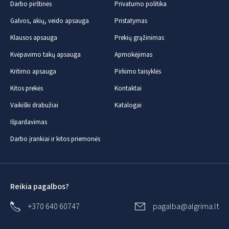
Darbo pirštinės
Privatumo politika
Galvos, akių, veido apsauga
Pristatymas
Klausos apsauga
Prekių grąžinimas
Kvėpavimo takų apsauga
Apmokėjimas
Kritimo apsauga
Pirkimo taisyklės
Kitos prekės
Kontaktai
Vaikiški drabužiai
Katalogai
Išpardavimas
Darbo įrankiai ir kitos priemonės
Reikia pagalbos?
+370 640 60747
pagalba@algrima.lt