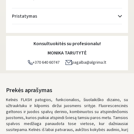
Pristatymas
Atsiėmimo taškai
- 0.00 €
Pirmadienį, Rugpjūčio 10 d.
Konsultuokitės su profesionalu!
DPD kurjeris
- 5.00 €
MONIKA TARUTYTĖ
Pirmadienį, Rugpjūčio 10 d.
+370 640 60747
pagalba@algrima.lt
DPD paštomatai
- 4.00 €
Pirmadienį, Rugpjūčio 10 d.
LP Express paštomatai
- 2.50 €
Prekės aprašymas
Pirmadienį, Rugpjūčio 10 d.
Kelnės FLASH patogios, funkcionalios, šiuolaikiško dizaino, su
užtrauktuku ir kilpomis diržui juosmens srityje. Fluorescencinės
LP Express kurjeris
- 4.00 €
geltonos ir juodos spalvų derinio, kombinuotos su atspindinčiomis
Pirmadienį, Rugpjūčio 10 d.
juostomis, kurios puikiai atspindi šviesą tamsiu paros metu. Tamsios
spalvos medžiaga panaudota tose vietose, kur dažniausiai
UŽSAKYMUS NUO
80 € PRISTATOME NEMOKAMAI!
susitepama. Kelnės iš labai patvaraus, aukštos kokybės audinio, kurį
IKI NEMOKAMO PRISTATYMO TRŪKSTA:
80 €