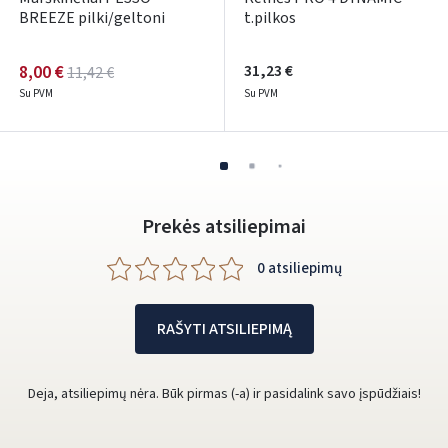
BREEZE pilki/geltoni
t.pilkos
8,00 €
31,23 €
11,42 €
Su PVM
Su PVM
Prekės atsiliepimai
0 atsiliepimų
RAŠYTI ATSILIEPIMĄ
Deja, atsiliepimų nėra. Būk pirmas (-a) ir pasidalink savo įspūdžiais!