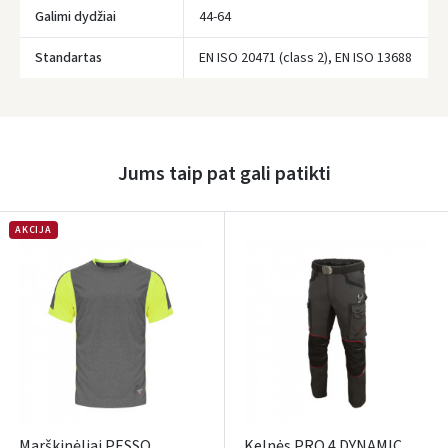
Galimi dydžiai
44-64
Standartas
EN ISO 20471 (class 2), EN ISO 13688
Prisijungti
Pamiršote slaptažodį?
ARBA
Jums taip pat gali patikti
Facebook
AKCIJA
Google
Rašyti atsiliepimą
Dar neturite paskyros? Registruokites
Marškinėliai PESSO
Kelnės PRO 4 DYNAMIC