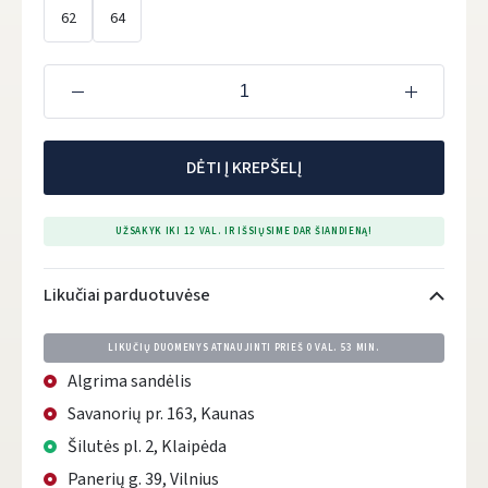
62
64
DĖTI Į KREPŠELĮ
UŽSAKYK IKI 12 VAL. IR IŠSIŲSIME DAR ŠIANDIENĄ!
Likučiai parduotuvėse
LIKUČIŲ DUOMENYS ATNAUJINTI PRIEŠ
0 VAL. 53 MIN.
Algrima sandėlis
Savanorių pr. 163, Kaunas
Šilutės pl. 2, Klaipėda
Panerių g. 39, Vilnius