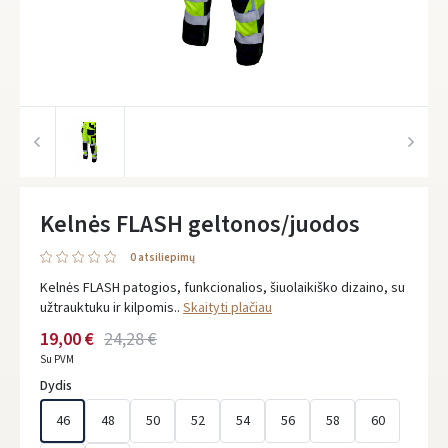
Kelnės FLASH geltonos/juodos
0 atsiliepimų
Kelnės FLASH patogios, funkcionalios, šiuolaikiško dizaino, su
užtrauktuku ir kilpomis..
Skaityti plačiau
19,00 €
24,28 €
Su PVM
Dydis
46
48
50
52
54
56
58
60