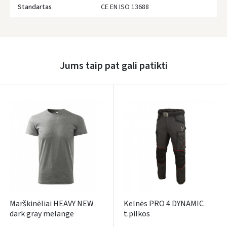
Standartas
CE EN ISO 13688
Prisijungti
Pamiršote slaptažodį?
Jums taip pat gali patikti
ARBA
Facebook
Google
Rašyti atsiliepimą
Dar neturite paskyros? Registruokites
Marškinėliai HEAVY NEW
Kelnės PRO 4 DYNAMIC
dark gray melange
t.pilkos