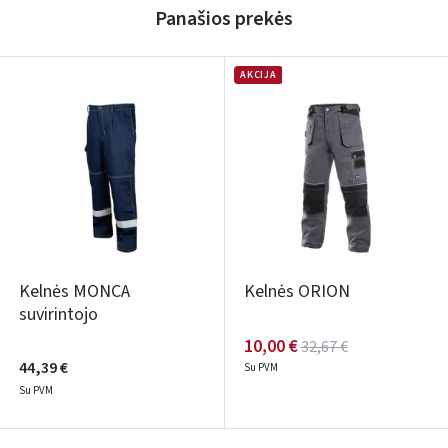
Panašios prekės
AKCIJA
Kelnės MONCA
Kelnės ORION
suvirintojo
10,00 €
32,67 €
44,39 €
Su PVM
Su PVM