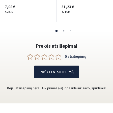
7,08 €
31,23 €
Su PVM
Su PVM
Prekės atsiliepimai
0 atsiliepimų
RAŠYTI ATSILIEPIMĄ
Deja, atsiliepimų nėra. Būk pirmas (-a) ir pasidalink savo įspūdžiais!