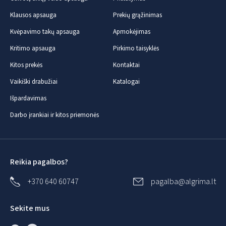
Klausos apsauga
Prekių grąžinimas
Kvėpavimo takų apsauga
Apmokėjimas
Kritimo apsauga
Pirkimo taisyklės
Kitos prekės
Kontaktai
Vaikiški drabužiai
Katalogai
Išpardavimas
Darbo įrankiai ir kitos priemonės
Reikia pagalbos?
+370 640 60747
pagalba@algrima.lt
Sekite mus