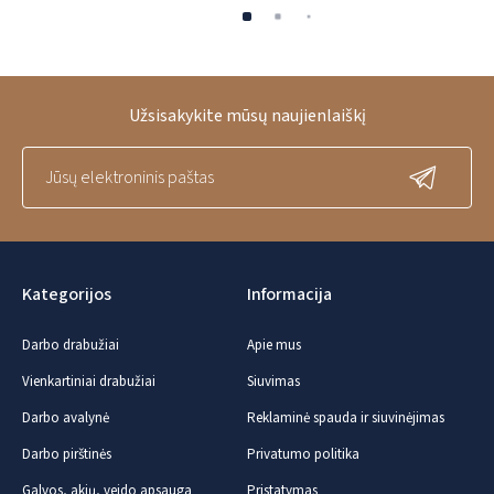
Užsisakykite mūsų naujienlaiškį
Kategorijos
Informacija
Darbo drabužiai
Apie mus
Vienkartiniai drabužiai
Siuvimas
Darbo avalynė
Reklaminė spauda ir siuvinėjimas
Darbo pirštinės
Privatumo politika
Galvos, akių, veido apsauga
Pristatymas