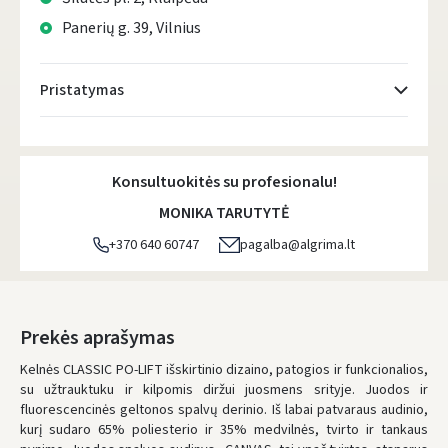
Panerių g. 39, Vilnius
Pristatymas
Atsiėmimo taškai
- 0.00 €
Pirmadienį, Rugpjūčio 10 d.
Konsultuokitės su profesionalu!
DPD kurjeris
- 5.00 €
MONIKA TARUTYTĖ
Pirmadienį, Rugpjūčio 10 d.
+370 640 60747
pagalba@algrima.lt
DPD paštomatai
- 4.00 €
Pirmadienį, Rugpjūčio 10 d.
LP Express paštomatai
- 2.50 €
Prekės aprašymas
Pirmadienį, Rugpjūčio 10 d.
Kelnės CLASSIC PO-LIFT išskirtinio dizaino, patogios ir funkcionalios,
su užtrauktuku ir kilpomis diržui juosmens srityje. Juodos ir
LP Express kurjeris
- 4.00 €
fluorescencinės geltonos spalvų derinio. Iš labai patvaraus audinio,
Pirmadienį, Rugpjūčio 10 d.
kurį sudaro 65% poliesterio ir 35% medvilnės, tvirto ir tankaus