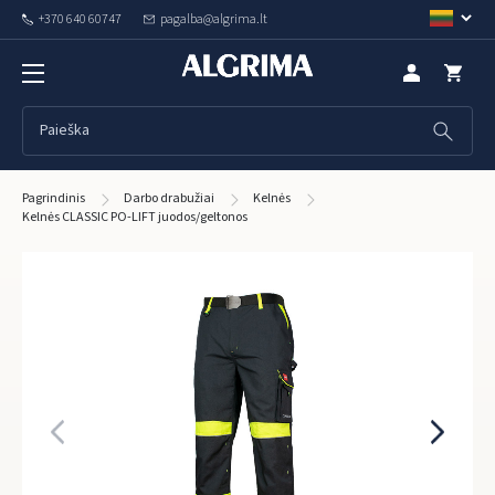
+370 640 60747
pagalba@algrima.lt
Pagrindinis
Darbo drabužiai
Kelnės
Kelnės CLASSIC PO-LIFT juodos/geltonos