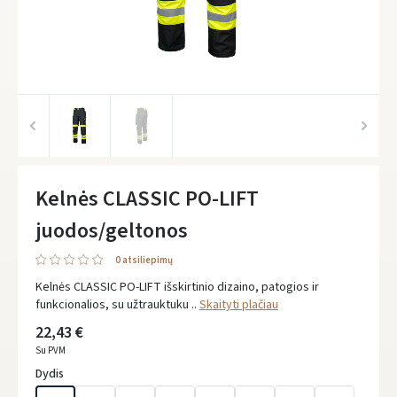
Kelnės CLASSIC PO-LIFT
juodos/geltonos
0 atsiliepimų
Kelnės CLASSIC PO-LIFT išskirtinio dizaino, patogios ir
funkcionalios, su užtrauktuku ..
Skaityti plačiau
22,43 €
Su PVM
Dydis