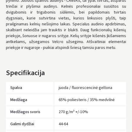
pynimo. Juodos spalvos audinys - CANVAS, tai ypač tvirtas, atsparus
UŽSAKYMUS NUO
80 € PRISTATOME NEMOKAMAI!
trinčiai ir plyšimui audinys. Kelnės profesionaliai susiūtos su
IKI NEMOKAMO PRISTATYMO TRŪKSTA:
80 €
dvigubomis ir trigubomis siūlėmis, bei papildomais tvirtais
dygsniais, kurie sutvirtina vietas, kurios linkusios plyšti, taip
* Pristatymo terminai yra preliminarūs ir gali priklausyti nuo kurjerių
užimtumo.
prailginamas kelnių nešiojimo laikas. Specialus audinio apdirbimas,
skalbiant neleidžia jam trauktis ir blukti. Daug funkcionalių kišenių
priekyje, šonuose ir nugaros srityje. Kelių srityje kišenės įkišamiems
antkeliams, užsegamos Velcro užsegimu. Atšvaitiniai elementai
priekyje ir nugaroje - puikiai atspindi šviesą tamsiu paros metu.
Specifikacija
Spalva
juoda / fluorescencinė geltona
Medžiaga
65% poliesteris / 35% medvilnė
Įvertinimas:
Medžiagos svoris
270 g/m² +/-10%
Galimi dydžiai
44-64