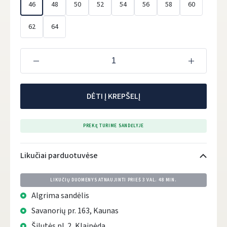
46
48
50
52
54
56
58
60
62
64
DĖTI Į KREPŠELĮ
PREKĘ TURIME SANDĖLYJE
Likučiai parduotuvėse
LIKUČIŲ DUOMENYS ATNAUJINTI PRIEŠ
3 VAL. 48 MIN.
Algrima sandėlis
Savanorių pr. 163, Kaunas
Šilutės pl. 2, Klaipėda