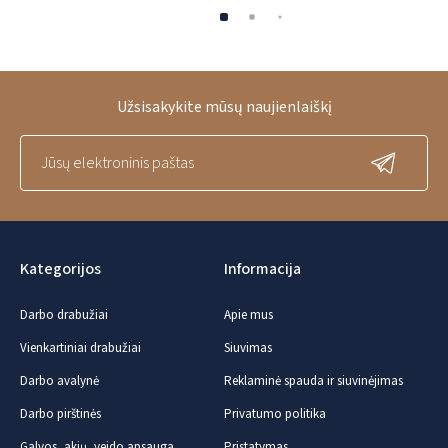
Užsisakykite mūsų naujienlaiškį
Kategorijos
Informacija
Darbo drabužiai
Apie mus
Vienkartiniai drabužiai
Siuvimas
Darbo avalynė
Reklaminė spauda ir siuvinėjimas
Darbo pirštinės
Privatumo politika
Galvos, akių, veido apsauga
Pristatymas