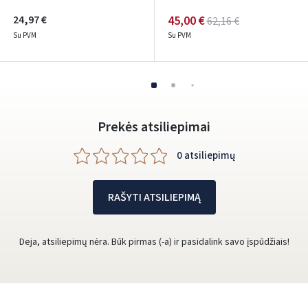
24,97 €
45,00 €
62,16 €
Su PVM
Su PVM
Prekės atsiliepimai
0 atsiliepimų
RAŠYTI ATSILIEPIMĄ
Deja, atsiliepimų nėra. Būk pirmas (-a) ir pasidalink savo įspūdžiais!