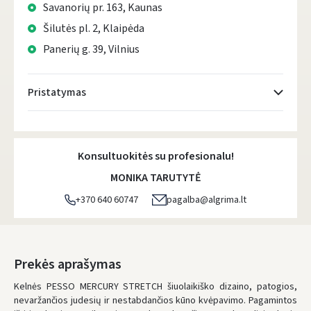
Savanorių pr. 163, Kaunas
Šilutės pl. 2, Klaipėda
Panerių g. 39, Vilnius
Pristatymas
Atsiėmimo taškai
- 0.00 €
Penktadienį, Rugpjūčio 7 d.
Konsultuokitės su profesionalu!
DPD kurjeris
- 5.00 €
MONIKA TARUTYTĖ
Penktadienį, Rugpjūčio 7 d.
+370 640 60747
pagalba@algrima.lt
DPD paštomatai
- 4.00 €
Penktadienį, Rugpjūčio 7 d.
LP Express paštomatai
- 2.50 €
Prekės aprašymas
Penktadienį, Rugpjūčio 7 d.
Kelnės PESSO MERCURY STRETCH šiuolaikiško dizaino, patogios,
nevaržančios judesių ir nestabdančios kūno kvėpavimo. Pagamintos
LP Express kurjeris
- 4.00 €