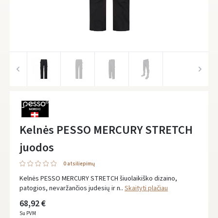
Kelnės PESSO MERCURY STRETCH
juodos
0 atsiliepimų
Kelnės PESSO MERCURY STRETCH šiuolaikiško dizaino,
patogios, nevaržančios judesių ir n..
Skaityti plačiau
68,92 €
Su PVM