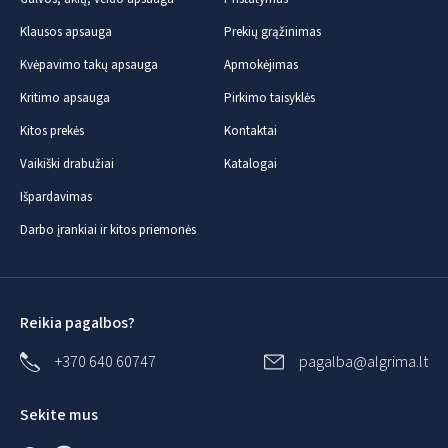
Klausos apsauga
Prekių grąžinimas
Kvėpavimo takų apsauga
Apmokėjimas
Kritimo apsauga
Pirkimo taisyklės
Kitos prekės
Kontaktai
Vaikiški drabužiai
Katalogai
Išpardavimas
Darbo įrankiai ir kitos priemonės
Reikia pagalbos?
+370 640 60747
pagalba@algrima.lt
Sekite mus