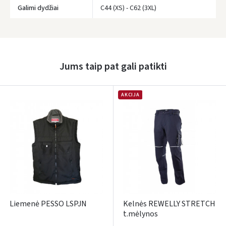
Galimi dydžiai
C44 (XS) - C62 (3XL)
Prisijungti
Pamiršote slaptažodį?
Jums taip pat gali patikti
ARBA
Facebook
AKCIJA
Google
Rašyti atsiliepimą
Dar neturite paskyros? Registruokites
Liemenė PESSO LSPJN
Kelnės REWELLY STRETCH
t.mėlynos