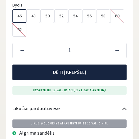
Dydis
46
48
50
52
54
56
58
60
62
DĖTI Į KREPŠELĮ
UŽSAKYK IKI 12 VAL. IR IŠSIŲSIME DAR ŠIANDIENĄ!
Likučiai parduotuvėse
LIKUČIŲ DUOMENYS ATNAUJINTI PRIEŠ
12 VAL. 0 MIN.
Algrima sandėlis