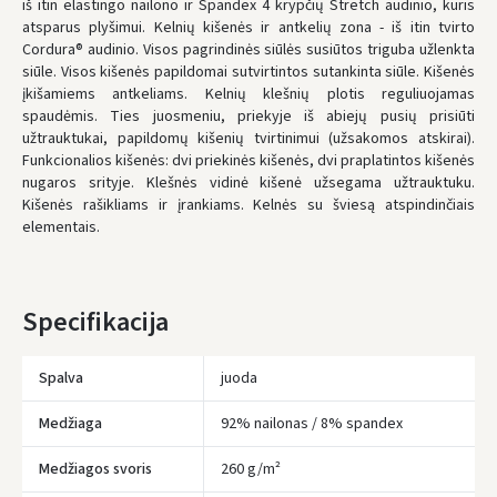
iš itin elastingo nailono ir Spandex 4 krypčių Stretch audinio, kuris
Penktadienį, Rugpjūčio 7 d.
atsparus plyšimui. Kelnių kišenės ir antkelių zona - iš itin tvirto
Cordura® audinio. Visos pagrindinės siūlės susiūtos triguba užlenkta
UŽSAKYMUS NUO
80 € PRISTATOME NEMOKAMAI!
siūle. Visos kišenės papildomai sutvirtintos sutankinta siūle. Kišenės
IKI NEMOKAMO PRISTATYMO TRŪKSTA:
80 €
įkišamiems antkeliams. Kelnių klešnių plotis reguliuojamas
spaudėmis. Ties juosmeniu, priekyje iš abiejų pusių prisiūti
* Pristatymo terminai yra preliminarūs ir gali priklausyti nuo kurjerių
užimtumo.
užtrauktukai, papildomų kišenių tvirtinimui (užsakomos atskirai).
Funkcionalios kišenės: dvi priekinės kišenės, dvi praplatintos kišenės
nugaros srityje. Klešnės vidinė kišenė užsegama užtrauktuku.
Kišenės rašikliams ir įrankiams. Kelnės su šviesą atspindinčiais
elementais.
Specifikacija
Spalva
juoda
Įvertinimas:
Medžiaga
92% nailonas / 8% spandex
Medžiagos svoris
260 g/m²