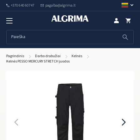
+370 640 60747
pagalba@algrima.lt
Pagrindinis
Darbo drabužiai
Kelnės
Kelnės PESSO MERCURY STRETCH juodos