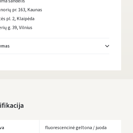
ima sandėlis
norių pr. 163, Kaunas
tės pl. 2, Klaipėda
rių g. 39, Vilnius
tymas
Atsiėmimo taškai
- 0.00 €
Pirmadienį, Rugpjūčio 10 d.
DPD kurjeris
- 5.00 €
Pirmadienį, Rugpjūčio 10 d.
DPD paštomatai
- 4.00 €
fikacija
Pirmadienį, Rugpjūčio 10 d.
LP Express paštomatai
- 2.50 €
Pirmadienį, Rugpjūčio 10 d.
va
fluorescencinė geltona / juoda