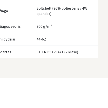
LP Express kurjeris
- 4.00 €
Pirmadienį, Rugpjūčio 10 d.
Softshell (96% poliesteris / 4%
žiaga
spandex)
UŽSAKYMUS NUO
80 € PRISTATOME NEMOKAMAI!
IKI NEMOKAMO PRISTATYMO TRŪKSTA:
80 €
iagos svoris
300 g/m²
tymo terminai yra preliminarūs ir gali priklausyti nuo kurjerių užimtumo.
mi dydžiai
44-62
dartas
CE EN ISO 20471 (2 klasė)