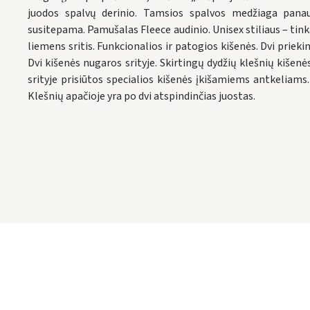
juodos spalvų derinio. Tamsios spalvos medžiaga panau
susitepama. Pamušalas Fleece audinio. Unisex stiliaus – tin
liemens sritis. Funkcionalios ir patogios kišenės. Dvi prie
Dvi kišenės nugaros srityje. Skirtingų dydžių klešnių kišenė
srityje prisiūtos specialios kišenės įkišamiems antkeliams
Klešnių apačioje yra po dvi atspindinčias juostas.