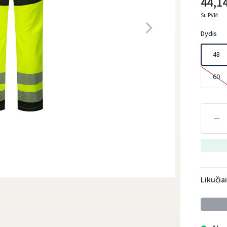
44,14
Su PVM
Dydis
48
60
Likučia