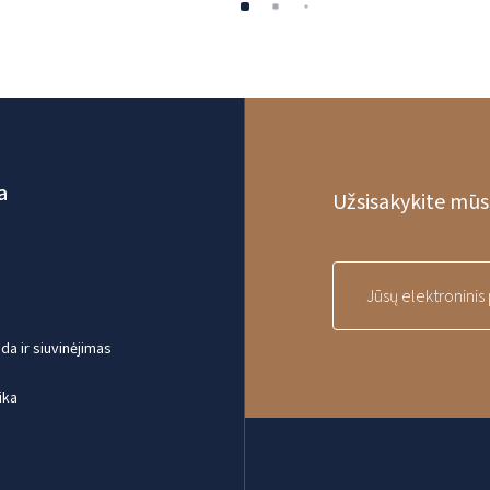
a
Užsisakykite mūsų
a ir siuvinėjimas
ika