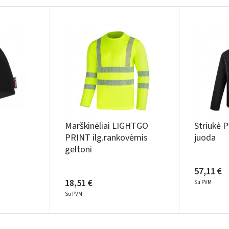
Įvertinimas:
Prisijungti
Marškinėliai LIGHTGO
Striukė 
Pamiršote slaptažodį?
PRINT ilg.rankovėmis
juoda
geltoni
ARBA
57,11 €
Facebook
Google
18,51 €
Su PVM
Su PVM
Rašyti atsiliepimą
Dar neturite paskyros? Registruokites