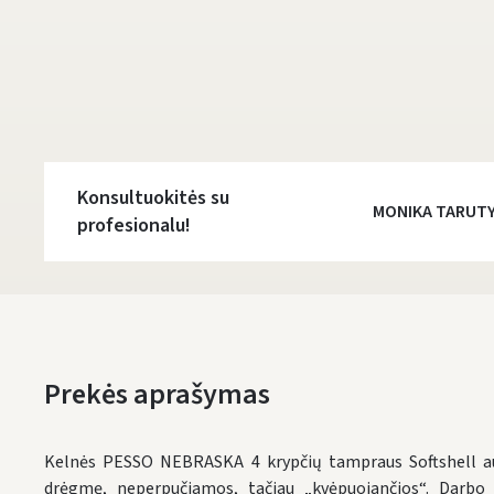
Konsultuokitės su
MONIKA TARUT
profesionalu!
Prekės aprašymas
Kelnės PESSO NEBRASKA 4 krypčių tampraus Softshell aud
drėgmę, neperpučiamos, tačiau „kvėpuojančios“. Darbo 