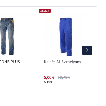
AKCIJA
AKC
K
S
t
6
S
STONE PLUS
Kelnės AL šv.mėlynos
s
5,00 €
19,70 €
Su PVM