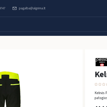
0747
pagalba@algrima.lt
Ke
Kelnės P
patogios