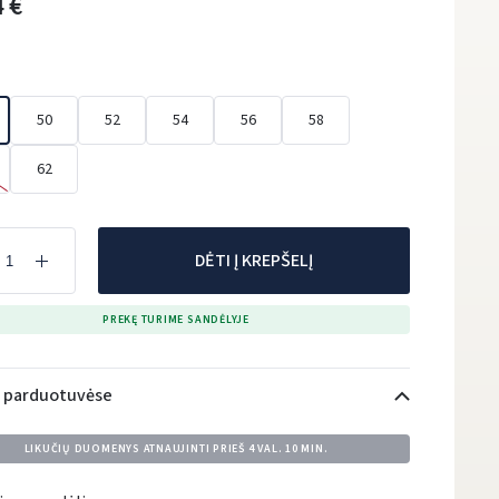
 €
50
52
54
56
58
62
DĖTI Į KREPŠELĮ
PREKĘ TURIME SANDĖLYJE
i parduotuvėse
LIKUČIŲ DUOMENYS ATNAUJINTI PRIEŠ
4 VAL. 10 MIN.