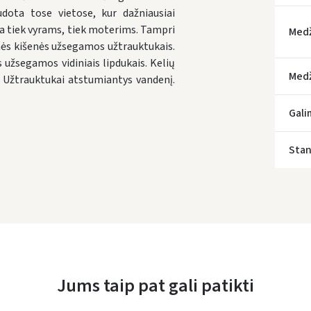
dota tose vietose, kur dažniausiai
ka tiek vyrams, tiek moterims. Tampri
Med
kinės kišenės užsegamos užtrauktukais.
s užsegamos vidiniais lipdukais. Kelių
Medž
. Užtrauktukai atstumiantys vandenį.
* Prista
Gali
Stan
Jums taip pat gali patikti