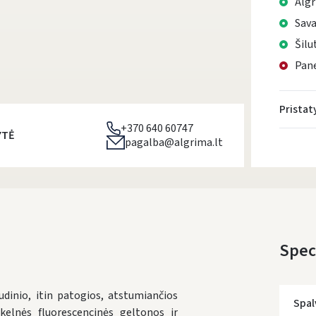
Algr
Sava
Šilu
Pane
Prista
+370 640 60747
YTĖ
pagalba@algrima.lt
Speci
inio, itin patogios, atstumiančios
Spal
kelnės fluorescencinės geltonos ir