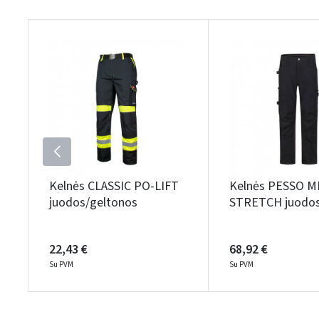
Kelnės CLASSIC PO-LIFT
Kelnės PESSO 
juodos/geltonos
STRETCH juodo
22,43 €
68,92 €
Su PVM
Su PVM