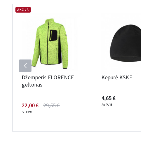
AKCIJA
Džemperis FLORENCE
Kepurė KSKF
geltonas
4,65 €
22,00 €
29,55 €
Su PVM
Su PVM