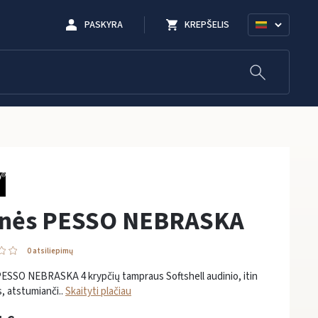
PASKYRA
KREPŠELIS
lnės PESSO NEBRASKA
0 atsiliepimų
ESSO NEBRASKA 4 krypčių tampraus Softshell audinio, itin
, atstumianči..
Skaityti plačiau