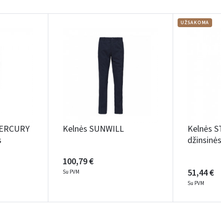
UŽSAKOMA
MERCURY
Kelnės SUNWILL
Kelnės 
s
džinsinė
100,79 €
51,44 €
Su PVM
Su PVM