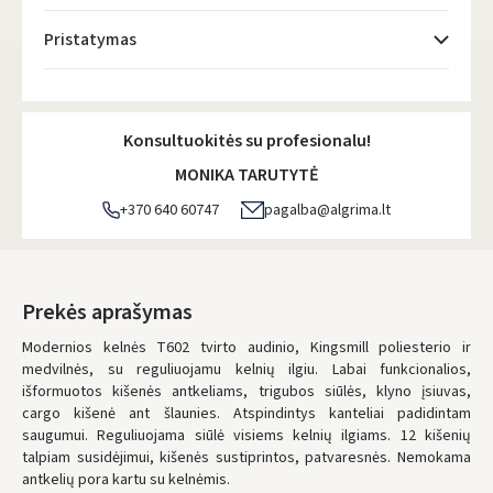
Pristatymas
Atsiėmimo taškai
- 0.00 €
Pirmadienį, Rugpjūčio 10 d.
Konsultuokitės su profesionalu!
DPD kurjeris
- 5.00 €
MONIKA TARUTYTĖ
Pirmadienį, Rugpjūčio 10 d.
+370 640 60747
pagalba@algrima.lt
DPD paštomatai
- 4.00 €
Pirmadienį, Rugpjūčio 10 d.
LP Express paštomatai
- 2.50 €
Prekės aprašymas
Pirmadienį, Rugpjūčio 10 d.
Modernios kelnės T602 tvirto audinio, Kingsmill poliesterio ir
medvilnės, su reguliuojamu kelnių ilgiu. Labai funkcionalios,
LP Express kurjeris
- 4.00 €
išformuotos kišenės antkeliams, trigubos siūlės, klyno įsiuvas,
Pirmadienį, Rugpjūčio 10 d.
cargo kišenė ant šlaunies. Atspindintys kanteliai padidintam
saugumui. Reguliuojama siūlė visiems kelnių ilgiams. 12 kišenių
UŽSAKYMUS NUO
80 € PRISTATOME NEMOKAMAI!
talpiam susidėjimui, kišenės sustiprintos, patvaresnės. Nemokama
IKI NEMOKAMO PRISTATYMO TRŪKSTA:
80 €
antkelių pora kartu su kelnėmis.