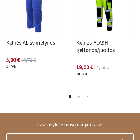
Kelnės AL šv.mėlynos
Kelnės FLASH
geltonos/juodos
5,00 €
19,70 €
19,00 €
24,28 €
Su PVM
Su PVM
Užsisakykite mūsų naujienlaiškį