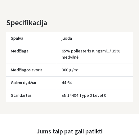
* Pristatymo terminai yra preliminarūs ir gali priklausyti nuo kurjerių
užimtumo.
Specifikacija
Spalva
juoda
Medžiaga
65% poliesteris Kingsmill / 35%
medvilnė
Medžiagos svoris
300 g/m²
Galimi dydžiai
44-64
Įvertinimas:
Standartas
EN 14404 Type 2 Level 0
Prisijungti
Jums taip pat gali patikti