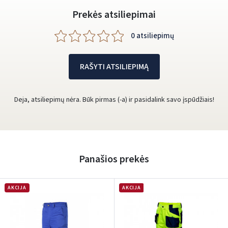
Prekės atsiliepimai
0 atsiliepimų
RAŠYTI ATSILIEPIMĄ
Deja, atsiliepimų nėra. Būk pirmas (-a) ir pasidalink savo įspūdžiais!
Panašios prekės
AKCIJA
AKCIJA