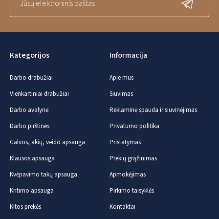
Kategorijos
Informacija
Darbo drabužiai
Apie mus
Vienkartiniai drabužiai
Siuvimas
Darbo avalynė
Reklaminė spauda ir siuvinėjimas
Darbo pirštinės
Privatumo politika
Galvos, akių, veido apsauga
Pristatymas
Klausos apsauga
Prekių grąžinimas
Kvėpavimo takų apsauga
Apmokėjimas
Kritimo apsauga
Pirkimo taisyklės
Kitos prekės
Kontaktai