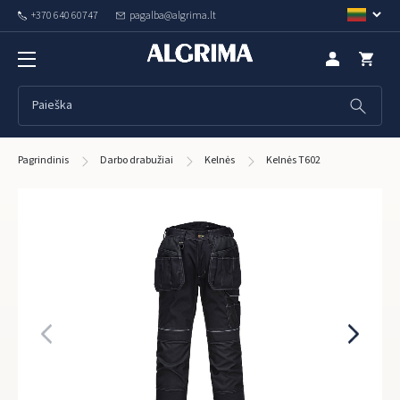
+370 640 60747
pagalba@algrima.lt
Pagrindinis
Darbo drabužiai
Kelnės
Kelnės T602