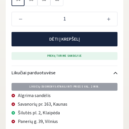
DĖTI Į KREPŠELĮ
PREKĘ TURIME SANDĖLYJE
Likučiai parduotuvėse
LIKUČIŲ DUOMENYS ATNAUJINTI PRIEŠ
5 VAL. 2 MIN.
Algrima sandėlis
Savanorių pr. 163, Kaunas
Šilutės pl. 2, Klaipėda
Panerių g. 39, Vilnius