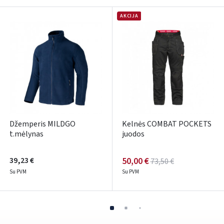
Pamiršote slaptažodį?
AKCIJA
ARBA
Facebook
Google
Rašyti atsiliepimą
Dar neturite paskyros? Registruokites
Džemperis MILDGO
Kelnės COMBAT POCKETS
t.mėlynas
juodos
39,23 €
50,00 €
73,50 €
Su PVM
Su PVM