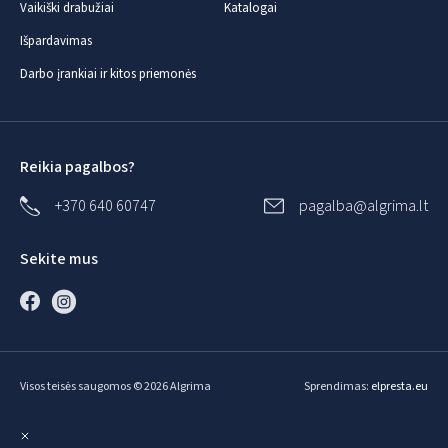
Vaikiški drabužiai
Katalogai
Išpardavimas
Darbo įrankiai ir kitos priemonės
Reikia pagalbos?
+370 640 60747
pagalba@algrima.lt
Sekite mus
Visos teisės saugomos © 2026 Algrima
Sprendimas:
elpresta.eu