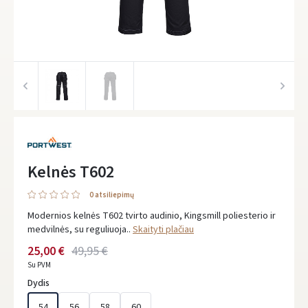
Kelnės T602
0 atsiliepimų
Modernios kelnės T602 tvirto audinio, Kingsmill poliesterio ir
medvilnės, su reguliuoja..
Skaityti plačiau
25,00 €
49,95 €
Su PVM
Dydis
54
56
58
60