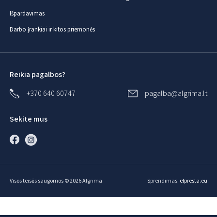
Išpardavimas
Darbo įrankiai ir kitos priemonės
Reikia pagalbos?
+370 640 60747
pagalba@algrima.lt
Sekite mus
Visos teisės saugomos © 2026 Algrima
Sprendimas:
elpresta.eu