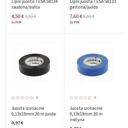
Lipni juosta TESA 58134
Lipni juosta TESA 58133
raudona/balta
geltona/juoda
4,50 €
7,60 €
7,03 €
8,91 €
Su PVM
Su PVM
0
0
Juosta izoliacinė
Juosta izoliacinė
0,13x19mm 20 m juoda
0,13x19mm 20 m
mėlyna
0,97 €