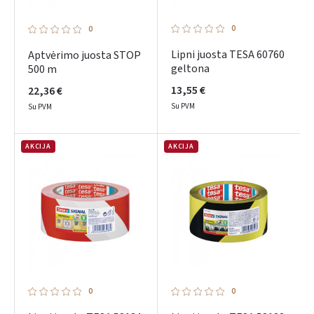
0
0
Lipni juosta TESA 60760
Aptvėrimo juosta STOP
geltona
500 m
13,55 €
22,36 €
Su PVM
Su PVM
AKCIJA
AKCIJA
0
0