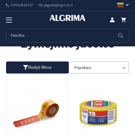
+370 640 60747
pagalba@algrima.lt
Žymėjimo juostos
Populiaru
Rodyti filtrus