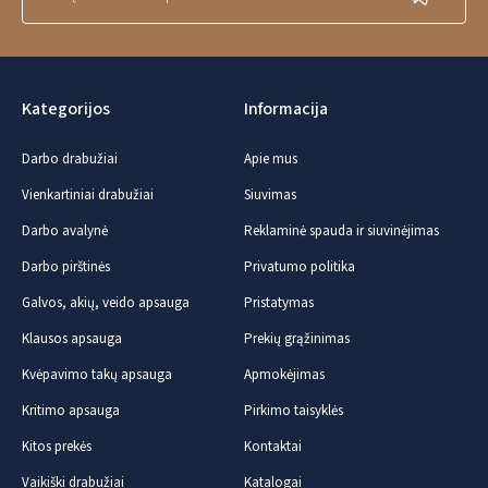
Kategorijos
Informacija
Darbo drabužiai
Apie mus
Vienkartiniai drabužiai
Siuvimas
Darbo avalynė
Reklaminė spauda ir siuvinėjimas
Darbo pirštinės
Privatumo politika
Galvos, akių, veido apsauga
Pristatymas
Klausos apsauga
Prekių grąžinimas
Kvėpavimo takų apsauga
Apmokėjimas
Kritimo apsauga
Pirkimo taisyklės
Kitos prekės
Kontaktai
Vaikiški drabužiai
Katalogai