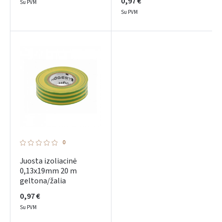
0,97 €
Su PVM
Su PVM
Prisijungti
Pamiršote slaptažodį?
ARBA
0
Facebook
Juosta izoliacinė
0,13x19mm 20 m
geltona/žalia
Google
0,97 €
Su PVM
Dar neturite paskyros? Registruokites