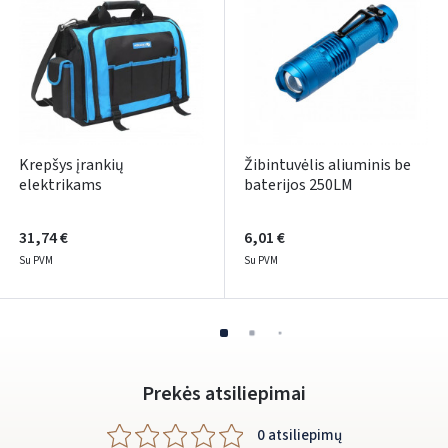
ARBA
Facebook
Google
Krepšys įrankių
Žibintuvėlis aliuminis be
Rašyti atsiliepimą
elektrikams
baterijos 250LM
Dar neturite paskyros? Registruokites
31,74 €
6,01 €
Su PVM
Su PVM
Prekės atsiliepimai
0 atsiliepimų