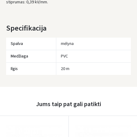
stiprumas: 0,39 kV/mm.
IKI NEMOKAMO PRISTATYMO TRŪKSTA:
80 €
* Pristatymo terminai yra preliminarūs ir gali priklausyti nuo kurjerių
užimtumo.
Specifikacija
Spalva
mėlyna
Medžiaga
PVC
Ilgis
20 m
Įvertinimas:
Jums taip pat gali patikti
Prisijungti
Pamiršote slaptažodį?