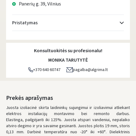
Panerių g. 39, Vilnius
Pristatymas
Atsiėmimo taškai
- 0.00 €
Pirmadienį, Rugpjūčio 10 d.
Konsultuokitės su profesionalu!
DPD kurjeris
- 5.00 €
MONIKA TARUTYTĖ
Pirmadienį, Rugpjūčio 10 d.
+370 640 60747
pagalba@algrima.lt
DPD paštomatai
- 4.00 €
Pirmadienį, Rugpjūčio 10 d.
LP Express paštomatai
- 2.50 €
Prekės aprašymas
Pirmadienį, Rugpjūčio 10 d.
Juosta izoliacinė skirta laidininkų sujungimui ir izoliavimui atliekant
elektros instaliacijų montavimo bei remonto darbus.
LP Express kurjeris
- 4.00 €
Elastinga, pailgėjanti iki 125%. Juosta atspari vandeniui, nepalaiko
Pirmadienį, Rugpjūčio 10 d.
atviro degimo ir yra savaime gesinanti. Juostos plotis 19 mm, storis
0,13 mm. Darbinė temperatūra nuo -20° iki +60°. Dielektrinis
UŽSAKYMUS NUO
80 € PRISTATOME NEMOKAMAI!