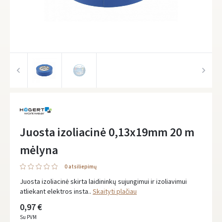
Juosta izoliacinė 0,13x19mm 20 m
mėlyna
0 atsiliepimų
Juosta izoliacinė skirta laidininkų sujungimui ir izoliavimui
atliekant elektros insta..
Skaityti plačiau
0,97 €
Su PVM