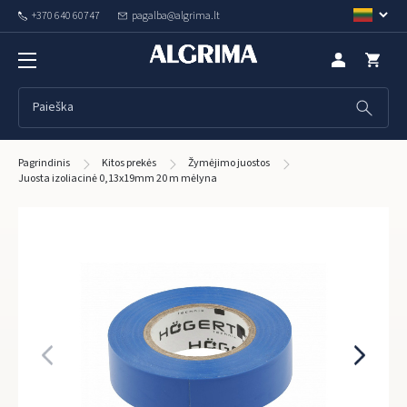
+370 640 60747
pagalba@algrima.lt
Pagrindinis
Kitos prekės
Žymėjimo juostos
Juosta izoliacinė 0,13x19mm 20 m mėlyna