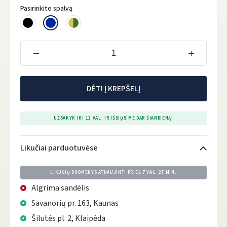
Pasirinkite spalvą
DĖTI Į KREPŠELĮ
UŽSAKYK IKI 12 VAL. IR IŠSIŲSIME DAR ŠIANDIENĄ!
Likučiai parduotuvėse
LIKUČIŲ DUOMENYS ATNAUJINTI PRIEŠ
7 VAL. 27 MIN.
Algrima sandėlis
Savanorių pr. 163, Kaunas
Šilutės pl. 2, Klaipėda