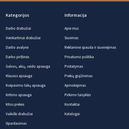
Kategorijos
Informacija
Darbo drabužiai
Apie mus
Vienkartiniai drabužiai
Siuvimas
Darbo avalynė
Reklaminė spauda ir siuvinėjimas
Darbo pirštinės
Privatumo politika
Galvos, akių, veido apsauga
Pristatymas
Klausos apsauga
Prekių grąžinimas
Kvėpavimo takų apsauga
Apmokėjimas
Kritimo apsauga
Pirkimo taisyklės
Kitos prekės
Kontaktai
Vaikiški drabužiai
Katalogai
Išpardavimas