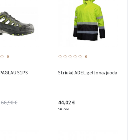
0
0
 PAGLAU S1PS
Striukė ADEL geltona/juoda
66,90 €
44,02 €
Su PVM