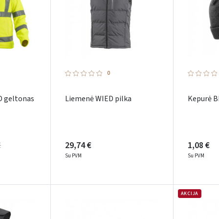
0
 geltonas
Liemenė WIED pilka
Kepurė B
€
29,74 €
1,08 €
Su PVM
Su PVM
AKCIJA