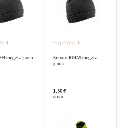
0
0
EN megzta juoda
Kepurė JONAS megzta
juoda
1,50 €
Su PVM