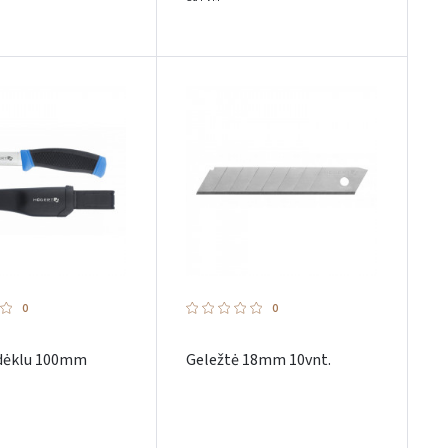
0
0
u dėklu 100mm
Geležtė 18mm 10vnt.