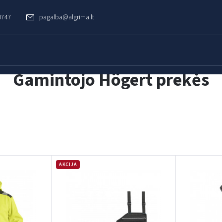
0747
pagalba@algrima.lt
Gamintojo Högert prekės
AKCIJA