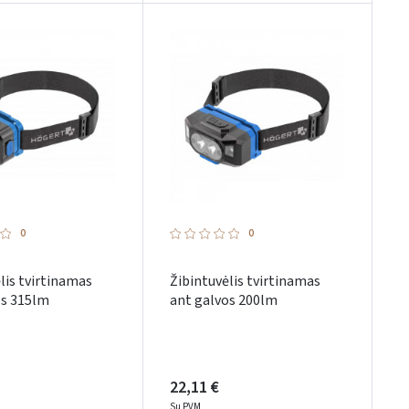
0
0
lis tvirtinamas
Žibintuvėlis tvirtinamas
os 315lm
ant galvos 200lm
22,11 €
Su PVM