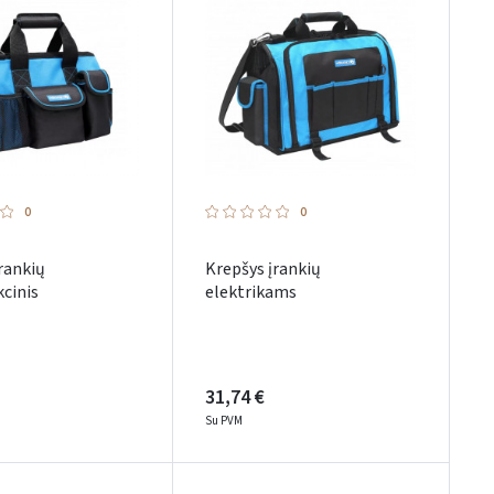
0
0
rankių
Krepšys įrankių
cinis
elektrikams
31,74 €
Su PVM