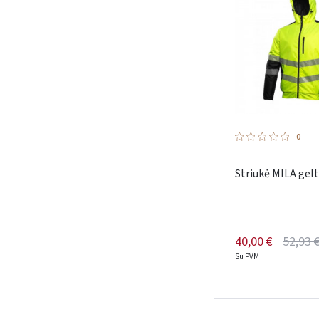
0
Striukė MILA gel
40,00 €
52,93 
Su PVM