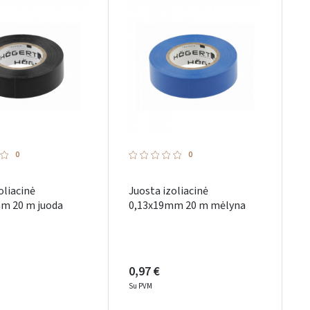
0
0
oliacinė
Juosta izoliacinė
m 20 m juoda
0,13x19mm 20 m mėlyna
0,97 €
Su PVM