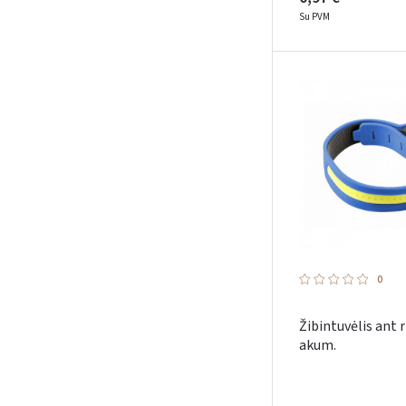
Su PVM
0
Žibintuvėlis ant r
akum.