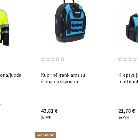
0
tona/juoda
Kuprinė įrankiams su
Krepšys į
išimamu skyriumi
multifunk
€
43,81 €
21,78 €
Su PVM
Su PVM
Prisijungti
UŽSAKOMA