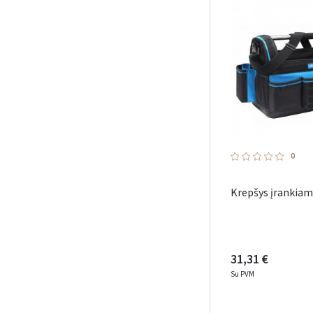
0
Krepšys įrankiam
31,31 €
Su PVM