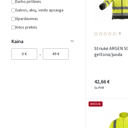
Darbo pirštinės
Galvos, akių, veido apsauga
Išpardavimas
Kitos prekės
0
Kaina
Striukė ARGEN 
0
€
49
€
geltona/juoda
42,66 €
Su PVM
AKCIJA