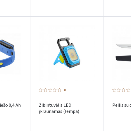
0
iešo 0,4 Ah
Žibintuvėlis LED
Peilis s
įkraunamas (lempa)