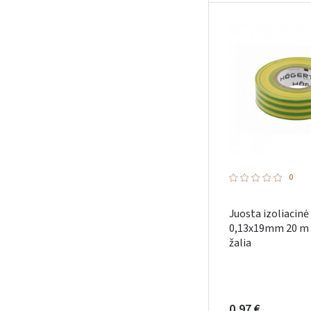
0
Juosta izoliacinė
0,13x19mm 20 m 
žalia
0,97 €