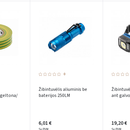
0
Žibintuvėlis aliuminis be
Žibintuvė
geltona/
baterijos 250LM
ant galv
6,01 €
19,20 €
Su PVM
Su PVM