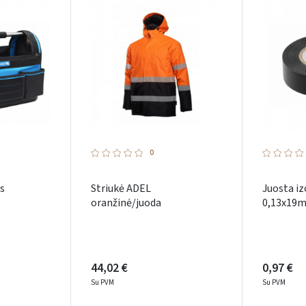
Pamiršote slaptažodį?
ARBA
Facebook
Google
Dar neturite paskyros? Registruokites
0
s
Striukė ADEL
Juosta iz
oranžinė/juoda
0,13x19m
44,02 €
0,97 €
Su PVM
Su PVM