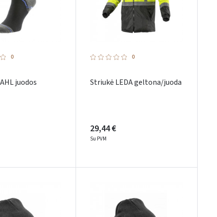
0
0
KAHL juodos
Striukė LEDA geltona/juoda
29,44 €
Su PVM