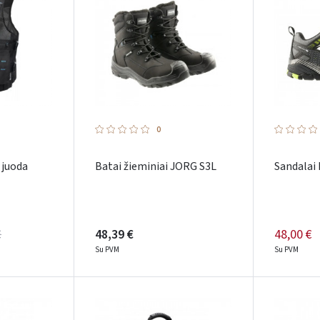
0
juoda
Batai žieminiai JORG S3L
Sandalai
€
48,39 €
48,00 €
Su PVM
Su PVM