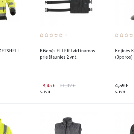
0
SOFTSHELL
Kišenės ELLER tvirtinamos
Kojinės 
prie šlaunies 2 vnt.
(3poros)
18,45 €
21,02 €
4,59 €
Su PVM
Su PVM