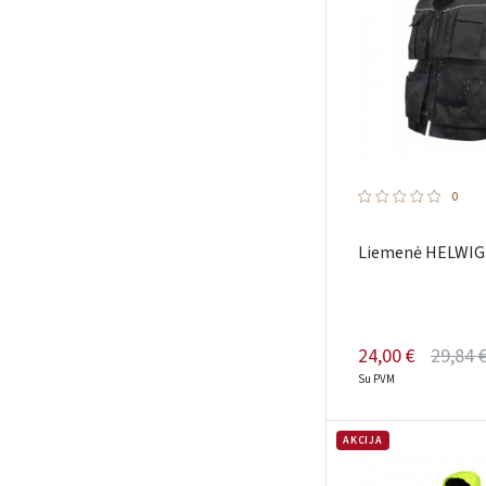
0
Liemenė HELWIG 
24,00 €
29,84 
Su PVM
AKCIJA