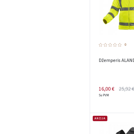
0
Džemperis ALAND
16,00 €
25,92 
Su PVM
AKCIJA