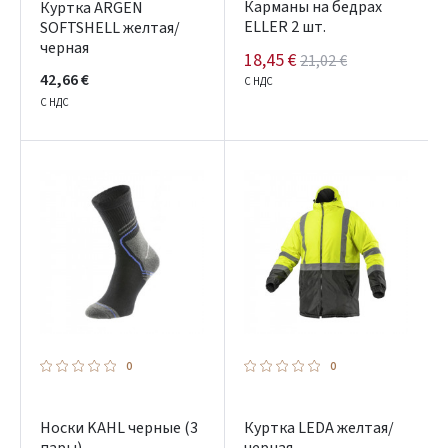
Карманы на бедрах
Куртка ARGEN
ELLER 2 шт.
SOFTSHELL желтая/
черная
18,45 €
21,02 €
42,66 €
С НДС
С НДС
0
0
Носки KAHL черные (3
Куртка LEDA желтая/