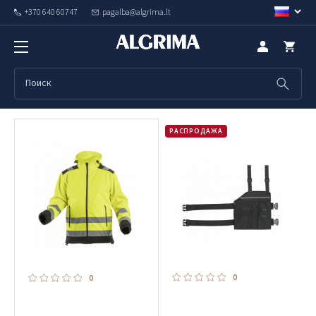
+370 640 60747
pagalba@algrima.lt
Производитель Högert товары
Позиция
Показать фильтры
РАСПРОДАЖА
0
0