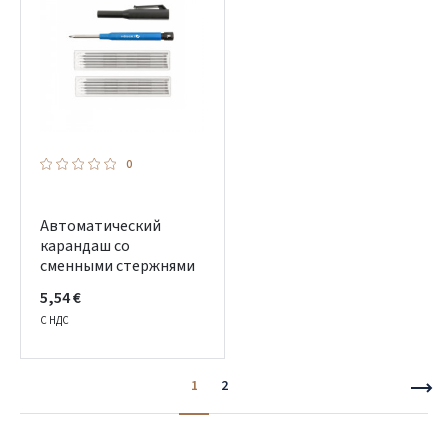
0
Автоматический
карандаш со
сменными стержнями
5,54 €
С НДС
1
2