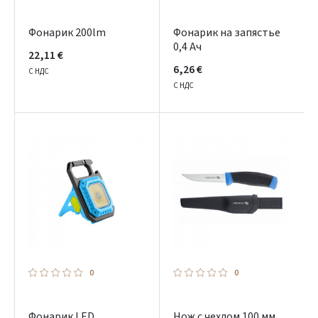
Фонарик 200lm
Фонарик на запястье
0,4 Ач
22,11 €
6,26 €
С НДС
С НДС
0
0
Фонарик LED
Нож с чехлом 100 мм