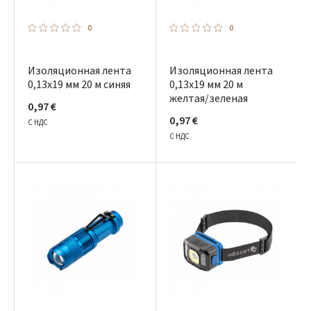
0
0
Изоляционная лента
Изоляционная лента
0,13x19 мм 20 м синяя
0,13x19 мм 20 м
желтая/зеленая
0,97 €
0,97 €
С НДС
Prisijungti
С НДС
Pamiršote slaptažodį?
ARBA
Facebook
Google