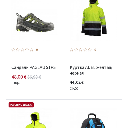
0
0
Сандали PAGLAU S1PS
Куртка ADEL желтая/
черная
48,00 €
66,90 €
44,02 €
С НДС
С НДС
РАСПРОДАЖА