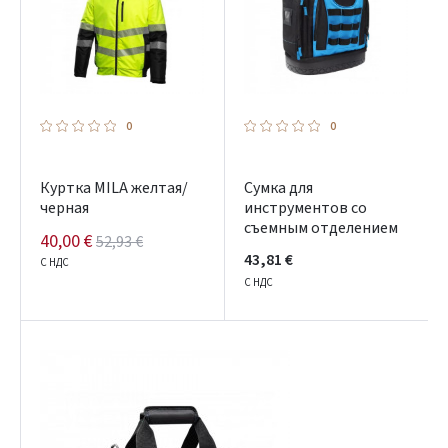
0
0
Куртка MILA желтая/
Сумка для
черная
инструментов со
съемным отделением
40,00 €
52,93 €
43,81 €
С НДС
С НДС