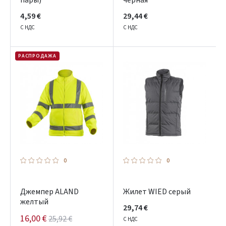
пары)
черная
4,59 €
29,44 €
С НДС
С НДС
РАСПРОДАЖА
0
0
Джемпер ALAND
Жилет WIED серый
желтый
29,74 €
16,00 €
25,92 €
С НДС