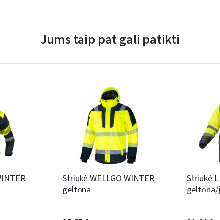
Jums taip pat gali patikti
Įvertinimas:
Prisijungti
Pamiršote slaptažodį?
ARBA
WINTER
Striukė WELLGO WINTER
Striukė 
geltona
geltona/
Facebook
Google