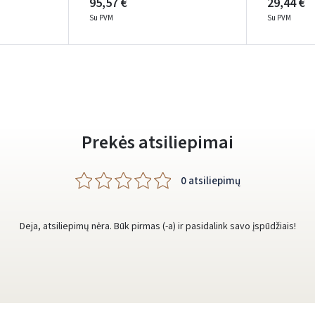
95,57 €
29,44 €
Rašyti atsiliepimą
Dar neturite paskyros? Registruokites
Su PVM
Su PVM
Prekės atsiliepimai
0 atsiliepimų
Deja, atsiliepimų nėra. Būk pirmas (-a) ir pasidalink savo įspūdžiais!