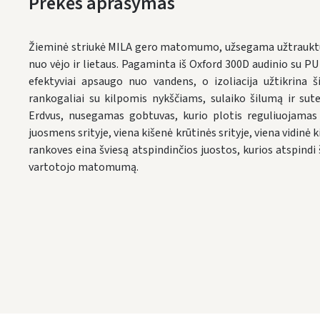
Prekės aprašymas
Žieminė striukė MILA gero matomumo, užsegama užtrauktuk
nuo vėjo ir lietaus.
Pagaminta iš Oxford 300D audinio su PU 
efektyviai apsaugo nuo vandens, o izoliacija užtikrina ši
rankogaliai su kilpomis nykščiams, sulaiko šilumą ir sut
Erdvus, nusegamas gobtuvas,
kurio plotis reguliuojamas
juosmens srityje, viena kišenė krūtinės srityje, viena vidinė 
rankoves eina šviesą atspindinčios juostos, kurios atspindi
vartotojo matomumą.