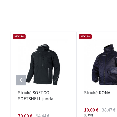
AKCIJA
AKCIJA
Striukė SOFTGO
Striukė RONA
SOFTSHELL juoda
10,00 €
38,47 €
70,00 €
94,44 €
Su PVM