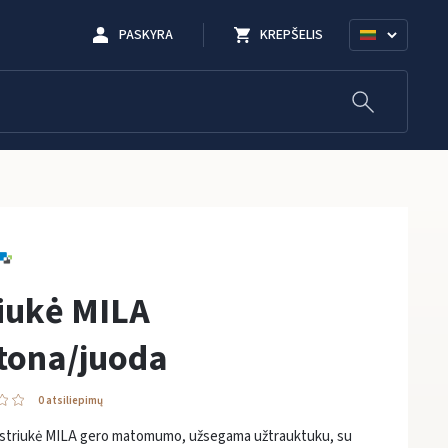
PASKYRA
KREPŠELIS
iukė MILA
tona/juoda
0 atsiliepimų
 striukė MILA gero matomumo, užsegama užtrauktuku, su