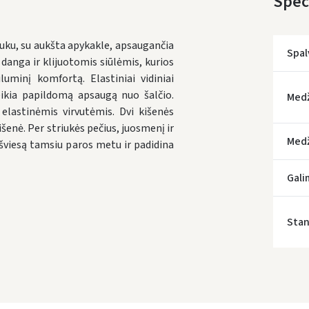
Speci
u, su aukšta apykakle, apsaugančia
Spal
danga ir klijuotomis siūlėmis, kurios
luminį komfortą. Elastiniai vidiniai
eikia papildomą apsaugą nuo šalčio.
Med
 elastinėmis virvutėmis. Dvi kišenės
kišenė.
Per striukės pečius, juosmenį ir
Medž
 šviesą tamsiu paros metu ir padidina
* Prista
Gali
Stan