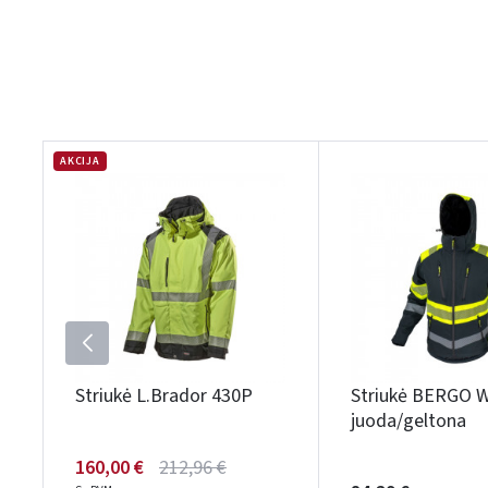
AKCIJA
Striukė L.Brador 430P
Striukė BERGO 
juoda/geltona
160,00 €
212,96 €