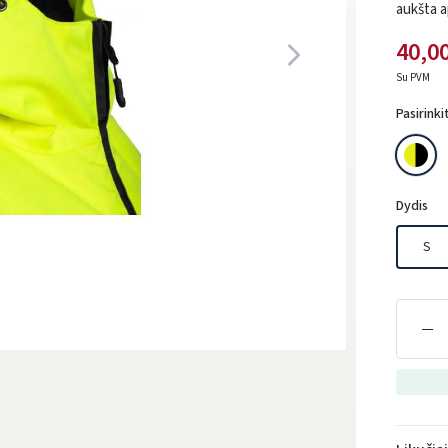
aukšta a
40,00
Su PVM
Pasirinki
Dydis
S