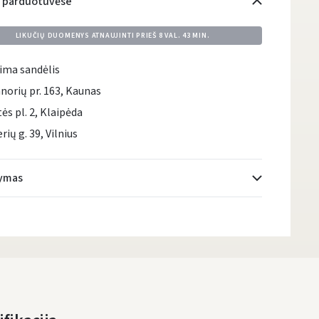
i parduotuvėse
LIKUČIŲ DUOMENYS ATNAUJINTI PRIEŠ
8 VAL. 43 MIN.
ima sandėlis
norių pr. 163, Kaunas
tės pl. 2, Klaipėda
rių g. 39, Vilnius
tymas
Atsiėmimo taškai
- 0.00 €
Pirmadienį, Rugpjūčio 10 d.
DPD kurjeris
- 5.00 €
Pirmadienį, Rugpjūčio 10 d.
DPD paštomatai
- 4.00 €