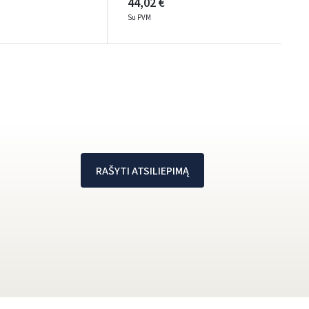
44,02 €
Su PVM
RAŠYTI ATSILIEPIMĄ