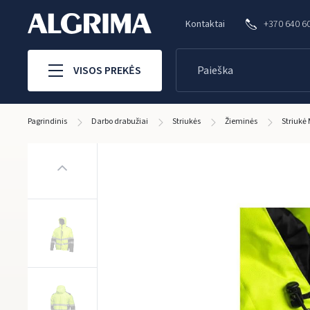
Kontaktai
+370 640 6
VISOS PREKĖS
Pagrindinis
Darbo drabužiai
Striukės
Žieminės
Striukė