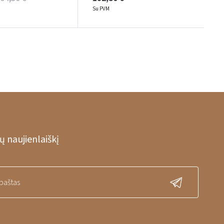
Su PVM
 naujienlaiškį