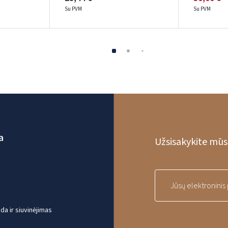
Su PVM
Su PVM
a
Užsisakykite mūsų
a ir siuvinėjimas