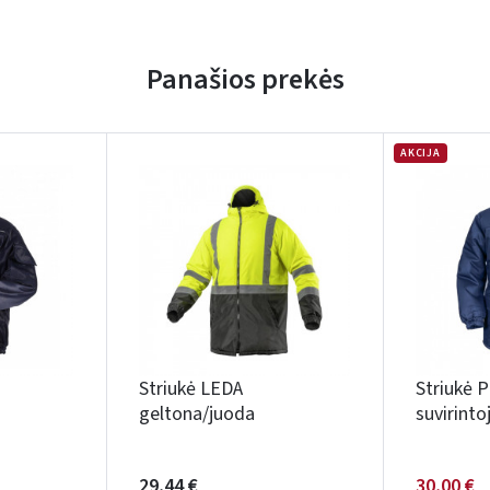
Panašios prekės
AKCIJA
Striukė LEDA
Striukė 
geltona/juoda
suvirinto
29,44 €
30,00 €