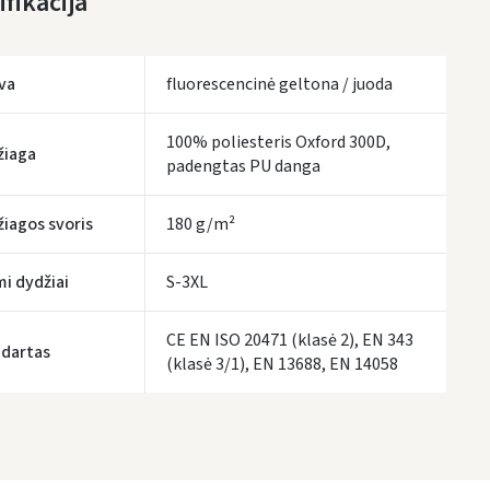
fikacija
Pirmadienį, Rugpjūčio 10 d.
LP Express paštomatai
- 2.50 €
Pirmadienį, Rugpjūčio 10 d.
va
fluorescencinė geltona / juoda
LP Express kurjeris
- 4.00 €
Pirmadienį, Rugpjūčio 10 d.
100% poliesteris Oxford 300D,
žiaga
padengtas PU danga
UŽSAKYMUS NUO
80 € PRISTATOME NEMOKAMAI!
IKI NEMOKAMO PRISTATYMO TRŪKSTA:
80 €
iagos svoris
180 g/m²
tymo terminai yra preliminarūs ir gali priklausyti nuo kurjerių užimtumo.
mi dydžiai
S-3XL
CE EN ISO 20471 (klasė 2), EN 343
dartas
(klasė 3/1), EN 13688, EN 14058