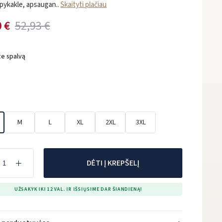
pykakle, apsaugan..
Skaityti plačiau
 €
52,93 €
te spalvą
M
L
XL
2XL
3XL
DĖTI Į KREPŠELĮ
UŽSAKYK IKI 12 VAL. IR IŠSIŲSIME DAR ŠIANDIENĄ!