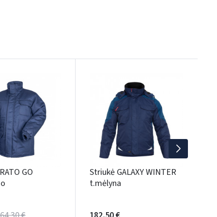
S
4
S
PRATO GO
Striukė GALAXY WINTER
jo
t.mėlyna
64,30 €
182,50 €