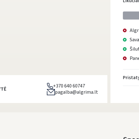
Likučia
Algr
Sava
Šilu
Pane
Prista
+370 640 60747
YTĖ
pagalba@algrima.lt