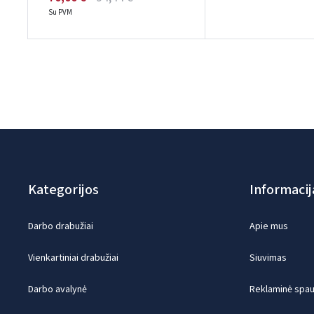
Su PVM
Kategorijos
Informacij
Darbo drabužiai
Apie mus
Vienkartiniai drabužiai
Siuvimas
Darbo avalynė
Reklaminė spaud