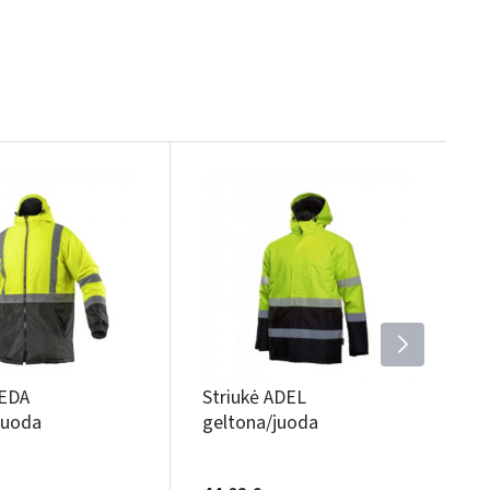
LEDA
Striukė ADEL
juoda
geltona/juoda