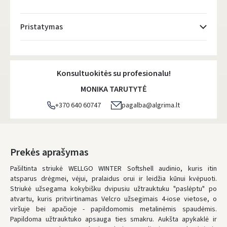
Pristatymas
Atsiėmimo taškai
- 0.00 €
Pirmadienį, Rugpjūčio 10 d.
Konsultuokitės su profesionalu!
DPD kurjeris
- 0.00 €
MONIKA TARUTYTĖ
Pirmadienį, Rugpjūčio 10 d.
+370 640 60747
pagalba@algrima.lt
DPD paštomatai
- 0.00 €
Pirmadienį, Rugpjūčio 10 d.
LP Express paštomatai
- 0.00 €
Prekės aprašymas
Pirmadienį, Rugpjūčio 10 d.
Pašiltinta striukė WELLGO WINTER Softshell audinio, kuris itin
atsparus drėgmei, vėjui, pralaidus orui ir leidžia kūnui kvėpuoti.
LP Express kurjeris
- 0.00 €
Striukė užsegama kokybišku dvipusiu užtrauktuku "paslėptu" po
Pirmadienį, Rugpjūčio 10 d.
atvartu, kuris pritvirtinamas Velcro užsegimais 4-iose vietose, o
viršuje bei apačioje - papildomomis metalinėmis spaudėmis.
ŠIĄ PREKĘ PRISTATYSIME JUMS
NEMOKAMAI!
Papildoma užtrauktuko apsauga ties smakru. Aukšta apykaklė ir