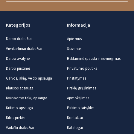
Kategorijos
Informacija
Darbo drabužiai
Apie mus
Vienkartiniai drabužiai
Siuvimas
Darbo avalynė
Reklaminė spauda ir siuvinėjimas
Darbo pirštinės
Privatumo politika
Galvos, akių, veido apsauga
Pristatymas
Klausos apsauga
Prekių grąžinimas
Kvėpavimo takų apsauga
Apmokėjimas
Kritimo apsauga
Pirkimo taisyklės
Kitos prekės
Kontaktai
Vaikiški drabužiai
Katalogai