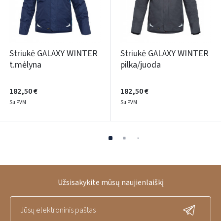
Striukė GALAXY WINTER
Striukė GALAXY WINTER
t.mėlyna
pilka/juoda
182,50 €
182,50 €
Su PVM
Su PVM
Užsisakykite mūsų naujienlaiškį