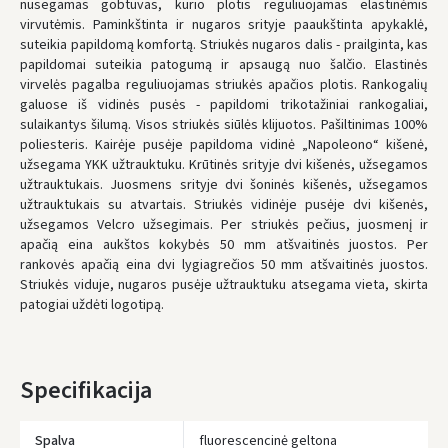
nusegamas gobtuvas, kurio plotis reguliuojamas elastinėmis
* Pristatymo terminai yra preliminarūs ir gali priklausyti nuo kurjerių
virvutėmis. Paminkštinta ir nugaros srityje paaukštinta apykaklė,
užimtumo.
suteikia papildomą komfortą. Striukės nugaros dalis - prailginta, kas
papildomai suteikia patogumą ir apsaugą nuo šalčio. Elastinės
virvelės pagalba reguliuojamas striukės apačios plotis. Rankogalių
galuose iš vidinės pusės - papildomi trikotažiniai rankogaliai,
sulaikantys šilumą. Visos striukės siūlės klijuotos. Pašiltinimas 100%
poliesteris. Kairėje pusėje papildoma vidinė „Napoleono“ kišenė,
užsegama YKK užtrauktuku. Krūtinės srityje dvi kišenės, užsegamos
užtrauktukais. Juosmens srityje dvi šoninės kišenės, užsegamos
užtrauktukais su atvartais. Striukės vidinėje pusėje dvi kišenės,
užsegamos Velcro užsegimais. Per striukės pečius, juosmenį ir
apačią eina aukštos kokybės 50 mm atšvaitinės juostos. Per
rankovės apačią eina dvi lygiagrečios 50 mm atšvaitinės juostos.
Striukės viduje, nugaros pusėje užtrauktuku atsegama vieta, skirta
patogiai uždėti logotipą.
Specifikacija
Spalva
fluorescencinė geltona