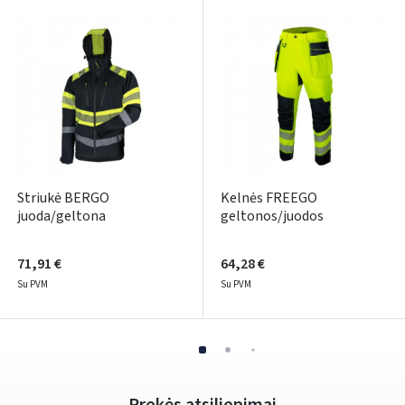
Striukė BERGO
Kelnės FREEGO
juoda/geltona
geltonos/juodos
71,91 €
64,28 €
Su PVM
Su PVM
Prekės atsiliepimai