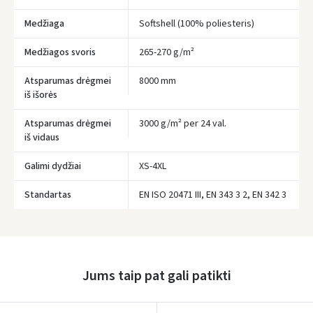
Medžiaga
Softshell (100% poliesteris)
Įvertinimas:
Medžiagos svoris
265-270 g/m²
Atsparumas drėgmei
8000 mm
iš išorės
Atsparumas drėgmei
3000 g/m² per 24 val.
Prisijungti
iš vidaus
Pamiršote slaptažodį?
Galimi dydžiai
XS-4XL
ARBA
Standartas
EN ISO 20471 III, EN 343 3 2, EN 342 3
Facebook
Google
Jums taip pat gali patikti
Rašyti atsiliepimą
Dar neturite paskyros? Registruokites