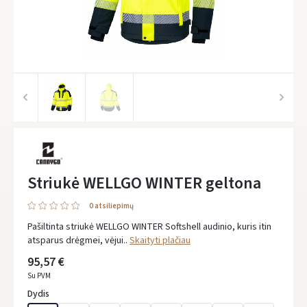
Striukė WELLGO WINTER geltona
0 atsiliepimų
Pašiltinta striukė WELLGO WINTER Softshell audinio, kuris itin
atsparus drėgmei, vėjui..
Skaityti plačiau
95,57 €
Su PVM
Dydis