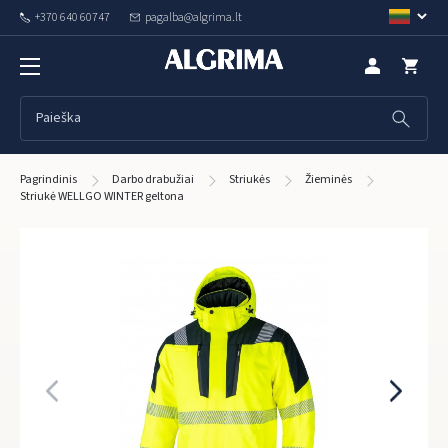
+370 640 60747
pagalba@algrima.lt
Pagrindinis
Darbo drabužiai
Striukės
Žieminės
Striukė WELLGO WINTER geltona