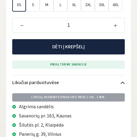
XS
S
M
L
XL
2XL
3XL
4XL
DĖTI Į KREPŠELĮ
PREKĘ TURIME SANDĖLYJE
Likučiai parduotuvėse
LIKUČIŲ DUOMENYS ATNAUJINTI PRIEŠ
1 VAL. 1 MIN.
Algrima sandėlis
Savanorių pr. 163, Kaunas
Šilutės pl. 2, Klaipėda
Panerių g. 39, Vilnius