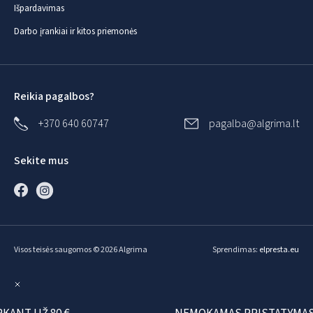
Išpardavimas
Darbo įrankiai ir kitos priemonės
Reikia pagalbos?
+370 640 60747
pagalba@algrima.lt
Sekite mus
Visos teisės saugomos © 2026 Algrima
Sprendimas:
elpresta.eu