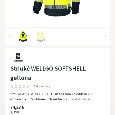
Striukė WELLGO SOFTSHELL
geltona
0 atsiliepimų
Striukė WELLGO SOFTSHELL - užsegama kokybišku YKK
užtrauktuku. Papildoma užtrauktuko a..
Skaityti plačiau
74,23 €
Su PVM