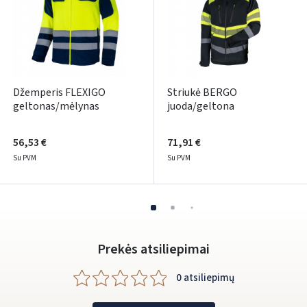
Džemperis FLEXIGO
Striukė BERGO
geltonas/mėlynas
juoda/geltona
56,53 €
71,91 €
Su PVM
Su PVM
Prekės atsiliepimai
0 atsiliepimų