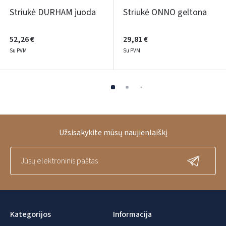
Striukė DURHAM juoda
Striukė ONNO geltona
52,26 €
29,81 €
Su PVM
Su PVM
Užsisakykite mūsų naujienlaiškį
Kategorijos
Informacija