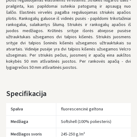
plotis reguliuojamas elastinėmis virvutėmis. Striukės nugaros dalis -
UŽSAKYMUS NUO
80 € PRISTATOME NEMOKAMAI!
prailginta, kas papildomai suteikia patogumą ir apsaugą nuo
IKI NEMOKAMO PRISTATYMO TRŪKSTA:
80 €
šalčio. Elastinės virvelės pagalba reguliuojamas striukės apačios
plotis. Rankogalių galuose iš vidinės pusės - papildomi trikotažiniai
* Pristatymo terminai yra preliminarūs ir gali priklausyti nuo kurjerių
užimtumo.
rankogaliai, sulaikantys šilumą. Striukės ir rankogalių apačios iš
juodos medžiagos. Krūtinės srityje išorės abiejose pusėse
užtrauktukais užsegamos dvi talpios kišenės. Striukės juosmens
srityje dvi talpios šoninės kišenės užsegamos užtrauktukais su
atvartais. Vidinėje pusėje yra dvi talpios kišenės užsegamos Velcro
užsegimais. Per striukės pečius, juosmenį ir apačią eina aukštos
kokybės 50 mm atšvaitinės juostos. Per rankovės apačią - dvi
lygiagrečios 50 mm atšvaitinės juostos.
Specifikacija
Spalva
fluorescencinė geltona
Medžiaga
Softshell (100% poliesteris)
Medžiagos svoris
245-250 g/m²