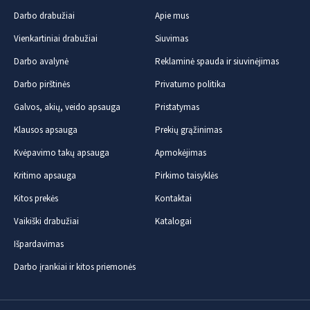
Darbo drabužiai
Apie mus
Vienkartiniai drabužiai
Siuvimas
Darbo avalynė
Reklaminė spauda ir siuvinėjimas
Darbo pirštinės
Privatumo politika
Galvos, akių, veido apsauga
Pristatymas
Klausos apsauga
Prekių grąžinimas
Kvėpavimo takų apsauga
Apmokėjimas
Kritimo apsauga
Pirkimo taisyklės
Kitos prekės
Kontaktai
Vaikiški drabužiai
Katalogai
Išpardavimas
Darbo įrankiai ir kitos priemonės