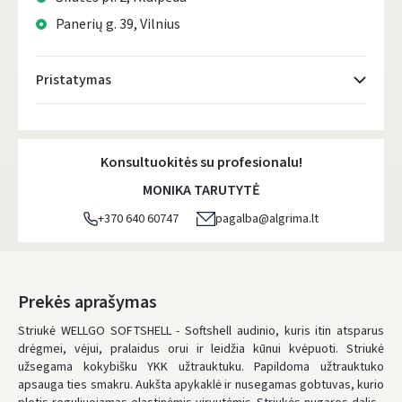
Panerių g. 39, Vilnius
Pristatymas
Atsiėmimo taškai
- 0.00 €
Pirmadienį, Rugpjūčio 10 d.
Konsultuokitės su profesionalu!
DPD kurjeris
- 5.00 €
MONIKA TARUTYTĖ
Pirmadienį, Rugpjūčio 10 d.
+370 640 60747
pagalba@algrima.lt
DPD paštomatai
- 4.00 €
Pirmadienį, Rugpjūčio 10 d.
LP Express paštomatai
- 2.50 €
Prekės aprašymas
Pirmadienį, Rugpjūčio 10 d.
Striukė WELLGO SOFTSHELL - Softshell audinio, kuris itin atsparus
drėgmei, vėjui, pralaidus orui ir leidžia kūnui kvėpuoti. Striukė
LP Express kurjeris
- 4.00 €
užsegama kokybišku YKK užtrauktuku. Papildoma užtrauktuko
Pirmadienį, Rugpjūčio 10 d.
apsauga ties smakru. Aukšta apykaklė ir nusegamas gobtuvas, kurio