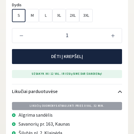
Dydis
S
M
L
XL
2XL
3XL
DĖTI Į KREPŠELĮ
UŽSAKYK IKI 12 VAL. IR IŠSIŲSIME DAR ŠIANDIENĄ!
Likučiai parduotuvėse
LIKUČIŲ DUOMENYS ATNAUJINTI PRIEŠ
0 VAL. 32 MIN.
Algrima sandėlis
Savanorių pr. 163, Kaunas
Šilutės pl. 2, Klaipėda