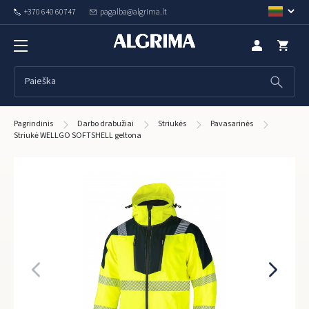
+370 640 60747
pagalba@algrima.lt
Pagrindinis
Darbo drabužiai
Striukės
Pavasarinės
Striukė WELLGO SOFTSHELL geltona