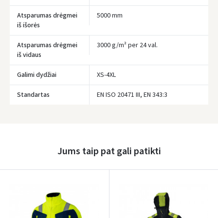
Įvertinimas:
Atsparumas drėgmei
5000 mm
iš išorės
Atsparumas drėgmei
3000 g/m² per 24 val.
iš vidaus
Prisijungti
Galimi dydžiai
XS-4XL
Pamiršote slaptažodį?
Standartas
EN ISO 20471 III, EN 343:3
ARBA
Facebook
Jums taip pat gali patikti
Google
Rašyti atsiliepimą
Dar neturite paskyros? Registruokites